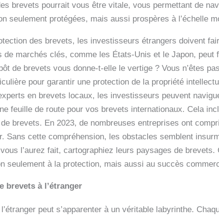
es brevets pourrait vous être vitale, vous permettant de nav
non seulement protégées, mais aussi prospères à l’échelle m
ection des brevets, les investisseurs étrangers doivent fair
s de marchés clés, comme les États-Unis et le Japon, peut f
pôt de brevets vous donne-t-elle le vertige ? Vous n’êtes pa
culière pour garantir une protection de la propriété intellect
 experts en brevets locaux, les investisseurs peuvent navi
e feuille de route pour vos brevets internationaux. Cela in
s de brevets. En 2023, de nombreuses entreprises ont compris
teur. Sans cette compréhension, les obstacles semblent insur
ous l’aurez fait, cartographiez leurs paysages de brevets. 
n seulement à la protection, mais aussi au succès commerci
e brevets à l’étranger
à l’étranger peut s’apparenter à un véritable labyrinthe. Ch