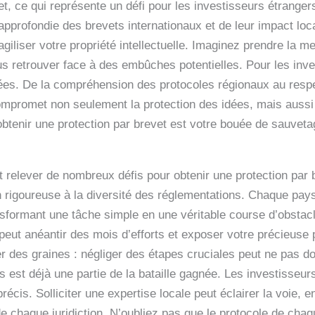
et, ce qui représente un défi pour les investisseurs étrange
pprofondie des brevets internationaux et de leur impact lo
liser votre propriété intellectuelle. Imaginez prendre la m
us retrouver face à des embûches potentielles. Pour les inve
 idées. De la compréhension des protocoles régionaux au resp
compromet non seulement la protection des idées, mais aussi 
btenir une protection par brevet est votre bouée de sauveta
 relever de nombreux défis pour obtenir une protection par b
on rigoureuse à la diversité des réglementations. Chaque pay
ansformant une tâche simple en une véritable course d’obst
eut anéantir des mois d’efforts et exposer votre précieuse pr
 des graines : négliger des étapes cruciales peut ne pas d
est déjà une partie de la bataille gagnée. Les investisseurs
récis. Solliciter une expertise locale peut éclairer la voie, e
e chaque juridiction. N’oubliez pas que le protocole de chaq