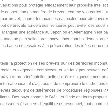
ariations pour protéger efficacement leur propriété intellec
 de coopération en matière de brevets comme vos cartes stra
par brevet, ignorer les nuances nationales pourrait s’avére
pôt de brevets au-delà des frontières peut éviter des écueil
ial. Manquer une échéance au Japon ou en Allemagne n’est p
te, avec un plan solide, vos innovations sont solidement an
t les bases nécessaires à la préservation des idées et au ma
tenir la protection de ses brevets sur des territoires inconn
ègles et exigences complexes, et les faux pas peuvent coût
 votre propriété intellectuelle doit être soigneusement pro
nternationaux ; il s’agit aussi de comprendre le cadre jurid
vets découlent de différences de procédures régionales ? G
lante. Des pays comme le Brésil et l’Inde ont leurs propres 
vestisseurs étrangers. L’équilibre est essentiel, tout comme 