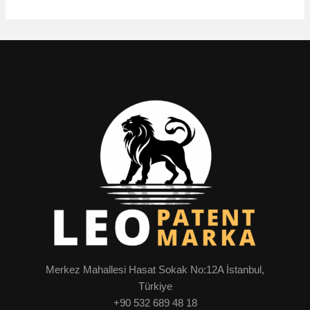
Merkez Mahallesi Hasat Sokak No:12A İstanbul,
Türkiye
+90 532 689 48 18