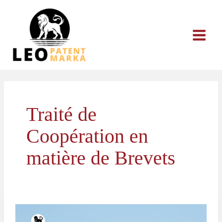
Aller
au
contenu
Traité de
Coopération en
matière de Brevets
Demande
de