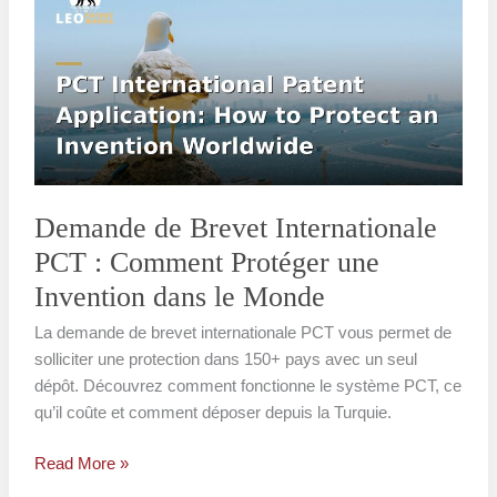
Brevet
Internationale
PCT
:
Comment
Protéger
une
Invention
Demande de Brevet Internationale
dans
PCT : Comment Protéger une
le
Invention dans le Monde
Monde
La demande de brevet internationale PCT vous permet de
solliciter une protection dans 150+ pays avec un seul
dépôt. Découvrez comment fonctionne le système PCT, ce
qu’il coûte et comment déposer depuis la Turquie.
Read More »