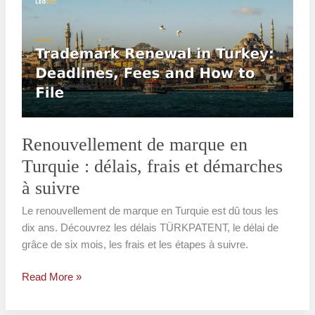
marque
en
Turquie
:
délais,
frais
et
démarches
Renouvellement de marque en
à
Turquie : délais, frais et démarches
suivre
à suivre
Le renouvellement de marque en Turquie est dû tous les
dix ans. Découvrez les délais TÜRKPATENT, le délai de
grâce de six mois, les frais et les étapes à suivre.
Read More »