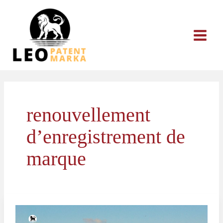
Aller
au
contenu
renouvellement
d’enregistrement de
marque
Renouvellement
de