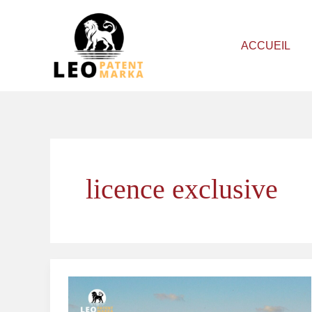
Aller
au
ACCUEIL
contenu
licence exclusive
Contrats
de