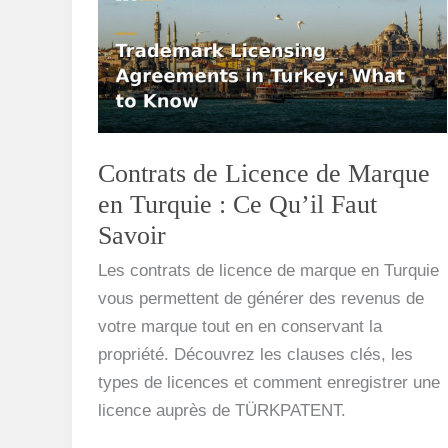
Licence
de
Marque
en
Turquie
:
Contrats de Licence de Marque
Ce
en Turquie : Ce Qu’il Faut
Qu’il
Savoir
Faut
Savoir
Les contrats de licence de marque en Turquie
vous permettent de générer des revenus de
votre marque tout en en conservant la
propriété. Découvrez les clauses clés, les
types de licences et comment enregistrer une
licence auprès de TÜRKPATENT.