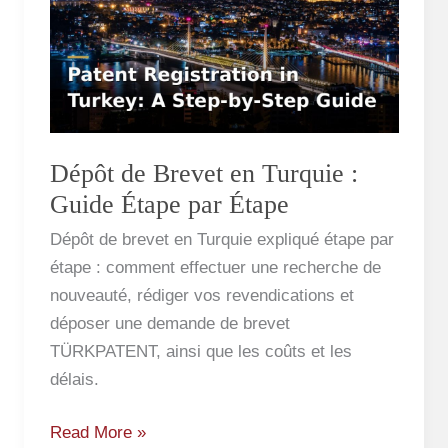
Brevet
en
Turquie
:
Guide
Étape
Dépôt de Brevet en Turquie :
par
Guide Étape par Étape
Étape
Dépôt de brevet en Turquie expliqué étape par
étape : comment effectuer une recherche de
nouveauté, rédiger vos revendications et
déposer une demande de brevet
TÜRKPATENT, ainsi que les coûts et les
délais.
Read More »