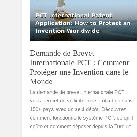
Brevet
Internationale
PCT
:
Comment
Protéger
Demande de Brevet
une
Internationale PCT : Comment
Invention
Protéger une Invention dans le
dans
Monde
le
Monde
La demande de brevet internationale PCT
vous permet de solliciter une protection dans
150+ pays avec un seul dépôt. Découvrez
comment fonctionne le système PCT, ce qu’il
coûte et comment déposer depuis la Turquie.