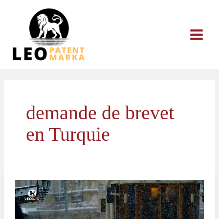
Aller
au
contenu
demande de brevet
en Turquie
Procédure
de
Demande