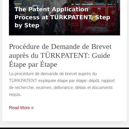
de
Brevet
auprès
du
TÜRKPATENT:
Guide
Étape
Procédure de Demande de Brevet
par
auprès du TÜRKPATENT: Guide
Étape
Étape par Étape
La procédure de demande de brevet auprès du
TÜRKPATENT expliquée étape par étape: dépôt, rapport
de recherche, examen, délivrance, délais et documents
requis.
Read More »