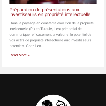
Préparation de présentations aux
investisseurs en propriété intellectuelle
Dans le paysage en constante évolution de la propriété
intellectuelle (PI) en Turquie, il est primordial de
communiquer efficacement la valeur et le potentiel de
vos actifs de propriété intellectuelle aux investisseurs
potentiels. Chez Leo…
Read More »