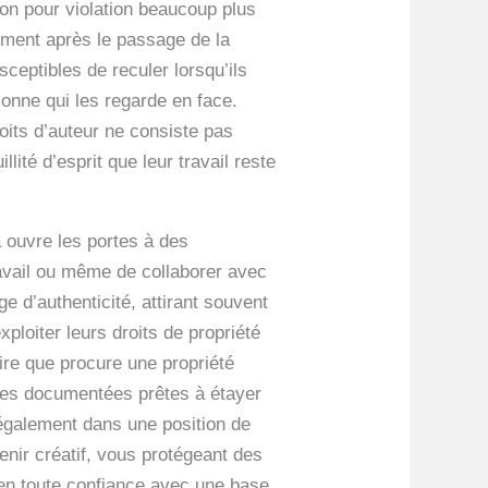
ion pour violation beaucoup plus
lement après le passage de la
ceptibles de reculer lorsqu’ils
rsonne qui les regarde en face.
oits d’auteur ne consiste pas
llité d’esprit que leur travail reste
la ouvre les portes à des
travail ou même de collaborer avec
ge d’authenticité, attirant souvent
xploiter leurs droits de propriété
aire que procure une propriété
uves documentées prêtes à étayer
également dans une position de
nir créatif, vous protégeant des
 en toute confiance avec une base