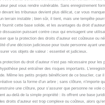
auteur peut vous rendre vulnérable. Sans enregistrement form
lle devant les tribunaux devient plus délicat, car vous manqu
terrain instable ; bien sûr, il tient, mais une tempête pourr
 fournit cette base solide, et les avantages du droit d’auteur
 dissuasion puissant contre ceux qui envisagent une utilisat
ser que la protection des droits d’auteur est coûteuse ou n
éalité d’une décision judicieuse pour toute personne ayant un
ssurer vos objets de valeur : essentiel et judicieux.
protection du droit d’auteur n’est pas nécessaire pour les 
hypothèse peut entraîner des risques importants. L’enregist
 Même les petits projets bénéficient de ce bouclier, car il 
réative sous la forme d’un arbre ; sans clôture, n’importe qui 
nstruire une clôture, pour s’assurer que personne ne vole ce
nt au-delà de la simple propriété : ils offrent une base jurid
es droits d’auteur est trop complexe ou coûteux, alors qu’en ré