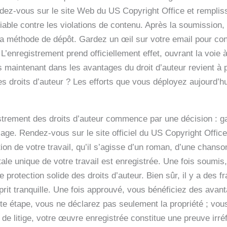
 rendez-vous sur le site Web du US Copyright Office et rempli
fiable contre les violations de contenu. Après la soumission,
la méthode de dépôt. Gardez un œil sur votre email pour confi
. L’enregistrement prend officiellement effet, ouvrant la voie 
s maintenant dans les avantages du droit d’auteur revient à pl
 des droits d’auteur ? Les efforts que vous déployez aujourd’
rement des droits d’auteur commence par une décision : gar
llage. Rendez-vous sur le site officiel du US Copyright Office
on de votre travail, qu’il s’agisse d’un roman, d’une chanson
tale unique de votre travail est enregistrée. Une fois soumis, 
ne protection solide des droits d’auteur. Bien sûr, il y a des
sprit tranquille. Une fois approuvé, vous bénéficiez des ava
tte étape, vous ne déclarez pas seulement la propriété ; vou
 de litige, votre œuvre enregistrée constitue une preuve irré