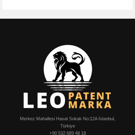
Merkez Mahallesi Hasat Sokak No:12A İstanbul,
Türkiye
+90 532 689 48 18