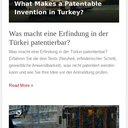
der
Türkei
patentierbar?
Was macht eine Erfindung in der
Türkei patentierbar?
Was macht eine Erfindung in der Türkei patentierbar?
Erfahren Sie die drei Tests (Neuheit, erfinderischer Schritt,
gewerbliche Anwendbarkeit), was nicht patentiert werden
kann und wie Sie Ihre Idee vor der Anmeldung prüfen.
Read More »
Patentanmeldung
beim
TÜRKPATENT: