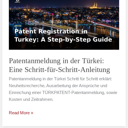
in
der
Türkei:
Eine
Schritt-
für-
Schritt-
Anleitung
Patentanmeldung in der Türkei:
Eine Schritt-für-Schritt-Anleitung
Patentanmeldung in der Türkei Schritt für Schritt erklärt:
Neuheitsrecherche, Ausarbeitung der Ansprüche und
Einreichung einer TÜRKPATENT-Patentanmeldung, sowie
Kosten und Zeitrahmen.
Read More »