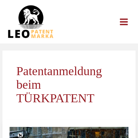
Zum
Inhalt
springen
Patentanmeldung
beim
TÜRKPATENT
Patentanmeldung
beim