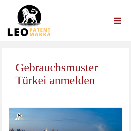
Zum
Inhalt
springen
Gebrauchsmuster
Türkei anmelden
Patent
oder
Gebrauchsmuster