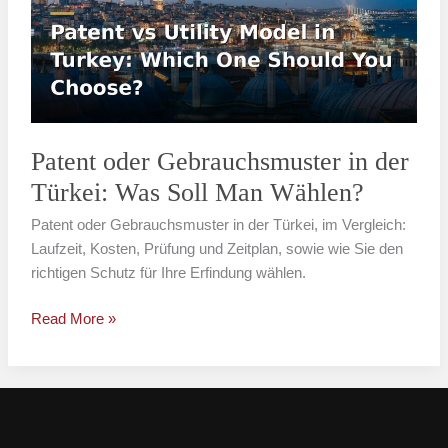
in
der
Türkei:
Was
Soll
Man
Wählen?
Patent oder Gebrauchsmuster in der
Türkei: Was Soll Man Wählen?
Patent oder Gebrauchsmuster in der Türkei, im Vergleich:
Laufzeit, Kosten, Prüfung und Zeitplan, sowie wie Sie den
richtigen Schutz für Ihre Erfindung wählen.
Read More »