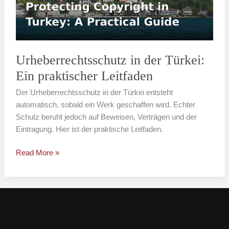
praktischer
Leitfaden
Urheberrechtsschutz in der Türkei:
Ein praktischer Leitfaden
Der Urheberrechtsschutz in der Türkei entsteht
automatisch, sobald ein Werk geschaffen wird. Echter
Schutz beruht jedoch auf Beweisen, Verträgen und der
Eintragung. Hier ist der praktische Leitfaden.
Read More »