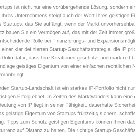
artups ist nicht nur eine vorübergehende Lösung, sondern ein
res Unternehmens steigt auch der Wert Ihres geistigen Ei
es Startups, das Sie auffängt, wenn der Markt unvorhersehb
 bauen Sie ein Vermögen auf, das mit der Zeit immer größe
ntscheidende Rolle bei Finanzierungs- und Expansionsmöglic
iner klar definierten Startup-Geschäftsstrategie, die IP pri
tfolio dafür, dass Ihre Kreationen geschützt und marktreif b
undlage geistiges Eigentum von einer einfachen rechtlichen N
oranbringt.
den Startup-Landschaft ist ein starkes IP-Portfolio nicht nur 
ristigen Erfolg ebnet. In Zeiten des Marktwandels kann eine
deutung von IP liegt in seiner Fähigkeit, dauerhafte Sicherhe
das geistige Eigentum von Startups frühzeitig sichern, schaf
ng. Tipps zum Schutz geistigen Eigentums können Ihnen dab
urrenz auf Distanz zu halten. Die richtige Startup-Geschäft