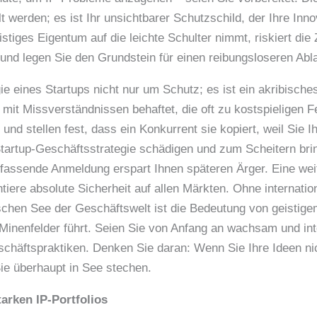
t werden; es ist Ihr unsichtbarer Schutzschild, der Ihre Inn
tiges Eigentum auf die leichte Schulter nimmt, riskiert die 
 und legen Sie den Grundstein für einen reibungsloseren Abla
gie eines Startups nicht nur um Schutz; es ist ein akribisch
 mit Missverständnissen behaftet, die oft zu kostspieligen Fe
 und stellen fest, dass ein Konkurrent sie kopiert, weil Sie 
tartup-Geschäftsstrategie schädigen und zum Scheitern bri
mfassende Anmeldung erspart Ihnen späteren Ärger. Eine wei
tiere absolute Sicherheit auf allen Märkten. Ohne internatio
chen See der Geschäftswelt ist die Bedeutung von geistig
Minenfelder führt. Seien Sie von Anfang an wachsam und int
chäftspraktiken. Denken Sie daran: Wenn Sie Ihre Ideen nic
ie überhaupt in See stechen.
tarken IP-Portfolios