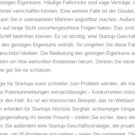
eistigen Eigentums. Häufige Fallstricke sind vage Verträge, 
rteil verschaffen können. Eine weitere Falle ist der Glaube,
 kann Sie in unerwarteten Märkten angreifbar machen. Auße
auf lange Sicht unvorhergesehene Folgen haben. Das sind n
Schiff bedrohen können. Es ist wichtig, eine Startup-Geschäf
des geistigen Eigentums enthält. So umgehen Sie diese Fall
schützt bleiben. Die Bedeutung des geistigen Eigentums wir
 Stein um Ihre wertvollen Kreationen herum. Denken Sie dara
ie gut Sie es schützen.
ie für Startups kann schneller zum Problem werden, als man
as Patentanmeldungen vernachlässigte – Konkurrenten stürzt
lor den Halt. Es ist ein klassisches Beispiel, das im Wettla
 erfordert für Startups höchste Sorgfalt; schlampiger Umgan
tragsgestaltung Ihr bester Freund – stellen Sie sicher, dass 
eln Sie außerdem eine Startup-Geschäftsstrategie, die proakt
inute, um IP-Probleme anzugehen – seien Sie vorbereitet. D