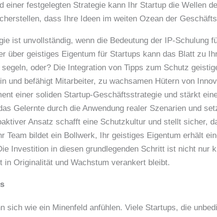
d einer festgelegten Strategie kann Ihr Startup die Wellen 
herstellen, dass Ihre Ideen im weiten Ozean der Geschäftswe
ie ist unvollständig, wenn die Bedeutung der IP-Schulung fü
iter über geistiges Eigentum für Startups kann das Blatt zu
 segeln, oder? Die Integration von Tipps zum Schutz geisti
n und befähigt Mitarbeiter, zu wachsamen Hütern von Innov
nt einer soliden Startup-Geschäftsstrategie und stärkt ei
 das Gelernte durch die Anwendung realer Szenarien und set
aktiver Ansatz schafft eine Schutzkultur und stellt sicher, 
r Team bildet ein Bollwerk, Ihr geistiges Eigentum erhält e
e Investition in diesen grundlegenden Schritt ist nicht nur kl
t in Originalität und Wachstum verankert bleibt.
ps
n sich wie ein Minenfeld anfühlen. Viele Startups, die unbed