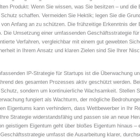
elten Produkt: Wenn Sie wissen, was Sie besitzen – und die
n Schutz schaffen. Vermeiden Sie Hektik; legen Sie die Grun
 von Anfang an zu schützen. Die frühzeitige Erkenntnis der 
Die Umsetzung einer umfassenden Geschäftsstrategie für St
tierte Verfahren, vergleichbar mit einem gut gewebten Sich
erheit in Ihrem Ansatz und klaren Zielen sind Sie Ihrer Nis
mfassenden IP-Strategie für Startups ist die Überwachung u
während des gesamten Prozesses aktiv geschützt werden. Be
 Schutz, sondern um kontinuierliche Wachsamkeit. Stellen Sie
erwachung fungiert als Wachturm, der mögliche Bedrohunge
igen Eigentums kann verhindern, dass Wettbewerber in Ihr R
n Ihre Strategie widerstandsfähig und passen sie an neue H
on geistigem Eigentum geht über bloßes Eigentum hinaus – 
p-Geschäftsstrategie umfasst die Ausarbeitung klarer, durch