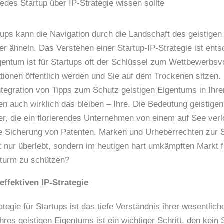
edes Startup über IP-Strategie wissen sollte
rtups kann die Navigation durch die Landschaft des geistig
 ähneln. Das Verstehen einer Startup-IP-Strategie ist ents
gentum ist für Startups oft der Schlüssel zum Wettbewerbsv
ationen öffentlich werden und Sie auf dem Trockenen sitzen. 
Integration von Tipps zum Schutz geistigen Eigentums in Ih
nen auch wirklich das bleiben – Ihre. Die Bedeutung geistig
er, die ein florierendes Unternehmen von einem auf See verlo
ie Sicherung von Patenten, Marken und Urheberrechten zur S
ht nur überlebt, sondern im heutigen hart umkämpften Markt fl
 Sturm zu schützen?
ffektiven IP-Strategie
ategie für Startups ist das tiefe Verständnis ihrer wesentli
Ihres geistigen Eigentums ist ein wichtiger Schritt, den kein