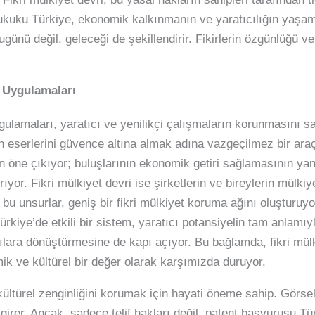
 hukuku Türkiye, ekonomik kalkınmanın ve yaratıcılığın yaşam
ugünü değil, geleceği de şekillendirir. Fikirlerin özgünlüğü ve
u Uygulamaları
ulamaları, yaratıcı ve yenilikçi çalışmaların korunmasını sağl
rın eserlerini güvence altına almak adına vazgeçilmez bir ar
için öne çıkıyor; buluşlarının ekonomik getiri sağlamasının yan
ıyor. Fikri mülkiyet devri ise şirketlerin ve bireylerin mülkiye
m bu unsurlar, geniş bir fikri mülkiyet koruma ağını oluşturu
ürkiye’de etkili bir sistem, yaratıcı potansiyelin tam anlamı
şarılara dönüştürmesine de kapı açıyor. Bu bağlamda, fikri mü
k ve kültürel bir değer olarak karşımızda duruyor.
 kültürel zenginliğini korumak için hayati öneme sahip. Görse
girer. Ancak, sadece telif hakları değil, patent başvurusu Tür