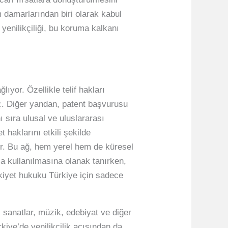
 damarlarından biri olarak kabul
 yenilikçiliği, bu koruma kalkanı
ıyor. Özellikle telif hakları
aç. Diğer yandan, patent başvurusu
ı sıra ulusal ve uluslararası
t haklarını etkili şekilde
yor. Bu ağ, hem yerel hem de küresel
yla kullanılmasına olanak tanırken,
lkiyet hukuku Türkiye için sadece
l sanatlar, müzik, edebiyat ve diğer
kiye’de yenilikçilik açısından da