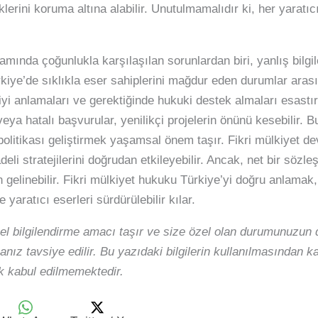
lerini koruma altına alabilir. Unutulmamalıdır ki, her yaratı
amında çoğunlukla karşılaşılan sorunlardan biri, yanlış bilg
ı Türkiye’de sıklıkla eser sahiplerini mağdur eden durumlar ara
ni iyi anlamaları ve gerektiğinde hukuki destek almaları esast
 veya hatalı başvurular, yenilikçi projelerin önünü kesebilir.
politikası geliştirmek yaşamsal önem taşır. Fikri mülkiyet de
eli stratejilerini doğrudan etkileyebilir. Ancak, net bir söz
n gelinebilir. Fikri mülkiyet hukuku Türkiye’yi doğru anlam
yaratıcı eserleri sürdürülebilir kılar.
el bilgilendirme amacı taşır ve size özel olan durumunuzun d
nız tavsiye edilir. Bu yazıdaki bilgilerin kullanılmasından 
 kabul edilmemektedir.