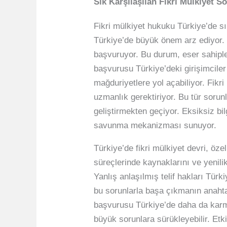
Sık Karşılaşılan Fikri Mülkiyet 
Fikri mülkiyet hukuku Türkiye’de sık
Türkiye’de büyük önem arz ediyor. S
başvuruyor. Bu durum, eser sahipler
başvurusu Türkiye’deki girişimciler 
mağduriyetlere yol açabiliyor. Fikri
uzmanlık gerektiriyor. Bu tür sorunl
geliştirmekten geçiyor. Eksiksiz bi
savunma mekanizması sunuyor.
Türkiye’de fikri mülkiyet devri, öze
süreçlerinde kaynaklarını ve yenili
Yanlış anlaşılmış telif hakları Türk
bu sorunlarla başa çıkmanın anahtar
başvurusu Türkiye’de daha da karma
büyük sorunlara sürükleyebilir. Etki