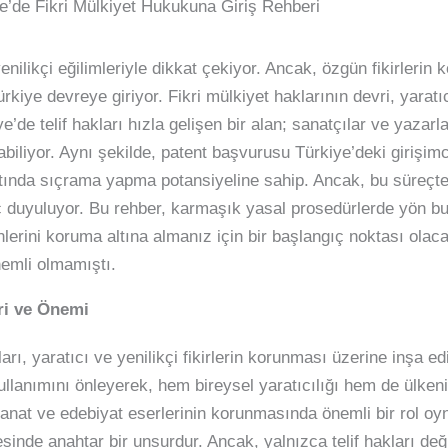
e’de Fikri Mülkiyet Hukukuna Giriş Rehberi
enilikçi eğilimleriyle dikkat çekiyor. Ancak, özgün fikirlerin
rkiye devreye giriyor. Fikri mülkiyet haklarının devri, yaratı
e’de telif hakları hızla gelişen bir alan; sanatçılar ve yazarl
abiliyor. Aynı şekilde, patent başvurusu Türkiye’deki girişimci
 altında sıçrama yapma potansiyeline sahip. Ancak, bu süreçte
aç duyuluyor. Bu rehber, karmaşık yasal prosedürlerde yön b
nlerini koruma altına almanız için bir başlangıç noktası olaca
nemli olmamıştı.
eri ve Önemi
rı, yaratıcı ve yenilikçi fikirlerin korunması üzerine inşa ed
 kullanımını önleyerek, hem bireysel yaratıcılığı hem de ülk
 sanat ve edebiyat eserlerinin korunmasında önemli bir rol oyn
nde anahtar bir unsurdur. Ancak, yalnızca telif hakları deği