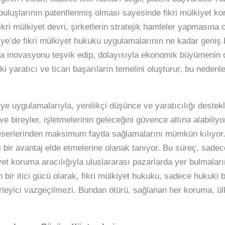
ler, buluşlarının patentlenmiş olması sayesinde fikri mülkiyet 
kri mülkiyet devri, şirketlerin stratejik hamleler yapmasına
iye’de fikri mülkiyet hukuku uygulamalarının ne kadar geniş 
ta inovasyonu teşvik edip, dolayısıyla ekonomik büyümenin de
i yaratıcı ve ticari başarıların temelini oluşturur, bu nedenl
iye uygulamalarıyla, yenilikçi düşünce ve yaratıcılığı destek
e bireyler, işletmelerinin geleceğini güvence altına alabiliyor
n eserlerinden maksimum fayda sağlamalarını mümkün kılıyor
çi bir avantaj elde etmelerine olanak tanıyor. Bu süreç, sade
et koruma aracılığıyla uluslararası pazarlarda yer bulmaların
bir itici gücü olarak, fikri mülkiyet hukuku, sadece hukuki b
elirleyici vazgeçilmezi. Bundan ötürü, sağlanan her koruma, ü