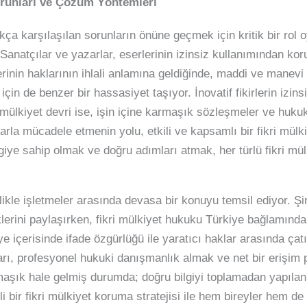
Sorunları ve Çözüm Yöntemleri
ça karşılaşılan sorunların önüne geçmek için kritik bir rol oy
anatçılar ve yazarlar, eserlerinin izinsiz kullanımından koru
inin haklarının ihlali anlamına geldiğinde, maddi ve manevi 
için de benzer bir hassasiyet taşıyor. İnovatif fikirlerin izin
 mülkiyet devri ise, işin içine karmaşık sözleşmeler ve hukuki
arla mücadele etmenin yolu, etkili ve kapsamlı bir fikri mülk
lgiye sahip olmak ve doğru adımları atmak, her türlü fikri mü
llikle işletmeler arasında devasa bir konuyu temsil ediyor. Şir
klerini paylaşırken, fikri mülkiyet hukuku Türkiye bağlamınd
iye içerisinde ifade özgürlüğü ile yaratıcı haklar arasında ça
ı, profesyonel hukuki danışmanlık almak ve net bir erişim p
şık hale gelmiş durumda; doğru bilgiyi toplamadan yapılan b
li bir fikri mülkiyet koruma stratejisi ile hem bireyler hem de