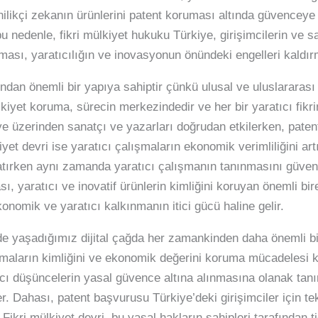
nilikçi zekanın ürünlerini patent koruması altında güvenceye
bu nedenle, fikri mülkiyet hukuku Türkiye, girişimcilerin ve sa
nması, yaratıcılığın ve inovasyonun önündeki engelleri kaldır
ndan önemli bir yapıya sahiptir çünkü ulusal ve uluslararası 
lkiyet koruma, sürecin merkezindedir ve her bir yaratıcı fik
kiye üzerinden sanatçı ve yazarları doğrudan etkilerken, paten
iyet devri ise yaratıcı çalışmaların ekonomik verimliliğini ar
ratırken aynı zamanda yaratıcı çalışmanın tanınmasını güvence
ı, yaratıcı ve inovatif ürünlerin kimliğini koruyan önemli bir
onomik ve yaratıcı kalkınmanın itici gücü haline gelir.
de yaşadığımız dijital çağda her zamankinden daha önemli bir 
şmaların kimliğini ve ekonomik değerini koruma mücadelesi kri
ıcı düşüncelerin yasal güvence altına alınmasına olanak tanır
er. Dahası, patent başvurusu Türkiye’deki girişimciler için tek
ikri mülkiyet devri, bu yasal hakların sahipleri tarafından ti