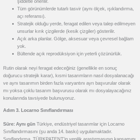
şiddetle önerilir.
Tüm görünümlerde tutarlı tasvir (aynı ölçek, ışıklandırma,
açı referansı).
Stratejik olduğu yerde, feragat edilen veya talep edilmeyen
unsurlar kırık çizgilerde (kesik çizgiler) gösterilir.
Açık arka planlar. Gölge, aksesuar veya çevresel bağlam
yok.
Bültende açık reprodüksiyon için yeterli çözünürlük.
Rutin olarak neyi feragat edeceğiniz (genellikle en sonuç
doğurucu stratejik karar), kısmi tasarımların nasıl dosyalanacağı
ve aynı tasarımın birden fazla varyantını ayrı başvurular olarak
mı yoksa çoklu tasarım başvurusu olarak mı dosyalayacağınız
konularında tavsiyede bulunuyoruz.
Adım 3. Locarno Sınıflandırması
Süre: Aynı gün
Türkiye, endüstriyel tasarımlar için Locarno
Sınıflandırmasını (şu anda 14. baskı) uygulamaktadır.
Sınıflandırma, TÜRKPATENT’in yenilik araştırmasının kapsamını