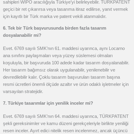
sahipleri WIPO aracılığıyla Türkiye’yi belirleyebilir. TÜRKPATENT
geçici bir ret çıkarırsa veya tasarıma itiraz edilirse, yanıt vermek
için kayıtlı bir Türk marka ve patent vekili atanmalıdır.
6. Tek bir Türk başvurusunda birden fazla tasarım
dosyalanabilir mi?
Evet. 6769 sayılı SMK’nın 61. maddesi uyarınca, aynı Locarno
ana sınıfını paylaşmaları veya yüzey süslemesi olmaları
koşuluyla, bir başvuruda 100 adede kadar tasarım dosyalanabilir.
Her tasarım bağımsız olarak uygulanabilir, yenilenebilir ve
devredilebilir kalır. Çoklu tasarım başvuruları tasarım başına
resmi ücretleri önemli ölçüde azaltır ve ürün odaklı işletmeler için
varsayılan stratejidir.
7. Türkiye tasarımlar için yenilik inceler mi?
Evet. 6769 sayılı SMK’nın 64. maddesi uyarınca, TÜRKPATENT
şekli gereksinimler ve kamu düzeni gerekçeleriyle birlikte yeniliği
resen inceler. Ayırt edici nitelik resen incelenmez, ancak üçüncü