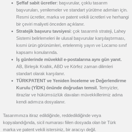
Şeffaf sabit ücretler
: başvurular, çoklu tasarım
başvuruları, yenilemeler ve standart yürütme adımları için.
Resmi ücretler, marka ve patent vekili ücretleri ve herhangi
bir çeviri maliyeti önceden açıklanır.
Stratejik başvuru tavsiyesi
: çok tasarımlı strateji, Lahey
Sistemi belirlemeleri ile ulusal başvurular karşılaştırması,
kısmi ürün görünümleri, ertelenmiş yayın ve Locarno sınıf
kapsamı konularında.
İş günlerinde müvekkil e-postalarına aynı gün yanıt.
AB, Birleşik Krallık, ABD ve Körfez zaman dilimleri
standart olarak karşılanır.
TÜRKPATENT ve Yeniden İnceleme ve Değerlendirme
Kurulu (YİDK) önünde doğrudan temsil.
Temyizler,
itirazlar ve hükümsüzlük davaları müvekkillerimiz adına
kendi adımıza dosyalanır.
Tasarımınıza itiraz edildiğinde, reddedildiğinde veya
kopyalandığında, sicil numarası fiilen dosyada olan bir Türk
marka ve patent vekili istersiniz, bir aracıyı değil.