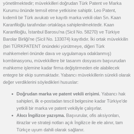
yönetilmektedir; müvekkilleri doğrudan Türk Patent ve Marka
Kurumu önünde temsil etme yetkisine sahiptir.
Leo Patent,
kıdemli bir Türk avukatı ve kayıtlı marka vekili olan Sn. Kaan
Karanfiloğlu tarafından ortaklaşa sahiplenilmektedir. Kaan
Karanfiloğlu, İstanbul Barosu’na (Sicil No. 58270) ve Türkiye
Barolar Birliği’ne (Sicil No. 133074) kayıtlıdır. İki ortak müvekkilin
(biri TÜRKPATENT önündeki yürütmeye, diğeri Türk
mahkemeleri önünde dava ve uygulamaya odaklanmış)
kombinasyonu, müvekkillere bir tasarım dosyasını başvurudan
mahkeme işlemine kadar firma değiştirmeden ele alabilecek
entegre bir ekip sunmaktadır.
Yabancı müvekkillerin sürekli olarak
değer verdiklerini söyledikleri hususlar:
Doğrudan marka ve patent vekili erişimi.
Yabancı hak
sahipleri, ilk e-postadan tescil belgesine kadar Türkiye’de
yetkili bir marka ve patent vekiliyle çalışırlar.
Akıcı İngilizce yazışma.
Başvurular, ofis aksiyonları,
itirazlar ve strateji notları açık İngilizce ile ele alınır, tam
Türkçe uyum dahili olarak sağlanır.