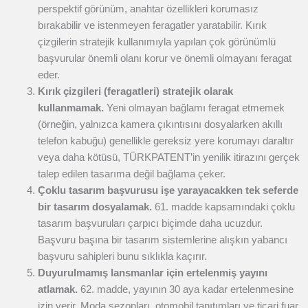
perspektif görünüm, anahtar özellikleri korumasız
bırakabilir ve istenmeyen feragatler yaratabilir. Kırık
çizgilerin stratejik kullanımıyla yapılan çok görünümlü
başvurular önemli olanı korur ve önemli olmayanı feragat
eder.
Kırık çizgileri (feragatleri) stratejik olarak
kullanmamak.
Yeni olmayan bağlamı feragat etmemek
(örneğin, yalnızca kamera çıkıntısını dosyalarken akıllı
telefon kabuğu) genellikle gereksiz yere korumayı daraltır
veya daha kötüsü, TÜRKPATENT’in yenilik itirazını gerçek
talep edilen tasarıma değil bağlama çeker.
Çoklu tasarım başvurusu işe yarayacakken tek seferde
bir tasarım dosyalamak.
61. madde kapsamındaki çoklu
tasarım başvuruları çarpıcı biçimde daha ucuzdur.
Başvuru başına bir tasarım sistemlerine alışkın yabancı
başvuru sahipleri bunu sıklıkla kaçırır.
Duyurulmamış lansmanlar için ertelenmiş yayını
atlamak.
62. madde, yayının 30 aya kadar ertelenmesine
izin verir. Moda sezonları, otomobil tanıtımları ve ticari fuar