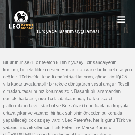
İçeriğe
atla
Türkiye'de Tasarım Uygulaması
Bir ürünün şekli, bir telefon kılıfının yüzeyi, bir sandalyenin
konturu, bir tekstildeki desen. Bunlar ticari varlıklardır, dekorasyon
değildir. Türkiye’de, tescilli endüstriyel tasarım, görsel kimliği 25
yıla kadar uygulanabilir bir tekele dönüştüren yasal araçtır. Tescil
olmadan, tasarımınız korumasızdır. Başarılı bir lansmandan
sonraki haftalar içinde Türk fabrikalarında, Türk e-ticaret
platformlarında ve İstanbul ve Bursa’daki ticari fuarlarda kopyalar
ortaya çıkar ve yabancı bir hak sahibinin önceden bu konuda
yapabileceği çok az şey vardır.
Leo Patent’te, her iş günü Türk ve
yabancı müvekkiller için Türk Patent ve Marka Kurumu
(TÜRKPATENT) önünde endüstriyel tasarım tescillerini