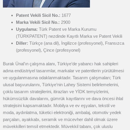
Patent Vekili Sicil No.:
1677
Marka Vekili Sicil No.:
2900
Uygulama:
Türk Patent ve Marka Kurumu
(TÜRKPATENT) nezdinde Kayıtlı Marka ve Patent Vekili
Diller:
Türkçe (ana dil), İngilizce (profesyonel), Fransızca
(profesyonel), Çince (profesyonel)
Burak Ünal’ın çalışma alanı, Türkiye’de yabancı hak sahipleri
adına endüstriyel tasarımlar, markalar ve patentlerin yürütülmesi
ve uygulanmasına odaklanmaktadır. Tasarım çalışmaları; Türk
ulusal başvurularını, Türkiye’nin Lahey Sistemi belirlemelerini,
çoklu tasarım stratejilerini, itirazları ve YİDK temyizlerini,
hükümsüzlük davalarını, gümrük kayıtlarını ve dava öncesi ihlal
stratejisini kapsamaktadır.
Mobilya ve ev eşyaları, tekstil ve
moda, aydınlatma, tüketici elektroniği, ambalaj, otomotiv yedek
parçaları, ayakkabı, seramik ve mücevher dahil olmak üzere
müvekkilleri temsil etmektedir. Müvekkil tabanı, çok uluslu