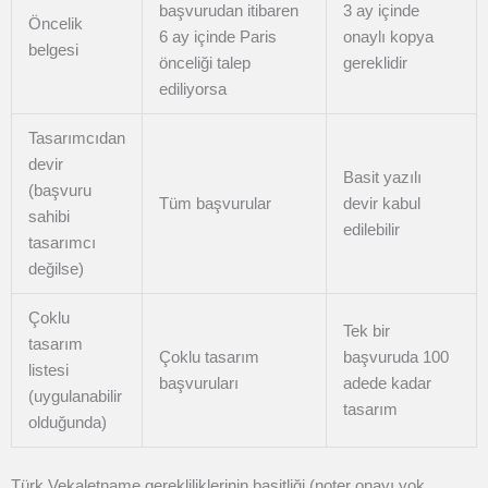
başvurudan itibaren
3 ay içinde
Öncelik
6 ay içinde Paris
onaylı kopya
belgesi
önceliği talep
gereklidir
ediliyorsa
Tasarımcıdan
devir
Basit yazılı
(başvuru
Tüm başvurular
devir kabul
sahibi
edilebilir
tasarımcı
değilse)
Çoklu
Tek bir
tasarım
Çoklu tasarım
başvuruda 100
listesi
başvuruları
adede kadar
(uygulanabilir
tasarım
olduğunda)
Türk Vekaletname gerekliliklerinin basitliği (noter onayı yok,