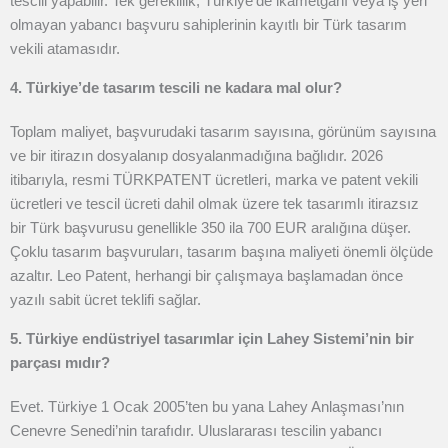
tescili yapabilir. Tek gereklilik, Türkiye’de ikametgahı veya iş yeri
olmayan yabancı başvuru sahiplerinin kayıtlı bir Türk tasarım
vekili atamasıdır.
4. Türkiye’de tasarım tescili ne kadara mal olur?
Toplam maliyet, başvurudaki tasarım sayısına, görünüm sayısına
ve bir itirazın dosyalanıp dosyalanmadığına bağlıdır. 2026
itibarıyla, resmi TÜRKPATENT ücretleri, marka ve patent vekili
ücretleri ve tescil ücreti dahil olmak üzere tek tasarımlı itirazsız
bir Türk başvurusu genellikle 350 ila 700 EUR aralığına düşer.
Çoklu tasarım başvuruları, tasarım başına maliyeti önemli ölçüde
azaltır. Leo Patent, herhangi bir çalışmaya başlamadan önce
yazılı sabit ücret teklifi sağlar.
5. Türkiye endüstriyel tasarımlar için Lahey Sistemi’nin bir
parçası mıdır?
Evet. Türkiye 1 Ocak 2005’ten bu yana Lahey Anlaşması’nın
Cenevre Senedi’nin tarafıdır. Uluslararası tescilin yabancı