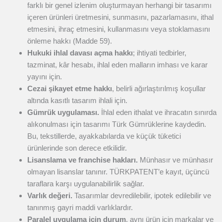
farklı bir genel izlenim oluşturmayan herhangi bir tasarımı
içeren ürünleri üretmesini, sunmasını, pazarlamasını, ithal
etmesini, ihraç etmesini, kullanmasını veya stoklamasını
önleme hakkı (Madde 59).
Hukuki ihlal davası açma hakkı
; ihtiyati tedbirler,
tazminat, kâr hesabı, ihlal eden malların imhası ve karar
yayını için.
Cezai şikayet etme hakkı
, belirli ağırlaştırılmış koşullar
altında kasıtlı tasarım ihlali için.
Gümrük uygulaması.
İhlal eden ithalat ve ihracatın sınırda
alıkonulması için tasarımı Türk Gümrüklerine kaydedin.
Bu, tekstillerde, ayakkabılarda ve küçük tüketici
ürünlerinde son derece etkilidir.
Lisanslama ve franchise hakları.
Münhasır ve münhasır
olmayan lisanslar tanınır. TÜRKPATENT’e kayıt, üçüncü
taraflara karşı uygulanabilirlik sağlar.
Varlık değeri.
Tasarımlar devredilebilir, ipotek edilebilir ve
tanınmış gayri maddi varlıklardır.
Paralel uygulama için durum
, aynı ürün için markalar ve