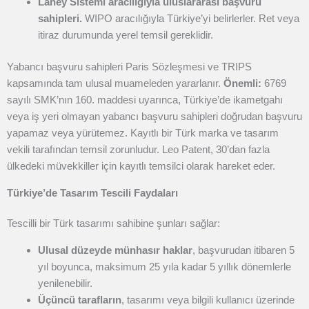
Lahey Sistemi aracılığıyla uluslararası başvuru
sahipleri.
WIPO aracılığıyla Türkiye’yi belirlerler. Ret veya
itiraz durumunda yerel temsil gereklidir.
Yabancı başvuru sahipleri Paris Sözleşmesi ve TRIPS
kapsamında tam ulusal muameleden yararlanır.
Önemli:
6769
sayılı SMK’nın 160. maddesi uyarınca, Türkiye’de ikametgahı
veya iş yeri olmayan yabancı başvuru sahipleri doğrudan başvuru
yapamaz veya yürütemez. Kayıtlı bir Türk marka ve tasarım
vekili tarafından temsil zorunludur. Leo Patent, 30’dan fazla
ülkedeki müvekkiller için kayıtlı temsilci olarak hareket eder.
Türkiye’de Tasarım Tescili Faydaları
Tescilli bir Türk tasarımı sahibine şunları sağlar:
Ulusal düzeyde münhasır haklar
, başvurudan itibaren 5
yıl boyunca, maksimum 25 yıla kadar 5 yıllık dönemlerle
yenilenebilir.
Üçüncü tarafların
, tasarımı veya bilgili kullanıcı üzerinde