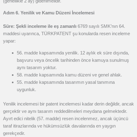
(genellikle 2 ay) giderilmelidir.
Adım 6. Yenilik ve Kamu Düzeni İncelemesi
Süre: Şekli inceleme ile eş zamanlı
6769 sayılı SMK’nın 64.
maddesi uyarınca, TÜRKPATENT şu konularda resen inceleme
yapar:
56. madde kapsamında yenilik. 12 aylık ek süre dışında,
başvuru veya öncelik tarihinden önce kamuya sunulmuş
aynı tasarım yoktur.
58. madde kapsamında kamu düzeni ve genel ahlak.
55. madde kapsamında tasarımın yasal tanımına
uygunluk.
Yenilik incelemesi bir patent incelemesi kadar derin değildir, ancak
gerçektir ve aynı tasarım reddedilmeleri meydana gelmektedir.
Ayırt edici nitelik (57. madde) resen incelenmez, ancak üçüncü
taraf itirazlarında ve hükümsüzlük davalarında en yaygın
gerekçedir.