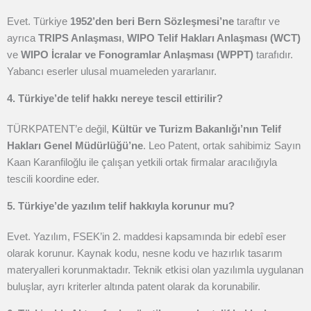
Evet. Türkiye
1952’den beri Bern Sözleşmesi’ne
taraftır ve
ayrıca
TRIPS Anlaşması
,
WIPO Telif Hakları Anlaşması (WCT)
ve
WIPO İcralar ve Fonogramlar Anlaşması (WPPT)
tarafıdır.
Yabancı eserler ulusal muameleden yararlanır.
4. Türkiye’de telif hakkı nereye tescil ettirilir?
TÜRKPATENT’e değil,
Kültür ve Turizm Bakanlığı’nın Telif
Hakları Genel Müdürlüğü’ne
. Leo Patent, ortak sahibimiz Sayın
Kaan Karanfiloğlu ile çalışan yetkili ortak firmalar aracılığıyla
tescili koordine eder.
5. Türkiye’de yazılım telif hakkıyla korunur mu?
Evet. Yazılım, FSEK’in 2. maddesi kapsamında bir edebî eser
olarak korunur. Kaynak kodu, nesne kodu ve hazırlık tasarım
materyalleri korunmaktadır. Teknik etkisi olan yazılımla uygulanan
buluşlar, ayrı kriterler altında patent olarak da korunabilir.