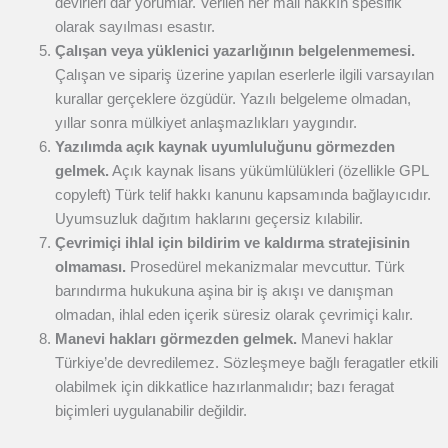
devirleri dar yorumlar. Verilen her mali hakkın spesifik
olarak sayılması esastır.
Çalışan veya yüklenici yazarlığının belgelenmemesi.
Çalışan ve sipariş üzerine yapılan eserlerle ilgili varsayılan
kurallar gerçeklere özgüdür. Yazılı belgeleme olmadan,
yıllar sonra mülkiyet anlaşmazlıkları yaygındır.
Yazılımda açık kaynak uyumluluğunu görmezden
gelmek.
Açık kaynak lisans yükümlülükleri (özellikle GPL
copyleft) Türk telif hakkı kanunu kapsamında bağlayıcıdır.
Uyumsuzluk dağıtım haklarını geçersiz kılabilir.
Çevrimiçi ihlal için bildirim ve kaldırma stratejisinin
olmaması.
Prosedürel mekanizmalar mevcuttur. Türk
barındırma hukukuna aşina bir iş akışı ve danışman
olmadan, ihlal eden içerik süresiz olarak çevrimiçi kalır.
Manevi hakları görmezden gelmek.
Manevi haklar
Türkiye’de devredilemez. Sözleşmeye bağlı feragatler etkili
olabilmek için dikkatlice hazırlanmalıdır; bazı feragat
biçimleri uygulanabilir değildir.