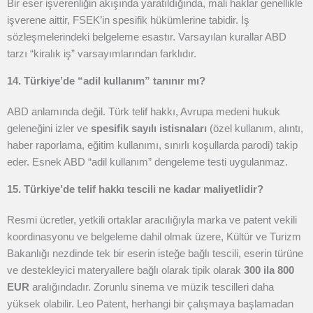
Bir eser işverenliğin akışında yaratıldığında, mali haklar genellikle
işverene aittir, FSEK’in spesifik hükümlerine tabidir. İş
sözleşmelerindeki belgeleme esastır. Varsayılan kurallar ABD
tarzı “kiralık iş” varsayımlarından farklıdır.
14. Türkiye’de “adil kullanım” tanınır mı?
ABD anlamında değil. Türk telif hakkı, Avrupa medeni hukuk
geleneğini izler ve
spesifik sayılı istisnaları
(özel kullanım, alıntı,
haber raporlama, eğitim kullanımı, sınırlı koşullarda parodi) takip
eder. Esnek ABD “adil kullanım” dengeleme testi uygulanmaz.
15. Türkiye’de telif hakkı tescili ne kadar maliyetlidir?
Resmi ücretler, yetkili ortaklar aracılığıyla marka ve patent vekili
koordinasyonu ve belgeleme dahil olmak üzere, Kültür ve Turizm
Bakanlığı nezdinde tek bir eserin isteğe bağlı tescili, eserin türüne
ve destekleyici materyallere bağlı olarak tipik olarak
300 ila 800
EUR
aralığındadır. Zorunlu sinema ve müzik tescilleri daha
yüksek olabilir. Leo Patent, herhangi bir çalışmaya başlamadan