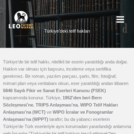
İçeriğe
atla
Türkiye'deki telif hakları
Türkiye’de bir telif hakkı, nitelikli bir eserin yaratıldığı anda doğar.
Hakkın var olması için başvuru, inceleme veya sertifika
gerekmez. Bir roman, yazılım parçası, şarkı, film, fotoğraf,
mimari plan veya veritabanı olsun, eser yaratıldığı andan itibaren
5846 Sayılı Fikir ve Sanat Eserleri Kanunu (FSEK)
kapsamında korunur. Türkiye,
1952’den beri Bern
Sözleşmesi’ne
,
TRIPS Anlaşması’na
,
WIPO Telif Hakları
Anlaşması’na (WCT)
ve
WIPO İcralar ve Fonogramlar
Anlaşması’na (WPPT)
taraftır; bu da yabancı eserlerin
Türkiye’de Türk eserleriyle aynı korumadan yararlandığı anlamına
gelir.
İnsanlar “Türkiye’de bir telif hakkını tescil ettirmek”ten