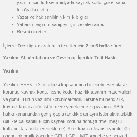
yazılım için fiziksel medyada kaynak kodu, güzel sanat
fotoğrafları, vb.).
Yazar ve hak sahibinin kimlik bilgileri.
Yabancı başvuru sahipleri için vekaletname.
Resmi ücretler.
İşlem süresi tipik olarak rutin tesciller için
2 ila 6 hafta
sürer.
Yazılım, AI, Veritabanı ve Çevrimiçi İçerikte Telif Hakkı
Yazılım
Yazılım, FSEK’in 2. maddesi kapsamında bir edebî eser olarak
korunur. Kaynak kodu, nesne kodu, hazırlık tasarım materyalleri
ve gömülü ürün yazılımı korunmaktadır. Tersine mühendislik,
kaynak koduna dönüştürme ve yedekleme kopyalama, AB telif
hakkı kanunundan geniş çapta tanıdık olan aynı istisnalara tabidir
(birlikte çalışabilirlik için kaynak koduna dönüştürme, meşru
kullanıcı tarafından yedekleme). Açık kaynak lisans uyumluluğu
önemli bir pratik konudur: GPL, LGPL, MIT, Apache ve benzeri