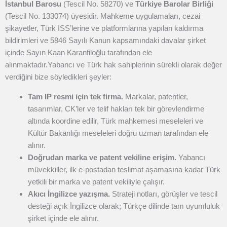
İstanbul Barosu
(Tescil No. 58270) ve
Türkiye Barolar Birliği
(Tescil No. 133074) üyesidir. Mahkeme uygulamaları, cezai
şikayetler, Türk ISS’lerine ve platformlarına yapılan kaldırma
bildirimleri ve 5846 Sayılı Kanun kapsamındaki davalar şirket
içinde Sayın Kaan Karanfiloğlu tarafından ele
alınmaktadır.
Yabancı ve Türk hak sahiplerinin sürekli olarak değer
verdiğini bize söyledikleri şeyler:
Tam IP resmi için tek firma.
Markalar, patentler,
tasarımlar, CK’ler ve telif hakları tek bir görevlendirme
altında koordine edilir, Türk mahkemesi meseleleri ve
Kültür Bakanlığı meseleleri doğru uzman tarafından ele
alınır.
Doğrudan marka ve patent vekiline erişim.
Yabancı
müvekkiller, ilk e-postadan teslimat aşamasına kadar Türk
yetkili bir marka ve patent vekiliyle çalışır.
Akıcı İngilizce yazışma.
Strateji notları, görüşler ve tescil
desteği açık İngilizce olarak; Türkçe dilinde tam uyumluluk
şirket içinde ele alınır.