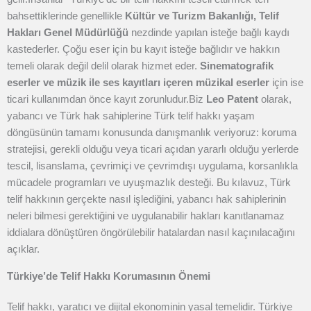
bahsettiklerinde genellikle
Kültür ve Turizm Bakanlığı, Telif
Hakları Genel Müdürlüğü
nezdinde yapılan isteğe bağlı kaydı
kastederler. Çoğu eser için bu kayıt isteğe bağlıdır ve hakkın
temeli olarak değil delil olarak hizmet eder.
Sinematografik
eserler ve müzik ile ses kayıtları içeren müzikal eserler
için ise
ticari kullanımdan önce kayıt zorunludur.
Biz
Leo Patent
olarak,
yabancı ve Türk hak sahiplerine Türk telif hakkı yaşam
döngüsünün tamamı konusunda danışmanlık veriyoruz: koruma
stratejisi, gerekli olduğu veya ticari açıdan yararlı olduğu yerlerde
tescil, lisanslama, çevrimiçi ve çevrimdışı uygulama, korsanlıkla
mücadele programları ve uyuşmazlık desteği. Bu kılavuz, Türk
telif hakkının gerçekte nasıl işlediğini, yabancı hak sahiplerinin
neleri bilmesi gerektiğini ve uygulanabilir hakları kanıtlanamaz
iddialara dönüştüren öngörülebilir hatalardan nasıl kaçınılacağını
açıklar.
Türkiye’de Telif Hakkı Korumasının Önemi
Telif hakkı, yaratıcı ve dijital ekonominin yasal temelidir. Türkiye