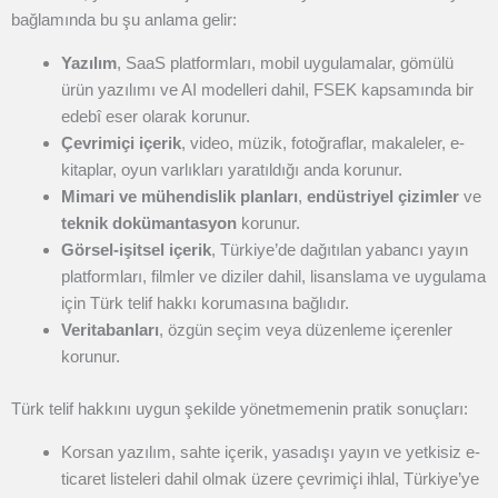
bağlamında bu şu anlama gelir:
Yazılım
, SaaS platformları, mobil uygulamalar, gömülü
ürün yazılımı ve AI modelleri dahil, FSEK kapsamında bir
edebî eser olarak korunur.
Çevrimiçi içerik
, video, müzik, fotoğraflar, makaleler, e-
kitaplar, oyun varlıkları yaratıldığı anda korunur.
Mimari ve mühendislik planları
,
endüstriyel çizimler
ve
teknik dokümantasyon
korunur.
Görsel-işitsel içerik
, Türkiye’de dağıtılan yabancı yayın
platformları, filmler ve diziler dahil, lisanslama ve uygulama
için Türk telif hakkı korumasına bağlıdır.
Veritabanları
, özgün seçim veya düzenleme içerenler
korunur.
Türk telif hakkını uygun şekilde yönetmemenin pratik sonuçları:
Korsan yazılım, sahte içerik, yasadışı yayın ve yetkisiz e-
ticaret listeleri dahil olmak üzere çevrimiçi ihlal, Türkiye’ye