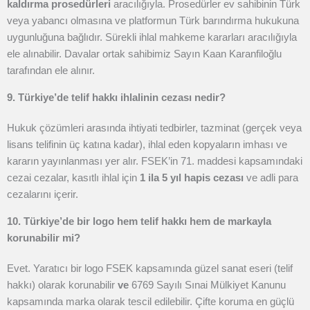
kaldırma prosedürleri
aracılığıyla. Prosedürler ev sahibinin Türk
veya yabancı olmasına ve platformun Türk barındırma hukukuna
uygunluğuna bağlıdır. Sürekli ihlal mahkeme kararları aracılığıyla
ele alınabilir. Davalar ortak sahibimiz Sayın Kaan Karanfiloğlu
tarafından ele alınır.
9. Türkiye’de telif hakkı ihlalinin cezası nedir?
Hukuk çözümleri arasında ihtiyati tedbirler, tazminat (gerçek veya
lisans telifinin üç katına kadar), ihlal eden kopyaların imhası ve
kararın yayınlanması yer alır. FSEK’in 71. maddesi kapsamındaki
cezai cezalar, kasıtlı ihlal için
1 ila 5 yıl hapis cezası
ve adli para
cezalarını içerir.
10. Türkiye’de bir logo hem telif hakkı hem de markayla
korunabilir mi?
Evet. Yaratıcı bir logo FSEK kapsamında güzel sanat eseri (telif
hakkı) olarak korunabilir
ve
6769 Sayılı Sınai Mülkiyet Kanunu
kapsamında marka olarak tescil edilebilir. Çifte koruma en güçlü