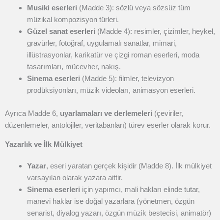
Musiki eserleri
(Madde 3): sözlü veya sözsüz tüm
müzikal kompozisyon türleri.
Güzel sanat eserleri
(Madde 4): resimler, çizimler, heykel,
gravürler, fotoğraf, uygulamalı sanatlar, mimari,
illüstrasyonlar, karikatür ve çizgi roman eserleri, moda
tasarımları, mücevher, nakış.
Sinema eserleri
(Madde 5): filmler, televizyon
prodüksiyonları, müzik videoları, animasyon eserleri.
Ayrıca Madde 6,
uyarlamaları ve derlemeleri
(çeviriler,
düzenlemeler, antolojiler, veritabanları) türev eserler olarak korur.
Yazarlık ve İlk Mülkiyet
Yazar
, eseri yaratan gerçek kişidir (Madde 8). İlk mülkiyet
varsayılan olarak yazara aittir.
Sinema eserleri
için yapımcı, mali hakları elinde tutar,
manevi haklar ise doğal yazarlara (yönetmen, özgün
senarist, diyalog yazarı, özgün müzik bestecisi, animatör)