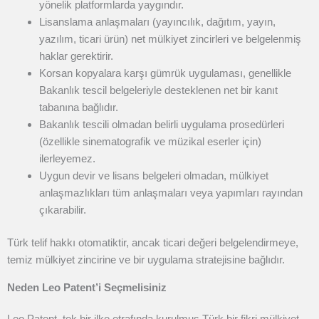
yönelik platformlarda yaygındır.
Lisanslama anlaşmaları (yayıncılık, dağıtım, yayın,
yazılım, ticari ürün) net mülkiyet zincirleri ve belgelenmiş
haklar gerektirir.
Korsan kopyalara karşı gümrük uygulaması, genellikle
Bakanlık tescil belgeleriyle desteklenen net bir kanıt
tabanına bağlıdır.
Bakanlık tescili olmadan belirli uygulama prosedürleri
(özellikle sinematografik ve müzikal eserler için)
ilerleyemez.
Uygun devir ve lisans belgeleri olmadan, mülkiyet
anlaşmazlıkları tüm anlaşmaları veya yapımları rayından
çıkarabilir.
Türk telif hakkı otomatiktir, ancak ticari değeri belgelendirmeye,
temiz mülkiyet zincirine ve bir uygulama stratejisine bağlıdır.
Neden Leo Patent’i Seçmelisiniz
Leo Patent, tek bir ilke etrafında kurulmuş Türk bir fikri mülkiyet