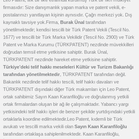
firmasıdır: Size danışmanlık yapan marka ve patent vekili, e-
postalarınızı yanıtlayan kişinin aynısıdır. Çağrı merkezi yok. Dış
kaynaklı tavsiye yok.
Firma,
Burak Ünal
tarafından
yönetilmektedir; kendisi tescilli bir Türk Patent Vekili (Tescil No.
1677) ve tescilli bir Türk Marka Vekilidir (Tescil No. 2900) ve Türk
Patent ve Marka Kurumu (TÜRKPATENT) nezdinde müvekkilleri
doğrudan temsil etme yetkisine sahiptir. Burak Ünal,
TÜRKPATENT nezdinde hareket etme yetkisine sahiptir.
Türkiye’deki telif hakkı meseleleri Kültür ve Turizm Bakanlığı
tarafından yönetilmektedir
, TÜRKPATENT tarafından değil.
Bakanlık nezdinde telif hakkı tescili, telif hakkı davaları ve
TÜRKPATENT dışındaki diğer Türk makamları için Leo Patent,
ortak sahibimiz Sayın Kaan Karanfiloğlu ve doğrulanmış yetkili
ortak firmalardan oluşan bir ağ ile çalışmaktadır. Yabancı yargı
yetkisindeki telif hakkı işleri de benzer şekilde yurtdışındaki yetkili
ortaklarla koordine edilmektedir.
Leo Patent, kıdemli bir Türk
avukatı ve tescilli marka vekili olan
Sayın Kaan Karanfiloğlu
tarafından ortaklaşa sahiplenilmektedir. Kaan Karanfiloğlu,