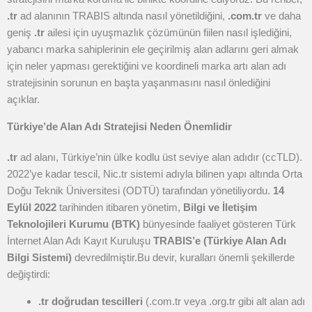
.tr
ad alanının TRABIS altında nasıl yönetildiğini,
.com.tr
ve daha
geniş
.tr
ailesi için uyuşmazlık çözümünün fiilen nasıl işlediğini,
yabancı marka sahiplerinin ele geçirilmiş alan adlarını geri almak
için neler yapması gerektiğini ve koordineli marka artı alan adı
stratejisinin sorunun en başta yaşanmasını nasıl önlediğini
açıklar.
Türkiye’de Alan Adı Stratejisi Neden Önemlidir
.tr
ad alanı, Türkiye’nin ülke kodlu üst seviye alan adıdır (ccTLD).
2022’ye kadar tescil, Nic.tr sistemi adıyla bilinen yapı altında Orta
Doğu Teknik Üniversitesi (ODTÜ) tarafından yönetiliyordu.
14
Eylül 2022
tarihinden itibaren yönetim,
Bilgi ve İletişim
Teknolojileri Kurumu (BTK)
bünyesinde faaliyet gösteren Türk
İnternet Alan Adı Kayıt Kuruluşu
TRABIS’e (Türkiye Alan Adı
Bilgi Sistemi)
devredilmiştir.
Bu devir, kuralları önemli şekillerde
değiştirdi:
.tr doğrudan tescilleri
(.com.tr veya .org.tr gibi alt alan adı