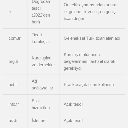
Doğrudan
Öncelik aşamasından sonra
tescil
.tr
ilk gelene-ilk verilir; en geniş
(2022’den
ticari değer
beri)
Ticari
.com.tr
Geleneksel Türk ticari alan adı
kuruluşlar
Kuruluş statüsünün
Kuruluşlar
.org.tr
belgelenmesi tarihsel olarak
ve dernekler
gerekliydi
Ağ
.net.tr
Pratikte açık ticari kullanım
sağlayıcılar
Bilgi
.info.tr
Açık tescil
hizmetleri
.biz.tr
İşletme
Açık tescil