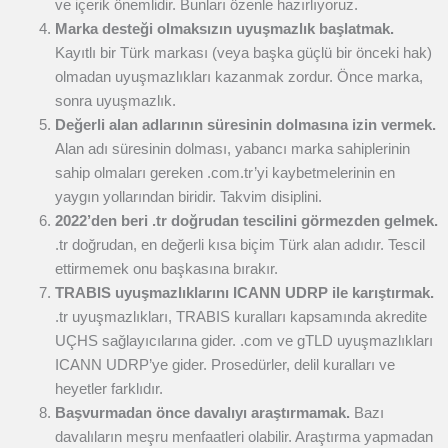
ve içerik önemlidir. Bunları özenle hazırlıyoruz.
Marka desteği olmaksızın uyuşmazlık başlatmak.
Kayıtlı bir Türk markası (veya başka güçlü bir önceki hak)
olmadan uyuşmazlıkları kazanmak zordur. Önce marka,
sonra uyuşmazlık.
Değerli alan adlarının süresinin dolmasına izin vermek.
Alan adı süresinin dolması, yabancı marka sahiplerinin
sahip olmaları gereken .com.tr’yi kaybetmelerinin en
yaygın yollarından biridir. Takvim disiplini.
2022’den beri .tr doğrudan tescilini görmezden gelmek.
.tr doğrudan, en değerli kısa biçim Türk alan adıdır. Tescil
ettirmemek onu başkasına bırakır.
TRABIS uyuşmazlıklarını ICANN UDRP ile karıştırmak.
.tr uyuşmazlıkları, TRABIS kuralları kapsamında akredite
UÇHS sağlayıcılarına gider. .com ve gTLD uyuşmazlıkları
ICANN UDRP’ye gider. Prosedürler, delil kuralları ve
heyetler farklıdır.
Başvurmadan önce davalıyı araştırmamak.
Bazı
davalıların meşru menfaatleri olabilir. Araştırma yapmadan