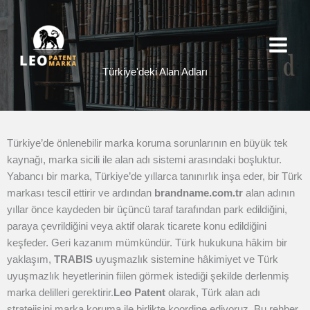
İçeriğe
atla
Türkiye'deki Alan Adları
Türkiye’de önlenebilir marka koruma sorunlarının en büyük tek
kaynağı, marka sicili ile alan adı sistemi arasındaki boşluktur.
Yabancı bir marka, Türkiye’de yıllarca tanınırlık inşa eder, bir Türk
markası tescil ettirir ve ardından
brandname.com.tr
alan adının
yıllar önce kaydeden bir üçüncü taraf tarafından park edildiğini,
paraya çevrildiğini veya aktif olarak ticarete konu edildiğini
keşfeder. Geri kazanım mümkündür. Türk hukukuna hâkim bir
yaklaşım,
TRABIS
uyuşmazlık sistemine hâkimiyet ve Türk
uyuşmazlık heyetlerinin fiilen görmek istediği şekilde derlenmiş
marka delilleri gerektirir.
Leo Patent
olarak, Türk alan adı
stratejisini marka koruma ile birlikte koordine ediyoruz. Bu rehber,