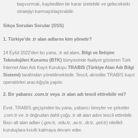
başvurmak, kaybedilen bir karar üretebilir ve gelecekteki
stratejiyi karmaşıklaştırabilir.
Sıkça Sorulan Sorular (SSS)
1. Türkiye’de .tr alan adlarını kim yönetir?
14 Eylül 2022’den bu yana, .tr ad alanı,
Bilgi ve İletişim
Teknolojileri Kurumu (BTK)
bünyesinde faaliyet gösteren Türk
İnternet Alan Adı Kayıt Kuruluşu
TRABIS (Türkiye Alan Adı Bilgi
Sistemi)
tarafından yönetilmektedir. Tescil, akredite TRABIS kayıt
operatörleri aracılığıyla yapılır.
2. Bir yabancı .com.tr veya .tr alan adı tescil ettirebilir mi?
Evet. TRABIS geçişinden bu yana, yabancı bireyler ve şirketler
.com.tr ve .tr doğrudan dahil çoğu .tr alt alan adını tescil ettirebilir.
Bazı alt alan adları (.gov.tr, .edu.tr, .av.tr, .dr.tr, .pol.tr) nitelikli
kuruluşlara kısıtlı kalmaya devam eder.