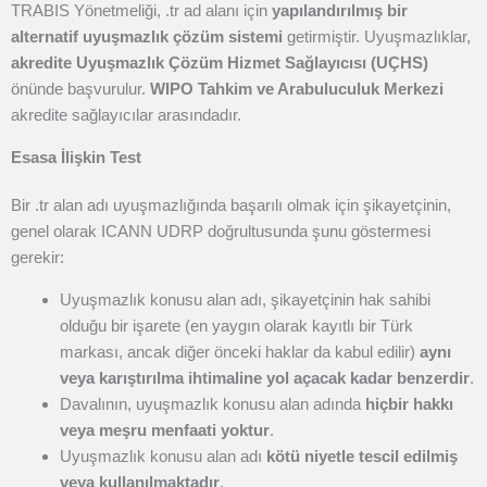
TRABIS Yönetmeliği, .tr ad alanı için
yapılandırılmış bir
alternatif uyuşmazlık çözüm sistemi
getirmiştir. Uyuşmazlıklar,
akredite Uyuşmazlık Çözüm Hizmet Sağlayıcısı (UÇHS)
önünde başvurulur.
WIPO Tahkim ve Arabuluculuk Merkezi
akredite sağlayıcılar arasındadır.
Esasa İlişkin Test
Bir .tr alan adı uyuşmazlığında başarılı olmak için şikayetçinin,
genel olarak ICANN UDRP doğrultusunda şunu göstermesi
gerekir:
Uyuşmazlık konusu alan adı, şikayetçinin hak sahibi
olduğu bir işarete (en yaygın olarak kayıtlı bir Türk
markası, ancak diğer önceki haklar da kabul edilir)
aynı
veya karıştırılma ihtimaline yol açacak kadar benzerdir
.
Davalının, uyuşmazlık konusu alan adında
hiçbir hakkı
veya meşru menfaati yoktur
.
Uyuşmazlık konusu alan adı
kötü niyetle tescil edilmiş
veya kullanılmaktadır
.