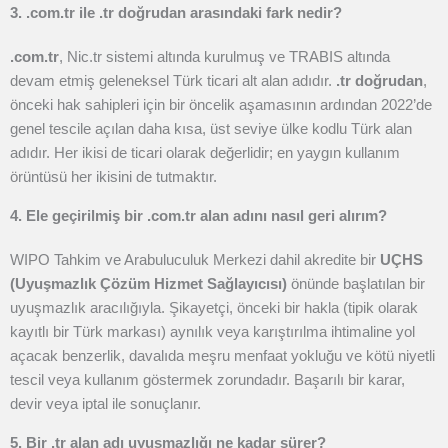
3. .com.tr ile .tr doğrudan arasındaki fark nedir?
.com.tr
, Nic.tr sistemi altında kurulmuş ve TRABIS altında
devam etmiş geleneksel Türk ticari alt alan adıdır.
.tr doğrudan
,
önceki hak sahipleri için bir öncelik aşamasının ardından 2022’de
genel tescile açılan daha kısa, üst seviye ülke kodlu Türk alan
adıdır. Her ikisi de ticari olarak değerlidir; en yaygın kullanım
örüntüsü her ikisini de tutmaktır.
4. Ele geçirilmiş bir .com.tr alan adını nasıl geri alırım?
WIPO Tahkim ve Arabuluculuk Merkezi dahil akredite bir
UÇHS
(Uyuşmazlık Çözüm Hizmet Sağlayıcısı)
önünde başlatılan bir
uyuşmazlık aracılığıyla. Şikayetçi, önceki bir hakla (tipik olarak
kayıtlı bir Türk markası) aynılık veya karıştırılma ihtimaline yol
açacak benzerlik, davalıda meşru menfaat yokluğu ve kötü niyetli
tescil veya kullanım göstermek zorundadır. Başarılı bir karar,
devir veya iptal ile sonuçlanır.
5. Bir .tr alan adı uyuşmazlığı ne kadar sürer?