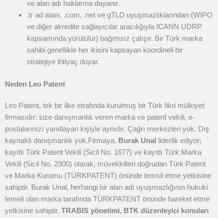
ve alan adı haklarına dayanır.
.tr ad alanı, .com, .net ve gTLD uyuşmazlıklarından (WIPO
ve diğer akredite sağlayıcılar aracılığıyla ICANN UDRP
kapsamında yürütülür) bağımsız çalışır. Bir Türk marka
sahibi genellikle her ikisini kapsayan koordineli bir
stratejiye ihtiyaç duyar.
Neden Leo Patent
Leo Patent, tek bir ilke etrafında kurulmuş bir Türk fikri mülkiyet
firmasıdır: size danışmanlık veren marka ve patent vekili, e-
postalarınızı yanıtlayan kişiyle aynıdır. Çağrı merkezleri yok. Dış
kaynaklı danışmanlık yok.
Firmaya,
Burak Unal
liderlik ediyor;
kayıtlı Türk Patent Vekili (Sicil No. 1677) ve kayıtlı Türk Marka
Vekili (Sicil No. 2900) olarak, müvekkilleri doğrudan Türk Patent
ve Marka Kurumu (TÜRKPATENT) önünde temsil etme yetkisine
sahiptir. Burak Unal, herhangi bir alan adı uyuşmazlığının hukuki
temeli olan marka tarafında TÜRKPATENT önünde hareket etme
yetkisine sahiptir.
TRABIS yönetimi, BTK düzenleyici konuları