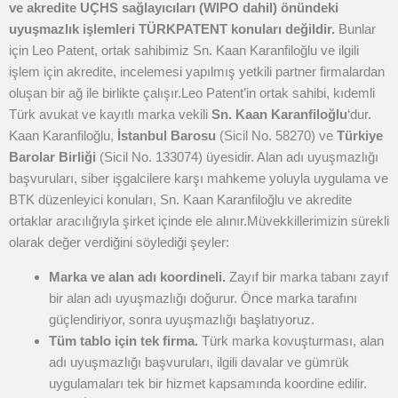
ve akredite UÇHS sağlayıcıları (WIPO dahil) önündeki
uyuşmazlık işlemleri TÜRKPATENT konuları değildir.
Bunlar
için Leo Patent, ortak sahibimiz Sn. Kaan Karanfiloğlu ve ilgili
işlem için akredite, incelemesi yapılmış yetkili partner firmalardan
oluşan bir ağ ile birlikte çalışır.
Leo Patent’in ortak sahibi, kıdemli
Türk avukat ve kayıtlı marka vekili
Sn. Kaan Karanfiloğlu
‘dur.
Kaan Karanfiloğlu,
İstanbul Barosu
(Sicil No. 58270) ve
Türkiye
Barolar Birliği
(Sicil No. 133074) üyesidir. Alan adı uyuşmazlığı
başvuruları, siber işgalcilere karşı mahkeme yoluyla uygulama ve
BTK düzenleyici konuları, Sn. Kaan Karanfiloğlu ve akredite
ortaklar aracılığıyla şirket içinde ele alınır.
Müvekkillerimizin sürekli
olarak değer verdiğini söylediği şeyler:
Marka ve alan adı koordineli.
Zayıf bir marka tabanı zayıf
bir alan adı uyuşmazlığı doğurur. Önce marka tarafını
güçlendiriyor, sonra uyuşmazlığı başlatıyoruz.
Tüm tablo için tek firma.
Türk marka kovuşturması, alan
adı uyuşmazlığı başvuruları, ilgili davalar ve gümrük
uygulamaları tek bir hizmet kapsamında koordine edilir.