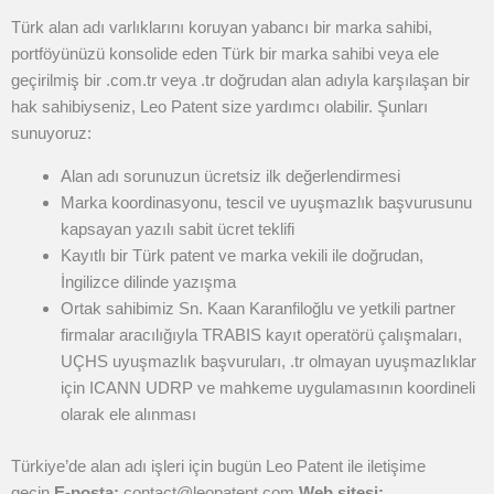
Türk alan adı varlıklarını koruyan yabancı bir marka sahibi,
portföyünüzü konsolide eden Türk bir marka sahibi veya ele
geçirilmiş bir .com.tr veya .tr doğrudan alan adıyla karşılaşan bir
hak sahibiyseniz, Leo Patent size yardımcı olabilir. Şunları
sunuyoruz:
Alan adı sorunuzun ücretsiz ilk değerlendirmesi
Marka koordinasyonu, tescil ve uyuşmazlık başvurusunu
kapsayan yazılı sabit ücret teklifi
Kayıtlı bir Türk patent ve marka vekili ile doğrudan,
İngilizce dilinde yazışma
Ortak sahibimiz Sn. Kaan Karanfiloğlu ve yetkili partner
firmalar aracılığıyla TRABIS kayıt operatörü çalışmaları,
UÇHS uyuşmazlık başvuruları, .tr olmayan uyuşmazlıklar
için ICANN UDRP ve mahkeme uygulamasının koordineli
olarak ele alınması
Türkiye’de alan adı işleri için bugün Leo Patent ile iletişime
geçin.
E-posta:
contact@leopatent.com
Web sitesi: