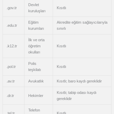
Devlet
.gov.tr
Kısıtlı
kuruluşları
Eğitim
Akredite eğitim sağlayıcılarıyla
.edu.tr
kurumları
sınırlı
İlk ve orta
.k12.tr
öğretim
Kısıtlı
okulları
Polis
.pol.tr
Kısıtlı
teşkilatı
.av.tr
Avukatlık
Kısıtlı; baro kaydı gereklidir
Kısıtlı; tabip odası kaydı
.dr.tr
Hekimler
gereklidir
Telefon
.tel.tr
Kısıtlı