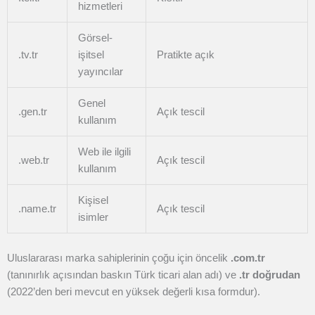
hizmetleri
Görsel-
.tv.tr
işitsel
Pratikte açık
yayıncılar
Genel
.gen.tr
Açık tescil
kullanım
Web ile ilgili
.web.tr
Açık tescil
kullanım
Kişisel
.name.tr
Açık tescil
isimler
Uluslararası marka sahiplerinin çoğu için öncelik
.com.tr
(tanınırlık açısından baskın Türk ticari alan adı) ve
.tr doğrudan
(2022’den beri mevcut en yüksek değerli kısa formdur).