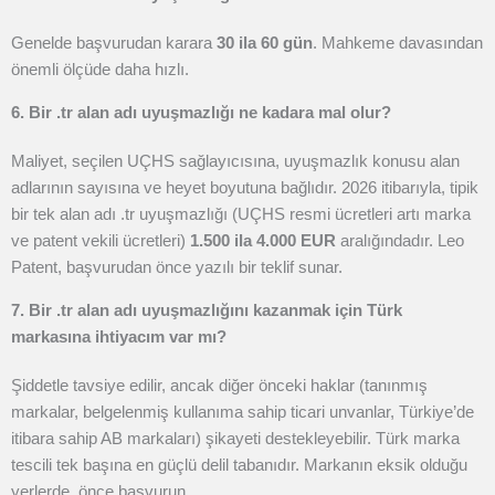
Genelde başvurudan karara
30 ila 60 gün
. Mahkeme davasından
önemli ölçüde daha hızlı.
6. Bir .tr alan adı uyuşmazlığı ne kadara mal olur?
Maliyet, seçilen UÇHS sağlayıcısına, uyuşmazlık konusu alan
adlarının sayısına ve heyet boyutuna bağlıdır. 2026 itibarıyla, tipik
bir tek alan adı .tr uyuşmazlığı (UÇHS resmi ücretleri artı marka
ve patent vekili ücretleri)
1.500 ila 4.000 EUR
aralığındadır. Leo
Patent, başvurudan önce yazılı bir teklif sunar.
7. Bir .tr alan adı uyuşmazlığını kazanmak için Türk
markasına ihtiyacım var mı?
Şiddetle tavsiye edilir, ancak diğer önceki haklar (tanınmış
markalar, belgelenmiş kullanıma sahip ticari unvanlar, Türkiye’de
itibara sahip AB markaları) şikayeti destekleyebilir. Türk marka
tescili tek başına en güçlü delil tabanıdır. Markanın eksik olduğu
yerlerde, önce başvurun.