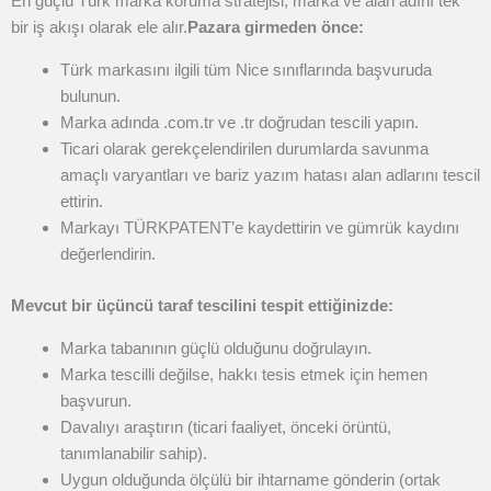
En güçlü Türk marka koruma stratejisi, marka ve alan adını tek
bir iş akışı olarak ele alır.
Pazara girmeden önce:
Türk markasını ilgili tüm Nice sınıflarında başvuruda
bulunun.
Marka adında .com.tr ve .tr doğrudan tescili yapın.
Ticari olarak gerekçelendirilen durumlarda savunma
amaçlı varyantları ve bariz yazım hatası alan adlarını tescil
ettirin.
Markayı TÜRKPATENT’e kaydettirin ve gümrük kaydını
değerlendirin.
Mevcut bir üçüncü taraf tescilini tespit ettiğinizde:
Marka tabanının güçlü olduğunu doğrulayın.
Marka tescilli değilse, hakkı tesis etmek için hemen
başvurun.
Davalıyı araştırın (ticari faaliyet, önceki örüntü,
tanımlanabilir sahip).
Uygun olduğunda ölçülü bir ihtarname gönderin (ortak