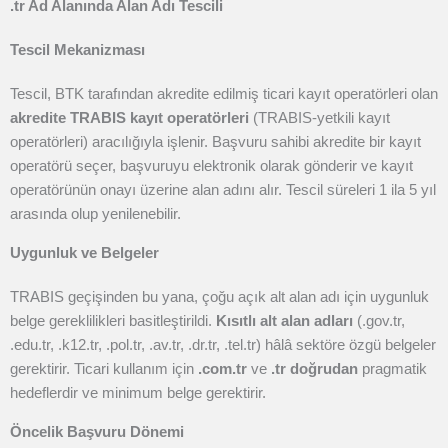
.tr Ad Alanında Alan Adı Tescili
Tescil Mekanizması
Tescil, BTK tarafından akredite edilmiş ticari kayıt operatörleri olan
akredite TRABIS kayıt operatörleri
(TRABIS-yetkili kayıt
operatörleri) aracılığıyla işlenir. Başvuru sahibi akredite bir kayıt
operatörü seçer, başvuruyu elektronik olarak gönderir ve kayıt
operatörünün onayı üzerine alan adını alır. Tescil süreleri 1 ila 5 yıl
arasında olup yenilenebilir.
Uygunluk ve Belgeler
TRABIS geçişinden bu yana, çoğu açık alt alan adı için uygunluk
belge gereklilikleri basitleştirildi.
Kısıtlı alt alan adları
(.gov.tr,
.edu.tr, .k12.tr, .pol.tr, .av.tr, .dr.tr, .tel.tr) hâlâ sektöre özgü belgeler
gerektirir. Ticari kullanım için
.com.tr
ve
.tr doğrudan
pragmatik
hedeflerdir ve minimum belge gerektirir.
Öncelik Başvuru Dönemi