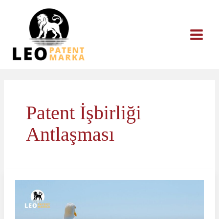
İçeriğe
atla
Patent İşbirliği
Antlaşması
PCT
Uluslararası
Patent