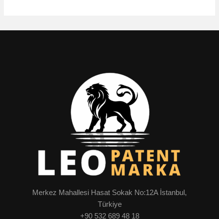
Merkez Mahallesi Hasat Sokak No:12A İstanbul,
Türkiye
+90 532 689 48 18