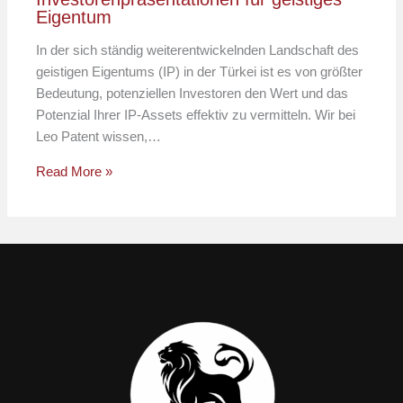
Eigentum
In der sich ständig weiterentwickelnden Landschaft des
geistigen Eigentums (IP) in der Türkei ist es von größter
Bedeutung, potenziellen Investoren den Wert und das
Potenzial Ihrer IP-Assets effektiv zu vermitteln. Wir bei
Leo Patent wissen,…
Read More »