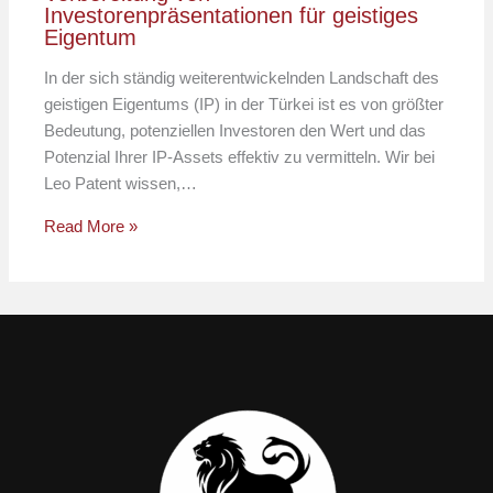
Investorenpräsentationen für geistiges
Eigentum
In der sich ständig weiterentwickelnden Landschaft des
geistigen Eigentums (IP) in der Türkei ist es von größter
Bedeutung, potenziellen Investoren den Wert und das
Potenzial Ihrer IP-Assets effektiv zu vermitteln. Wir bei
Leo Patent wissen,…
Read More »