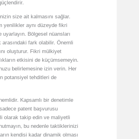
üçlendirir.
inizin size ait kalmasını sağlar.
 yenilikler aynı düzeyde fikri
 uyarlayın. Bölgesel nüansları
 arasındaki fark olabilir. Önemli
ı oluşturur. Fikri mülkiyet
lıkların etkisini de küçümsemeyin.
lunuzu belirlemesine izin verin. Her
n potansiyel tehditleri de
nemlidir. Kapsamlı bir denetimle
Bu sadece patent başvurusu
i olarak takip edin ve maliyetli
utmayın, bu nedenle taktiklerinizi
rların kendisi kadar dinamik olması