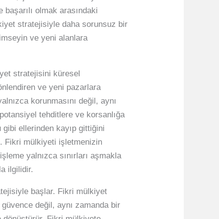
le başarılı olmak arasındaki
kiyet stratejisiyle daha sorunsuz bir
nimseyin ve yeni alanlara
et stratejisini küresel
yönlendiren ve yeni pazarlara
 yalnızca korunmasını değil, aynı
otansiyel tehditlere ve korsanlığa
gibi ellerinden kayıp gittiğini
. Fikri mülkiyeti işletmenizin
işleme yalnızca sınırları aşmakla
ilgilidir.
ejisiyle başlar. Fikri mülkiyet
ir güvence değil, aynı zamanda bir
e dönüştürür. Fikri mülkiyete