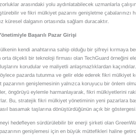
 zorluklar arasındaki yolu aydınlatabilecek uzmanlarla çalışı
ştürebilir ve fikri mülkiyet pazarını genişletme çabalarınızı h
ız küresel dalganın ortasında sağlam duracaktır.
Yönetimiyle Başarılı Pazar Girişi
lkenin kendi anahtarına sahip olduğu bir şifreyi kırmaya benz
n orta ölçekli bir teknoloji firması olan TechGuard örneğini e
buluşlarını korudular ve maliyetli anlaşmazlıklardan kaçındılar
böylece pazarda tutunma ve gelir elde ederek fikri mülkiyet 
et pazarının genişlemesinin yalnızca koruyucu bir önlem olmad
tler, öngörüyü eylemle harmanlayarak, fikri mülkiyetlerini rak
r. Bu, stratejik fikri mülkiyet yönetiminin yeni pazarlara başa
nasıl basamak taşlarına dönüştürdüğünün açık bir göstergesi
yi hedefleyen sürdürülebilir bir enerji şirketi olan GreenWa
pazarının genişlemesi için en büyük müttefikleri haline getir