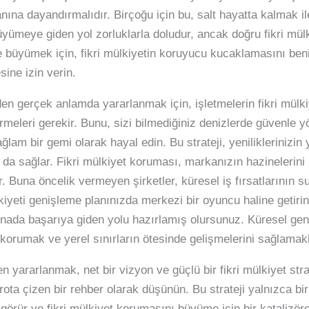
anına dayandırmalıdır. Birçoğu için bu, salt hayatta kalmak i
büyümeye giden yol zorluklarla doludur, ancak doğru fikri mül
ilde büyümek için, fikri mülkiyetin koruyucu kucaklamasını be
ine izin verin.
en gerçek anlamda yararlanmak için, işletmelerin fikri mülkiy
örmeleri gerekir. Bunu, sizi bilmediğiniz denizlerde güvenle 
lam bir gemi olarak hayal edin. Bu strateji, yeniliklerinizin
 sağlar. Fikri mülkiyet koruması, markanızın hazinelerini p
. Buna öncelik vermeyen şirketler, küresel iş fırsatlarının su 
ülkiyeti genişleme planınızda merkezi bir oyuncu haline getirin
enada başarıya giden yolu hazırlamış olursunuz. Küresel gen
zi korumak ve yerel sınırların ötesinde gelişmelerini sağlamakla 
n yararlanmak, net bir vizyon ve güçlü bir fikri mülkiyet strat
r rota çizen bir rehber olarak düşünün. Bu strateji yalnızca b
v görür ve fikri mülkiyet korumasını büyüme için bir katalizör