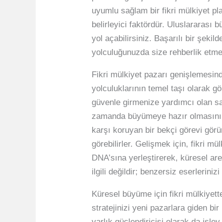
uyumlu sağlam bir fikri mülkiyet pl
belirleyici faktördür. Uluslararası 
yol açabilirsiniz. Başarılı bir şek
yolculuğunuzda size rehberlik etmes
Fikri mülkiyet pazarı genişlemesind
yolculuklarının temel taşı olarak g
güvenle girmenize yardımcı olan sağ
zamanda büyümeye hazır olmasını da
karşı koruyan bir bekçi görevi görür
görebilirler. Gelişmek için, fikri m
DNA’sına yerleştirerek, küresel ar
ilgili değildir; benzersiz eserlerini
Küresel büyüme için fikri mülkiyette
stratejinizi yeni pazarlara giden bi
varlık güçlendiricisi olarak da işle