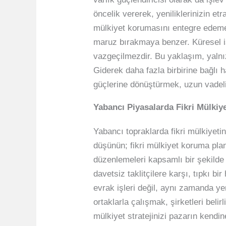
öncelik vererek, yeniliklerinizin et
mülkiyet korumasını entegre edeme
maruz bırakmaya benzer. Küresel iş 
vazgeçilmezdir. Bu yaklaşım, yalnı
Giderek daha fazla birbirine bağlı h
güçlerine dönüştürmek, uzun vadeli 
Yabancı Piyasalarda Fikri Mülkiy
Yabancı topraklarda fikri mülkiyetini
düşünün; fikri mülkiyet koruma plan
düzenlemeleri kapsamlı bir şekilde 
davetsiz taklitçilere karşı, tıpkı 
evrak işleri değil, aynı zamanda yen
ortaklarla çalışmak, şirketleri belirl
mülkiyet stratejinizi pazarın kendi