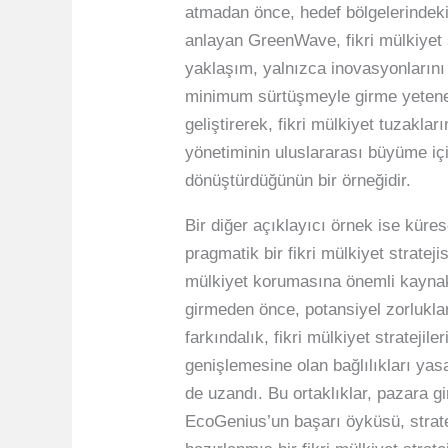
atmadan önce, hedef bölgelerindeki 
anlayan GreenWave, fikri mülkiyet s
yaklaşım, yalnızca inovasyonlarını
minimum sürtüşmeyle girme yetenekle
geliştirerek, fikri mülkiyet tuzakla
yönetiminin uluslararası büyüme içi
dönüştürdüğünün bir örneğidir.
Bir diğer açıklayıcı örnek ise küre
pragmatik bir fikri mülkiyet stratej
mülkiyet korumasına önemli kaynak
girmeden önce, potansiyel zorlukları
farkındalık, fikri mülkiyet strateji
genişlemesine olan bağlılıkları yasal
de uzandı. Bu ortaklıklar, pazara gi
EcoGenius’un başarı öyküsü, strate