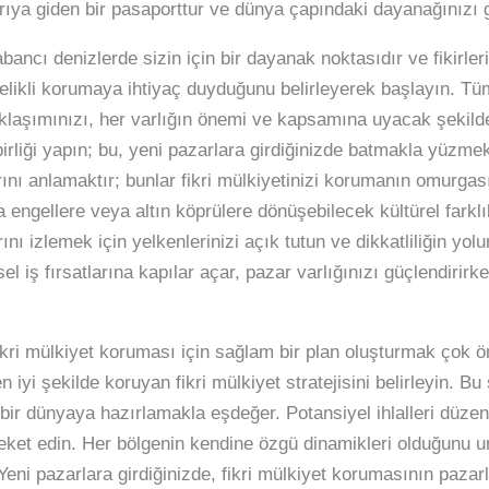
arıya giden bir pasaporttur ve dünya çapındaki dayanağınızı g
yabancı denizlerde sizin için bir dayanak noktasıdır ve fikirler
elikli korumaya ihtiyaç duyduğunu belirleyerek başlayın. Tüm
laşımınızı, her varlığın önemi ve kapsamına uyacak şekilde
irliği yapın; bu, yeni pazarlara girdiğinizde batmakla yüzmek
ı anlamaktır; bunlar fikri mülkiyetinizi korumanın omurgasın
engellere veya altın köprülere dönüşebilecek kültürel farklı
rını izlemek için yelkenlerinizi açık tutun ve dikkatliliğin yo
l iş fırsatlarına kapılar açar, pazar varlığınızı güçlendirirke
ikri mülkiyet koruması için sağlam bir plan oluşturmak çok ö
n iyi şekilde koruyan fikri mülkiyet stratejisini belirleyin. 
i bir dünyaya hazırlamakla eşdeğer. Potansiyel ihlalleri düzenl
eket edin. Her bölgenin kendine özgü dinamikleri olduğunu un
Yeni pazarlara girdiğinizde, fikri mülkiyet korumasının paza