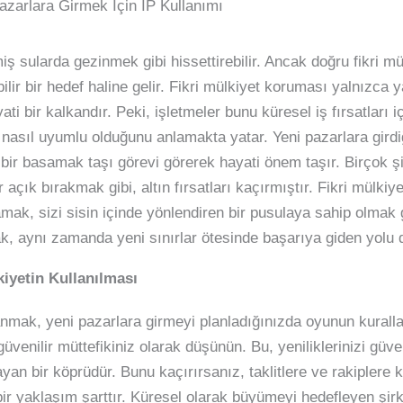
azarlara Girmek İçin IP Kullanımı
 sularda gezinmek gibi hissettirebilir. Ancak doğru fikri mülk
lir bir hedef haline gelir. Fikri mülkiyet koruması yalnızca ya
ti bir kalkandır. Peki, işletmeler bunu küresel iş fırsatları i
e nasıl uyumlu olduğunu anlamakta yatar. Yeni pazarlara girdiğ
 basamak taşı görevi görerek hayati önem taşır. Birçok şirk
 açık bırakmak gibi, altın fırsatları kaçırmıştır. Fikri mülkiy
mak, sizi sisin içinde yönlendiren bir pusulaya sahip olmak 
k, aynı zamanda yeni sınırlar ötesinde başarıya giden yolu 
kiyetin Kullanılması
anmak, yeni pazarlara girmeyi planladığınızda oyunun kuralları
üvenilir müttefikiniz olarak düşünün. Bu, yeniliklerinizi güve
ayan bir köprüdür. Bunu kaçırırsanız, taklitlere ve rakiplere ka
bir yaklaşım şarttır. Küresel olarak büyümeyi hedefleyen şirke