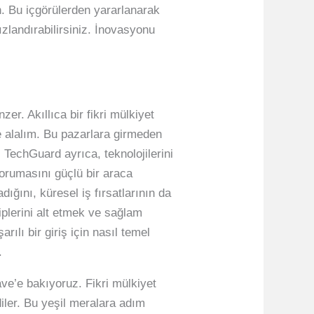
n. Bu içgörülerden yararlanarak
ızlandırabilirsiniz. İnovasyonu
er. Akıllıca bir fikri mülkiyet
le alalım. Bu pazarlara girmeden
. TechGuard ayrıca, teknolojilerini
korumasını güçlü bir araca
ığını, küresel iş fırsatlarının da
iplerini alt etmek ve sağlam
rılı bir giriş için nasıl temel
.
ve’e bakıyoruz. Fikri mülkiyet
diler. Bu yeşil meralara adım