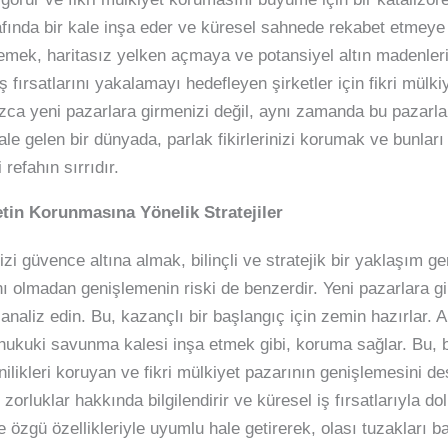
rafında bir kale inşa eder ve küresel sahnede rekabet etmeye 
mek, haritasız yelken açmaya ve potansiyel altın madenleri
fırsatlarını yakalamayı hedefleyen şirketler için fikri mülki
zca yeni pazarlara girmenizi değil, aynı zamanda bu pazarlar
ale gelen bir dünyada, parlak fikirlerinizi korumak ve bunları 
refahın sırrıdır.
etin Korunmasına Yönelik Stratejiler
zi güvence altına almak, bilinçli ve stratejik bir yaklaşım ger
ı olmadan genişlemenin riski de benzerdir. Yeni pazarlara gi
analiz edin. Bu, kazançlı bir başlangıç için zemin hazırlar. A
bir hukuki savunma kalesi inşa etmek gibi, koruma sağlar. Bu
ilikleri koruyan ve fikri mülkiyet pazarının genişlemesini des
i zorluklar hakkında bilgilendirir ve küresel iş fırsatlarıyla do
ne özgü özellikleriyle uyumlu hale getirerek, olası tuzakları