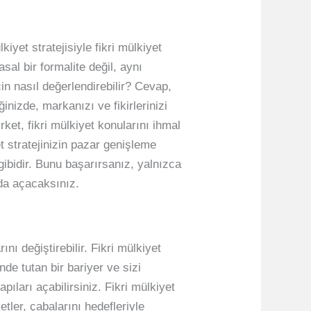
iyet stratejisiyle fikri mülkiyet
sal bir formalite değil, aynı
çin nasıl değerlendirebilir? Cevap,
inizde, markanızı ve fikirlerinizi
et, fikri mülkiyet konularını ihmal
et stratejinizin pazar genişleme
gibidir. Bunu başarırsanız, yalnızca
da açacaksınız.
nı değiştirebilir. Fikri mülkiyet
nde tutan bir bariyer ve sizi
pıları açabilirsiniz. Fikri mülkiyet
tler, çabalarını hedefleriyle