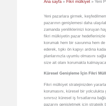
Ana sayfa
Fikri mülkiyet
Yeni P
Yeni pazarlara girmek, keşfedilmemiş
pazarının genişlemesi daha ulaşılabi
zamanda yeniliklerinizi koruyan haya
fikri mülkiyetin pazar hedeflerinizl
korumak hem bir savunma hem de bir
ederek, tıpkı ön kapıyı ardına kadar
planlarınızla uyumlu olmasını sağla
size ait olanı korumakla kalmayaca
Küresel Genişleme İçin Fikri Mül
Fikri mülkiyet stratejinizden yararl
korumasını, küresel bir yolculukta g
sınırsız küresel iş fırsatlarına bağl
pazarını genişletmek için stratejik 