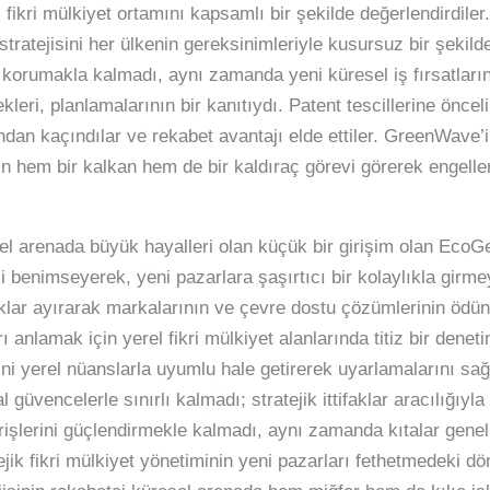
fikri mülkiyet ortamını kapsamlı bir şekilde değerlendirdiler
tratejisini her ülkenin gereksinimleriyle kusursuz bir şekilde
 korumakla kalmadı, aynı zamanda yeni küresel iş fırsatların
ri, planlamalarının bir kanıtıydı. Patent tescillerine öncelik
rından kaçındılar ve rekabet avantajı elde ettiler. GreenWave’i
n hem bir kalkan hem de bir kaldıraç görevi görerek engeller
sel arenada büyük hayalleri olan küçük bir girişim olan EcoG
isi benimseyerek, yeni pazarlara şaşırtıcı bir kolaylıkla girme
lar ayırarak markalarının ve çevre dostu çözümlerinin ödü
 anlamak için yerel fikri mülkiyet alanlarında titiz bir denet
lerini yerel nüanslarla uyumlu hale getirerek uyarlamalarını sa
 güvencelerle sınırlı kalmadı; stratejik ittifaklar aracılığıyla
rişlerini güçlendirmekle kalmadı, aynı zamanda kıtalar genelin
jik fikri mülkiyet yönetiminin yeni pazarları fethetmedeki d