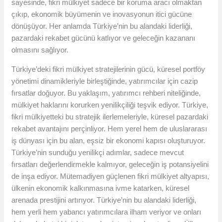
sayesinde, fikri mülkiyet sadece bir koruma aracı olmaktan
çıkıp, ekonomik büyümenin ve inovasyonun itici gücüne
dönüşüyor. Her anlamda Türkiye’nin bu alandaki liderliği,
pazardaki rekabet gücünü katlıyor ve geleceğin kazananı
olmasını sağlıyor.
Türkiye’deki fikri mülkiyet stratejilerinin gücü, küresel portföy
yönetimi dinamikleriyle birleştiğinde, yatırımcılar için cazip
fırsatlar doğuyor. Bu yaklaşım, yatırımcı rehberi niteliğinde,
mülkiyet haklarını korurken yenilikçiliği teşvik ediyor. Türkiye,
fikri mülkiyetteki bu stratejik ilerlemeleriyle, küresel pazardaki
rekabet avantajını perçinliyor. Hem yerel hem de uluslararası
iş dünyası için bu alan, eşsiz bir ekonomi kapısı oluşturuyor.
Türkiye’nin sunduğu yenilikçi adımlar, sadece mevcut
fırsatları değerlendirmekle kalmıyor, geleceğin iş potansiyelini
de inşa ediyor. Mütemadiyen güçlenen fikri mülkiyet altyapısı,
ülkenin ekonomik kalkınmasına ivme katarken, küresel
arenada prestijini artırıyor. Türkiye’nin bu alandaki liderliği,
hem yerli hem yabancı yatırımcılara ilham veriyor ve onları