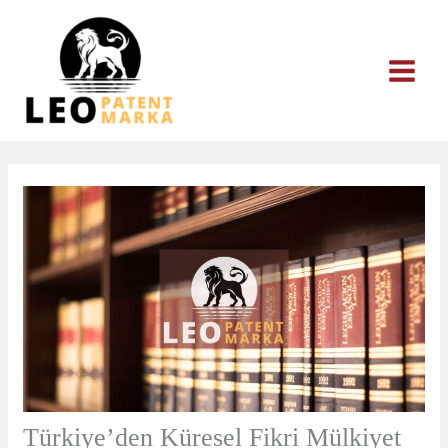
İçeriğe
atla
Türkiye’den Küresel Fikri Mülkiyet