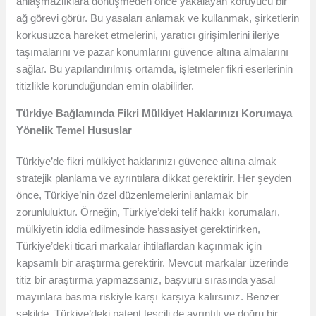
anlaşmazlıklara dönüşmeden önce yakalayan koruyucu bir
ağ görevi görür. Bu yasaları anlamak ve kullanmak, şirketlerin
korkusuzca hareket etmelerini, yaratıcı girişimlerini ileriye
taşımalarını ve pazar konumlarını güvence altına almalarını
sağlar. Bu yapılandırılmış ortamda, işletmeler fikri eserlerinin
titizlikle korunduğundan emin olabilirler.
Türkiye Bağlamında Fikri Mülkiyet Haklarınızı Korumaya
Yönelik Temel Hususlar
Türkiye’de fikri mülkiyet haklarınızı güvence altına almak
stratejik planlama ve ayrıntılara dikkat gerektirir. Her şeyden
önce, Türkiye’nin özel düzenlemelerini anlamak bir
zorunluluktur. Örneğin, Türkiye’deki telif hakkı korumaları,
mülkiyetin iddia edilmesinde hassasiyet gerektirirken,
Türkiye’deki ticari markalar ihtilaflardan kaçınmak için
kapsamlı bir araştırma gerektirir. Mevcut markalar üzerinde
titiz bir araştırma yapmazsanız, başvuru sırasında yasal
mayınlara basma riskiyle karşı karşıya kalırsınız. Benzer
şekilde, Türkiye’deki patent tescili de ayrıntılı ve doğru bir