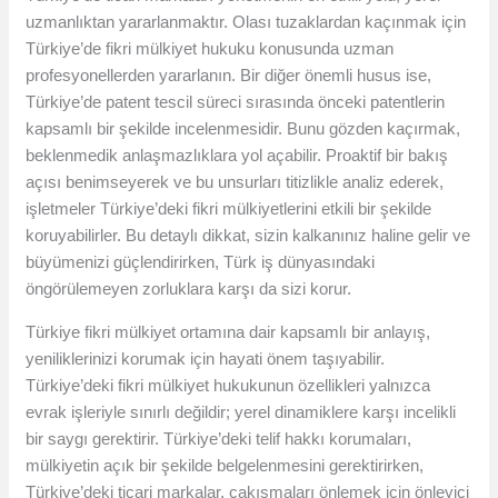
uzmanlıktan yararlanmaktır. Olası tuzaklardan kaçınmak için
Türkiye’de fikri mülkiyet hukuku konusunda uzman
profesyonellerden yararlanın. Bir diğer önemli husus ise,
Türkiye’de patent tescil süreci sırasında önceki patentlerin
kapsamlı bir şekilde incelenmesidir. Bunu gözden kaçırmak,
beklenmedik anlaşmazlıklara yol açabilir. Proaktif bir bakış
açısı benimseyerek ve bu unsurları titizlikle analiz ederek,
işletmeler Türkiye’deki fikri mülkiyetlerini etkili bir şekilde
koruyabilirler. Bu detaylı dikkat, sizin kalkanınız haline gelir ve
büyümenizi güçlendirirken, Türk iş dünyasındaki
öngörülemeyen zorluklara karşı da sizi korur.
Türkiye fikri mülkiyet ortamına dair kapsamlı bir anlayış,
yeniliklerinizi korumak için hayati önem taşıyabilir.
Türkiye’deki fikri mülkiyet hukukunun özellikleri yalnızca
evrak işleriyle sınırlı değildir; yerel dinamiklere karşı incelikli
bir saygı gerektirir. Türkiye’deki telif hakkı korumaları,
mülkiyetin açık bir şekilde belgelenmesini gerektirirken,
Türkiye’deki ticari markalar, çakışmaları önlemek için önleyici