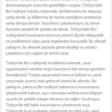
dokümantasyon sürecinin gerekliliğini vurgular. Türkiye’deki
fikri mülkiyet hukuku ortamında, derinlemesine bir anlayışa
sahip olmak, iyi kilitlenmiş bir hazine sandığının anahtarına
sahip olmaya benzer. Hazırlıksız yakalanmayın; bu temel
hususları proaktif bir şekilde ele almak, Türkiye’deki fikri
mülkiyetinizi korumanın sonucunu önemli ölçüde etkileyebilir
ve yeniliklerinizi olası yasal engellerden koruyabilir. Bu dikkatli
yaklaşım, bu dinamik pazarda gönül rahatlığı ve yaratıcı
çabalarınız için sağlam bir temel sunar.
Türkiye’de fikri mülkiyetin inceliklerini anlamak, yerel
uygulamaların kendine özgü nüanslarını fark etmeyi gerektirir.
Stratejilerinizi Türkiye pazarındaki mevcut kültürel ve yasal
çerçeveyle uyumlu hale getirmek önemli bir adımdır. Bu
yaklaşım, yalnızca fikri mülkiyet haklarınızın korunmasını
iyileştirmekle kalmaz, aynı zamanda varlıklarınızın bölgeye
uyumlu bir şekilde entegre olmasını da sağlar. Unutmayın,
Türkiye’de telif hakkı korumalarını yönetmenin veya
Türkiye’de ticari markaları yönetmenin en etkili yolu, yerel