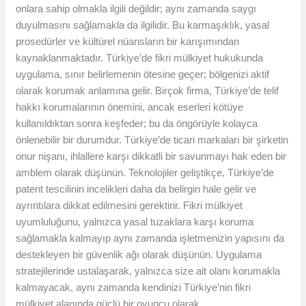
onlara sahip olmakla ilgili değildir; aynı zamanda saygı
duyulmasını sağlamakla da ilgilidir. Bu karmaşıklık, yasal
prosedürler ve kültürel nüansların bir karışımından
kaynaklanmaktadır. Türkiye’de fikri mülkiyet hukukunda
uygulama, sınır belirlemenin ötesine geçer; bölgenizi aktif
olarak korumak anlamına gelir. Birçok firma, Türkiye’de telif
hakkı korumalarının önemini, ancak eserleri kötüye
kullanıldıktan sonra keşfeder; bu da öngörüyle kolayca
önlenebilir bir durumdur. Türkiye’de ticari markaları bir şirketin
onur nişanı, ihlallere karşı dikkatli bir savunmayı hak eden bir
amblem olarak düşünün. Teknolojiler geliştikçe, Türkiye’de
patent tescilinin incelikleri daha da belirgin hale gelir ve
ayrıntılara dikkat edilmesini gerektirir. Fikri mülkiyet
uyumluluğunu, yalnızca yasal tuzaklara karşı koruma
sağlamakla kalmayıp aynı zamanda işletmenizin yapısını da
destekleyen bir güvenlik ağı olarak düşünün. Uygulama
stratejilerinde ustalaşarak, yalnızca size ait olanı korumakla
kalmayacak, aynı zamanda kendinizi Türkiye’nin fikri
mülkiyet alanında güçlü bir oyuncu olarak