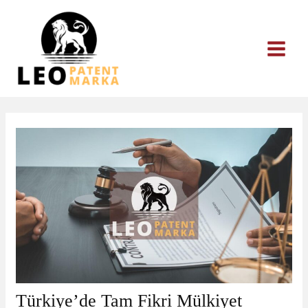
İçeriğe
atla
Türkiye’de Tam Fikri Mülkiyet