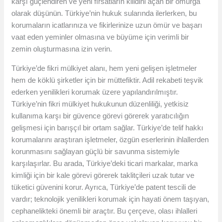
karşı güçlendiren ve yeni fırsatların kilidini açan bir omurga
olarak düşünün. Türkiye’nin hukuk sularında ilerlerken, bu
korumaların icatlarınıza ve fikirlerinize uzun ömür ve başarı
vaat eden yeminler olmasına ve büyüme için verimli bir
zemin oluşturmasına izin verin.
Türkiye’de fikri mülkiyet alanı, hem yeni gelişen işletmeler
hem de köklü şirketler için bir müttefiktir. Adil rekabeti teşvik
ederken yenilikleri korumak üzere yapılandırılmıştır.
Türkiye’nin fikri mülkiyet hukukunun düzenliliği, yetkisiz
kullanıma karşı bir güvence görevi görerek yaratıcılığın
gelişmesi için barışçıl bir ortam sağlar. Türkiye’de telif hakkı
korumalarını araştıran işletmeler, özgün eserlerinin ihlallerden
korunmasını sağlayan güçlü bir savunma sistemiyle
karşılaşırlar. Bu arada, Türkiye’deki ticari markalar, marka
kimliği için bir kale görevi görerek taklitçileri uzak tutar ve
tüketici güvenini korur. Ayrıca, Türkiye’de patent tescili de
vardır; teknolojik yenilikleri korumak için hayati önem taşıyan,
cephanelikteki önemli bir araçtır. Bu çerçeve, olası ihlalleri