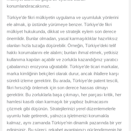
konumlandıracaksınız.
Türkiye’de fikri mülkiyetin uygulama ve uyumluluk yönlerini
ele almak, ip üstünde yürümeye benzer. Türkiye’de fikri
mülkiyet hukukunda, dikkat ve stratejik eylem son derece
önemlidir. Bunlar olmadan, yasal karmaşıklıklar hazırlıksız
olanları hızla tuzağa düşürebilir. Örneğin, Türkiye’deki telif
hakkı korumalarını ele alalım; bunları ihmal etmek, yetkisiz
kullanıma kapıları açabilir ve zorlukla kazandığınız yaratıcı
çabalarınızı erozyona uğratabilir. Türkiye’de ticari markalar,
marka kimliğinin bekçileri olarak durur, ancak ihlallere karşı
sürekli izleme gerektirir. Bu arada, Türkiye’de patent tescili,
fikri hırsızlığı önlemek için son derece hassas olmayı
gerektirir. Bu zorluklarla başa çıkmayı, her parçası kritik, her
hamlesi kasıtlı olan karmaşık bir yapboz bulmacasını
çözmek gibi düşünün. Stratejilerinizi yerel düzenlemelerle
uyumlu hale getirerek, yalnızca işletmenizi korumakla
kalmaz, aynı zamanda Türkiye’nin dinamik pazarında bir yer
edinirsiniz. Bu süreci, rekabet avantajınızı güçlendirmenin bir