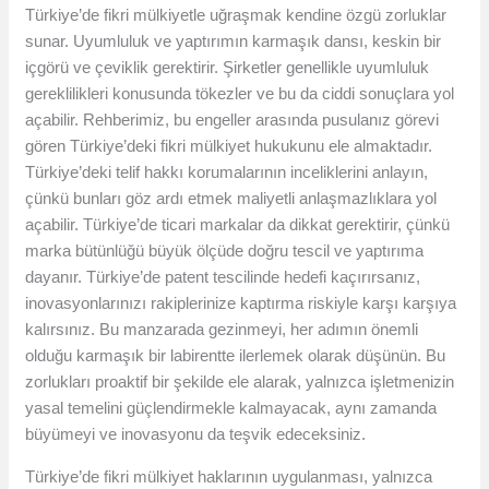
Türkiye’de fikri mülkiyetle uğraşmak kendine özgü zorluklar
sunar. Uyumluluk ve yaptırımın karmaşık dansı, keskin bir
içgörü ve çeviklik gerektirir. Şirketler genellikle uyumluluk
gereklilikleri konusunda tökezler ve bu da ciddi sonuçlara yol
açabilir. Rehberimiz, bu engeller arasında pusulanız görevi
gören Türkiye’deki fikri mülkiyet hukukunu ele almaktadır.
Türkiye’deki telif hakkı korumalarının inceliklerini anlayın,
çünkü bunları göz ardı etmek maliyetli anlaşmazlıklara yol
açabilir. Türkiye’de ticari markalar da dikkat gerektirir, çünkü
marka bütünlüğü büyük ölçüde doğru tescil ve yaptırıma
dayanır. Türkiye’de patent tescilinde hedefi kaçırırsanız,
inovasyonlarınızı rakiplerinize kaptırma riskiyle karşı karşıya
kalırsınız. Bu manzarada gezinmeyi, her adımın önemli
olduğu karmaşık bir labirentte ilerlemek olarak düşünün. Bu
zorlukları proaktif bir şekilde ele alarak, yalnızca işletmenizin
yasal temelini güçlendirmekle kalmayacak, aynı zamanda
büyümeyi ve inovasyonu da teşvik edeceksiniz.
Türkiye’de fikri mülkiyet haklarının uygulanması, yalnızca