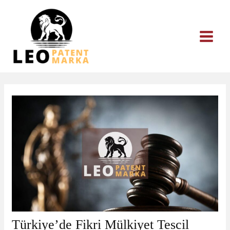
İçeriğe
atla
Türkiye’de Fikri Mülkiyet Tescil