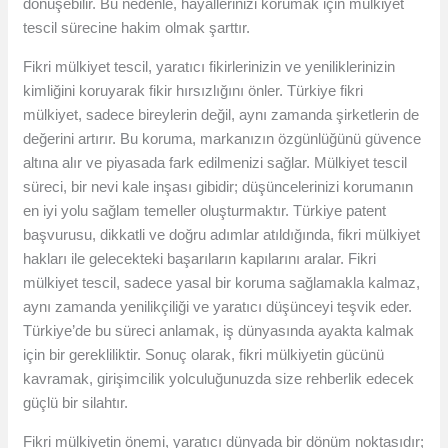
dönüşebilir. Bu nedenle, hayallerinizi korumak için mülkiyet
tescil sürecine hakim olmak şarttır.
Fikri mülkiyet tescil, yaratıcı fikirlerinizin ve yeniliklerinizin
kimliğini koruyarak fikir hırsızlığını önler. Türkiye fikri
mülkiyet, sadece bireylerin değil, aynı zamanda şirketlerin de
değerini artırır. Bu koruma, markanızın özgünlüğünü güvence
altına alır ve piyasada fark edilmenizi sağlar. Mülkiyet tescil
süreci, bir nevi kale inşası gibidir; düşüncelerinizi korumanın
en iyi yolu sağlam temeller oluşturmaktır. Türkiye patent
başvurusu, dikkatli ve doğru adımlar atıldığında, fikri mülkiyet
hakları ile gelecekteki başarıların kapılarını aralar. Fikri
mülkiyet tescil, sadece yasal bir koruma sağlamakla kalmaz,
aynı zamanda yenilikçiliği ve yaratıcı düşünceyi teşvik eder.
Türkiye’de bu süreci anlamak, iş dünyasında ayakta kalmak
için bir gerekliliktir. Sonuç olarak, fikri mülkiyetin gücünü
kavramak, girişimcilik yolculuğunuzda size rehberlik edecek
güçlü bir silahtır.
Fikri mülkiyetin önemi, yaratıcı dünyada bir dönüm noktasıdır;