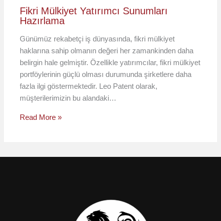
Fikri Mülkiyet Yatırımcı Sunumları
Hazırlama
Günümüz rekabetçi iş dünyasında, fikri mülkiyet
haklarına sahip olmanın değeri her zamankinden daha
belirgin hale gelmiştir. Özellikle yatırımcılar, fikri mülkiyet
portföylerinin güçlü olması durumunda şirketlere daha
fazla ilgi göstermektedir. Leo Patent olarak,
müşterilerimizin bu alandaki…
Read More »