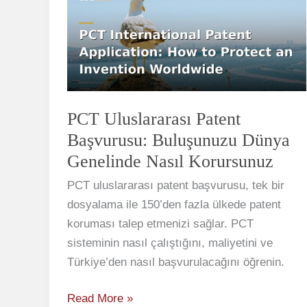
Patent
Başvurusu:
Buluşunuzu
Dünya
Genelinde
Nasıl
PCT Uluslararası Patent
Korursunuz
Başvurusu: Buluşunuzu Dünya
Genelinde Nasıl Korursunuz
PCT uluslararası patent başvurusu, tek bir
dosyalama ile 150’den fazla ülkede patent
koruması talep etmenizi sağlar. PCT
sisteminin nasıl çalıştığını, maliyetini ve
Türkiye’den nasıl başvurulacağını öğrenin.
Read More »