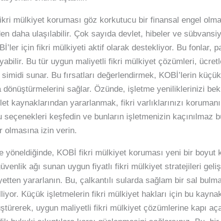
ikri mülkiyet koruması göz korkutucu bir finansal engel olmak
en daha ulaşılabilir. Çok sayıda devlet, hibeler ve sübvansiy
Bİ’ler için fikri mülkiyeti aktif olarak destekliyor. Bu fonlar
abilir. Bu tür uygun maliyetli fikri mülkiyet çözümleri, ücret
simidi sunar. Bu fırsatları değerlendirmek, KOBİ’lerin küçük 
la dönüştürmelerini sağlar. Özünde, işletme yeniliklerinizi 
let kaynaklarından yararlanmak, fikri varlıklarınızı koruman
 seçenekleri keşfedin ve bunların işletmenizin kaçınılmaz 
 olmasına izin verin.
re yöneldiğinde, KOBİ fikri mülkiyet koruması yeni bir boyut
üvenlik ağı sunan uygun fiyatlı fikri mülkiyet stratejileri geliş
iyetten yararlanın. Bu, çalkantılı sularda sağlam bir sal bulma
iyor. Küçük işletmelerin fikri mülkiyet hakları için bu kayna
üştürerek, uygun maliyetli fikri mülkiyet çözümlerine kapı aça