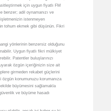
asitleştirmek için uygun fiyatlı FM
eye benzer; adil oynamanızı ve
e işletmenizin istenmeyen
gün tohum ekmek gibi düşünün. Fikri
hangi yönlerinin benzersiz olduğunu
bilir. Uygun fiyatlı fikri mülkiyet
ebilir. Patentler buluşlarınızı
uyarak özgün içeriğinizin size ait
eplere girmeden rekabet güçlerini
rdaki özgün konumunuzu korumanıza
ir şekilde büyümesini sağlamakla
in güvenlik ve büyüme hasadı
cu olabilir, ancak iyi haber şu ki