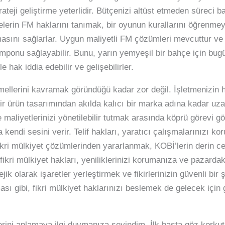
rateji geliştirme yeterlidir. Bütçenizi altüst etmeden süreci b
melerin FM haklarını tanımak, bir oyunun kurallarını öğrenm
nmasını sağlarlar. Uygun maliyetli FM çözümleri mevcuttur v
tamponu sağlayabilir. Bunu, yarın yemyeşil bir bahçe için bu
 hak iddia edebilir ve gelişebilirler.
mellerini kavramak göründüğü kadar zor değil. İşletmenizin 
bir ürün tasarımından akılda kalıcı bir marka adına kadar uzana
e maliyetlerinizi yönetilebilir tutmak arasında köprü görevi gör
kendi sesini verir. Telif hakları, yaratıcı çalışmalarınızı kor
ikri mülkiyet çözümlerinden yararlanmak, KOBİ’lerin derin c
e fikri mülkiyet hakları, yeniliklerinizi korumanıza ve paza
ejik olarak işaretler yerleştirmek ve fikirlerinizin güvenli b
bakması gibi, fikri mülkiyet haklarınızı beslemek de gelecek iç
lerini anlamaya ilgi duymanıza sevindim. İlk başta göz korkutu