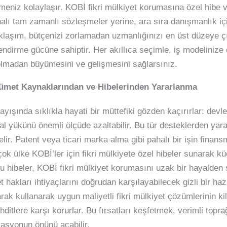
rmeniz kolaylaşır. KOBİ fikri mülkiyet korumasına özel hibe
halı tam zamanlı sözleşmeler yerine, ara sıra danışmanlık için
aşım, bütçenizi zorlamadan uzmanlığınızı en üst düzeye çık
endirme gücüne sahiptir. Her akıllıca seçimle, iş modelinize 
k olmadan büyümesini ve gelişmesini sağlarsınız.
kümet Kaynaklarından ve Hibelerinden Yararlanma
ayışında sıklıkla hayati bir müttefiki gözden kaçırırlar: devle
 yükünü önemli ölçüde azaltabilir. Bu tür desteklerden yararl
lir. Patent veya ticari marka alma gibi pahalı bir işin finan
ok ülke KOBİ’ler için fikri mülkiyete özel hibeler sunarak k
u hibeler, KOBİ fikri mülkiyet korumasını uzak bir hayalden 
et hakları ihtiyaçlarını doğrudan karşılayabilecek gizli bir h
arak kullanarak uygun maliyetli fikri mülkiyet çözümlerinin kil
hditlere karşı korurlar. Bu fırsatları keşfetmek, verimli to
vasyonun önünü açabilir.