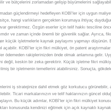
ilir ve bütçelerini zorlamadan gelişip büyümelerini sağlayabili
madan güçlendirmeyi hedefleyen KOBİ’ler için uygun maliyetl
çe, hangi varlıkların gerçekten korumaya ihtiyaç duyduğunu
ar gerektirmez. Özgün eserler için telif hakkı tesciline önce
mdır ve zaman içinde önemli bir güvenlik sağlar. Ayrıca, fik
ğer küçük işletmelerle kaynak paylaşımı yapmayı düşünün. Bu 
yol açabilir. KOBİ’ler için fikri mülkiyet, ön patent araştırmal
er ödemeden rakiplerinizden önde olmak anlamına gelir. Uygun
ni değil, keskin bir zeka gerektirir. Küçük işletme fikri mülki
lmiş bir işletmenin temellerini atabilirsiniz. Sonuçta, gökdel
lerini iş stratejinize dahil etmek göz korkutucu görünebilir,
lebilir. Ticari markalarınızın ve telif haklarınızın güncel o
le başlayın. Bu küçük adımlar, KOBİ’ler için fikri mülkiyet konu
hakları konusunda kendinizi eğitmek için açık kaynaklı kayna