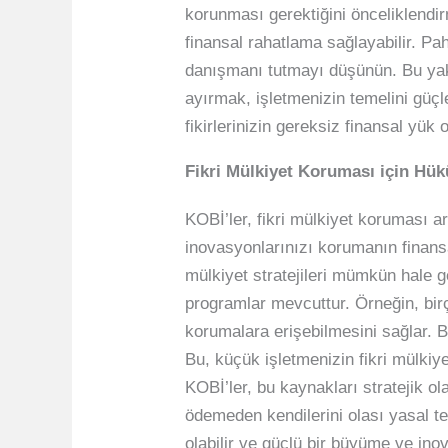
korunması gerektiğini önceliklendi
finansal rahatlama sağlayabilir. Pa
danışmanı tutmayı düşünün. Bu yakl
ayırmak, işletmenizin temelini güçl
fikirlerinizin gereksiz finansal yü
Fikri Mülkiyet Koruması için Hü
KOBİ’ler, fikri mülkiyet koruması ar
inovasyonlarınızı korumanın finansal
mülkiyet stratejileri mümkün hale ge
programlar mevcuttur. Örneğin, birç
korumalara erişebilmesini sağlar. B
Bu, küçük işletmenizin fikri mülkiy
KOBİ’ler, bu kaynakları stratejik ol
ödemeden kendilerini olası yasal te
olabilir ve güçlü bir büyüme ve ino