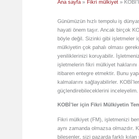
Ana sayfa
Fikri mülkiyet
KOBİ’l
Günümüzün hızlı tempolu iş dünyasın
hayati önem taşır. Ancak birçok KO
böyle değil. Sizinki gibi işletmeler i
mülkiyetin çok pahalı olması gerek
yeniliklerinizi koruyabilir. İşletm
işletmelerin fikri mülkiyet hakların
itibaren entegre etmektir. Bunu ya
kalmalarını sağlayabilirler. KOBİ’ler
güçlendirebileceklerini inceleyelim
KOBİ’ler için Fikri Mülkiyetin Te
Fikri mülkiyet (FM), işletmenizi ben
aynı zamanda olmazsa olmazdır. KOBİ’l
bileşenler, sizi pazarda farklı kıla