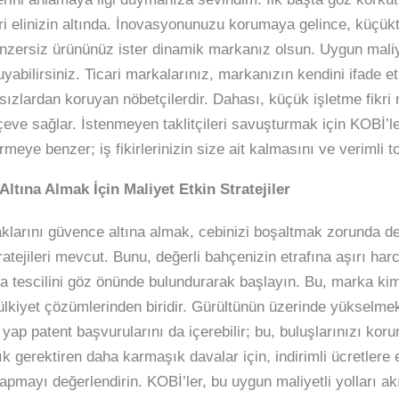
ileri elinizin altında. İnovasyonunuzu korumaya gelince, küçü
enzersiz ürününüz ister dinamik markanız olsun. Uygun maliye
yabilirsiniz. Ticari markalarınız, markanızın kendini ifade e
 hırsızlardan koruyan nöbetçilerdir. Dahası, küçük işletme fikri
rçeve sağlar. İstenmeyen taklitçileri savuşturmak için KOBİ’ler
rmeye benzer; iş fikirlerinizin size ait kalmasını ve verimli 
Altına Almak İçin Maliyet Etkin Stratejiler
aklarını güvence altına almak, cebinizi boşaltmak zorunda değ
 stratejileri mevcut. Bunu, değerli bahçenizin etrafına aşırı 
ka tescilini göz önünde bulundurarak başlayın. Bu, marka kim
lkiyet çözümlerinden biridir. Gürültünün üzerinde yükselmek, i
ap patent başvurularını da içerebilir; bu, buluşlarınızı kor
k gerektiren daha karmaşık davalar için, indirimli ücretlere 
ği yapmayı değerlendirin. KOBİ’ler, bu uygun maliyetli yolları a