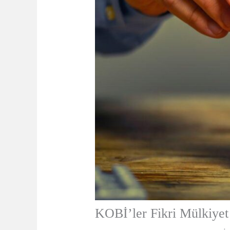
KOBİ’ler Fikri Mülkiyet