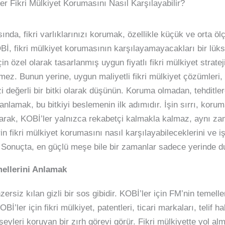
er Fikri Mülkiyet Korumasını Nasıl Karşılayabilir?
da, fikri varlıklarınızı korumak, özellikle küçük ve orta ölçe
Bİ, fikri mülkiyet korumasının karşılayamayacakları bir lü
çin özel olarak tasarlanmış uygun fiyatlı fikri mülkiyet strateji
mez. Bunun yerine, uygun maliyetli fikri mülkiyet çözümleri
enizi değerli bir bitki olarak düşünün. Koruma olmadan, tehdit
ı anlamak, bu bitkiyi beslemenin ilk adımıdır. İşin sırrı, kor
parak, KOBİ’ler yalnızca rekabetçi kalmakla kalmaz, aynı z
in fikri mülkiyet korumasını nasıl karşılayabileceklerini ve iş
. Sonuçta, en güçlü meşe bile bir zamanlar sadece yerinde d
mellerini Anlamak
zersiz kılan gizli bir sos gibidir. KOBİ’ler için FM’nin temell
er için fikri mülkiyet, patentleri, ticari markaları, telif hak
n şeyleri koruyan bir zırh görevi görür. Fikri mülkiyette yol