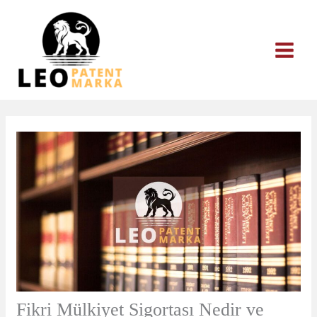
İçeriğe
atla
Fikri Mülkiyet Sigortası Nedir ve