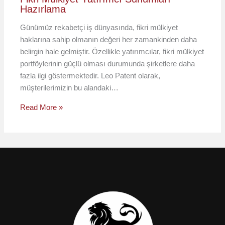
Hazırlama
Günümüz rekabetçi iş dünyasında, fikri mülkiyet
haklarına sahip olmanın değeri her zamankinden daha
belirgin hale gelmiştir. Özellikle yatırımcılar, fikri mülkiyet
portföylerinin güçlü olması durumunda şirketlere daha
fazla ilgi göstermektedir. Leo Patent olarak,
müşterilerimizin bu alandaki…
Read More »