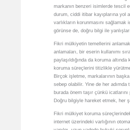
markanın benzeri isimlerde tescil 
durum, ciddi itibar kayıplarına yol 
varlıkların korunmasını sağlamak iç
görünse de, doğru bilgi ile yanlış
Fikri mülkiyetin temellerini anlamak
anlamaları, bir eserin kullanımı sır
paylaşıldığında da koruma altında ka
koruma süreçlerini titizlikle yürütm
Birçok işletme, markalarının başka 
sebep olabilir. Yine de her adımda t
burada önem taşır çünkü icatlarını p
Doğru bilgiyle hareket etmek, her şey
Fikri mülkiyet koruma süreçlerindeki
internet üzerindeki varlığının otom
yanılgı, uzun vadede hukuki sorunla