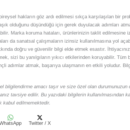
bireysel hakların göz ardı edilmesi sıkça karşılaşılan bir prob
aşık olduğunu düşündüğü için gerek duyulacak adımları atm
ilir. Marka koruma hataları, ürünlerinizin taklit edilmesine 
aları da sanatsal çalışmaların izinsiz kullanılmasına yol açabi
akkında doğru ve güvenilir bilgi elde etmek esastır. İhtiyac
mek, sizi bu yanılgıların yıkıcı etkilerinden koruyabilir. Tüm 
çli adımlar atmak, başarıya ulaşmanın en etkili yoludur. Bilg
el bilgilendirme amacı taşır ve size özel olan durumunuzun d
nız tavsiye edilir. Bu yazıdaki bilgilerin kullanılmasından 
 kabul edilmemektedir.
WhatsApp
Twitter / X