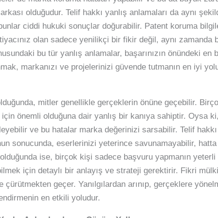
arkası olduğudur. Telif hakkı yanlış anlamaları da aynı şekil
nlar ciddi hukuki sonuçlar doğurabilir. Patent koruma bilgiler
htiyacınız olan sadece yenilikçi bir fikir değil, aynı zamanda 
nusundaki bu tür yanlış anlamalar, başarınızın önündeki en bü
ak, markanızı ve projelerinizi güvende tutmanın en iyi yolu
olduğunda, mitler genellikle gerçeklerin önüne geçebilir. Birç
 için önemli olduğuna dair yanlış bir kanıya sahiptir. Oysa 
ileyebilir ve bu hatalar marka değerinizi sarsabilir. Telif hak
unun sonucunda, eserlerinizi yeterince savunamayabilir, hatt
 olduğunda ise, birçok kişi sadece başvuru yapmanın yeterli
bilmek için detaylı bir anlayış ve strateji gerektirir. Fikri mül
rle çürütmekten geçer. Yanılgılardan arınıp, gerçeklere yön
lendirmenin en etkili yoludur.