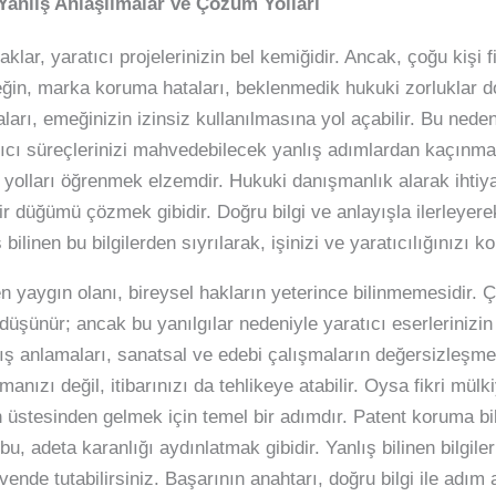
 Yanlış Anlaşılmalar ve Çözüm Yolları
klar, yaratıcı projelerinizin bel kemiğidir. Ancak, çoğu kişi 
neğin, marka koruma hataları, beklenmedik hukuki zorluklar 
aları, emeğinizin izinsiz kullanılmasına yol açabilir. Bu neden
tıcı süreçlerinizi mahvedebilecek yanlış adımlardan kaçınma
 yolları öğrenmek elzemdir. Hukuki danışmanlık alarak ihtiy
 bir düğümü çözmek gibidir. Doğru bilgi ve anlayışla ilerleyer
bilinen bu bilgilerden sıyrılarak, işinizi ve yaratıcılığınızı ko
n yaygın olanı, bireysel hakların yeterince bilinmemesidir. Çoğ
üşünür; ancak bu yanılgılar nedeniyle yaratıcı eserlerinizin
nlış anlamaları, sanatsal ve edebi çalışmaların değersizleşme
anızı değil, itibarınızı da tehlikeye atabilir. Oysa fikri mülk
 üstesinden gelmek için temel bir adımdır. Patent koruma bilg
bu, adeta karanlığı aydınlatmak gibidir. Yanlış bilinen bilgile
güvende tutabilirsiniz. Başarının anahtarı, doğru bilgi ile adı