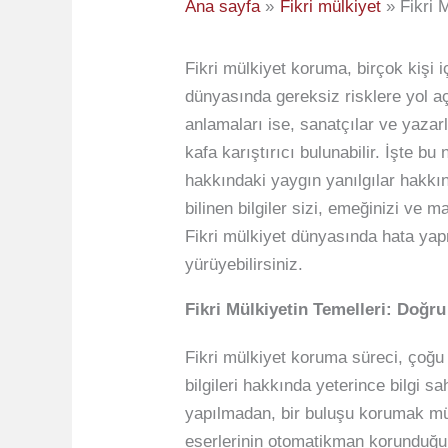
Ana sayfa
Fikri mülkiyet
Fikri 
Fikri mülkiyet koruma, birçok kişi içi
dünyasında gereksiz risklere yol aça
anlamaları ise, sanatçılar ve yazarl
kafa karıştırıcı bulunabilir. İşte 
hakkındaki yaygın yanılgılar hakkınd
bilinen bilgiler sizi, emeğinizi ve
Fikri mülkiyet dünyasında hata yapm
yürüyebilirsiniz.
Fikri Mülkiyetin Temelleri: Doğru
Fikri mülkiyet koruma süreci, çoğu k
bilgileri hakkında yeterince bilgi 
yapılmadan, bir buluşu korumak müm
eserlerinin otomatikman korunduğunu