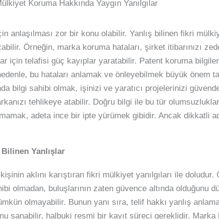
Mülkiyet Koruma Hakkında Yaygın Yanılgılar
n anlaşılması zor bir konu olabilir. Yanlış bilinen fikri mülkiy
bilir. Örneğin, marka koruma hataları, şirket itibarınızı zedel
ar için telafisi güç kayıplar yaratabilir. Patent koruma bilgi
bu nedenle, bu hataları anlamak ve önleyebilmek büyük önem t
a bilgi sahibi olmak, işinizi ve yaratıcı projelerinizi güvend
 markanızı tehlikeye atabilir. Doğru bilgi ile bu tür olumsuzl
amak, adeta ince bir ipte yürümek gibidir. Ancak dikkatli ad
 Bilinen Yanlışlar
işinin aklını karıştıran fikri mülkiyet yanılgıları ile doludur
sahibi olmadan, buluşlarının zaten güvence altında olduğunu d
kün olmayabilir. Bunun yanı sıra, telif hakkı yanlış anlama
 sanabilir, halbuki resmi bir kayıt süreci gereklidir. Marka k