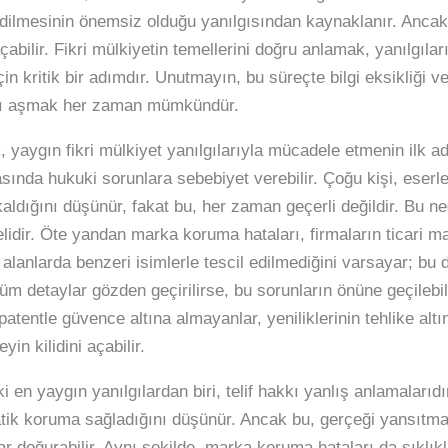
edilmesinin önemsiz olduğu yanılgısından kaynaklanır. Ancak
açabilir. Fikri mülkiyetin temellerini doğru anlamak, yanılgıl
in kritik bir adımdır. Unutmayın, bu süreçte bilgi eksikliği 
ları aşmak her zaman mümkündür.
, yaygın fikri mülkiyet yanılgılarıyla mücadele etmenin ilk adı
asında hukuki sorunlara sebebiyet verebilir. Çoğu kişi, eserler
ldığını düşünür, fakat bu, her zaman geçerli değildir. Bu ned
elidir. Öte yandan marka koruma hataları, firmaların ticari ma
alanlarda benzeri isimlerle tescil edilmediğini varsayar; bu d
üm detaylar gözden geçirilirse, bu sorunların önüne geçilebili
atentle güvence altına almayanlar, yeniliklerinin tehlike alt
in kilidini açabilir.
 en yaygın yanılgılardan biri, telif hakkı yanlış anlamalarıdır
atik koruma sağladığını düşünür. Ancak bu, gerçeği yansıtmaz
r doğurabilir. Aynı şekilde, marka koruma hataları da sıklıkl