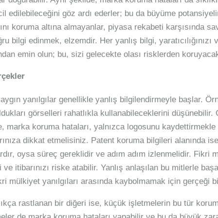
cil edilebileceğini göz ardı ederler; bu da büyüme potansiyelin
larını koruma altına almayanlar, piyasa rekabeti karşısında s
ru bilgi edinmek, elzemdir. Her yanlış bilgi, yaratıcılığınızı ve
dan emin olun; bu, sizi gelecekte olası risklerden koruyacak
rçekler
aygın yanılgılar genellikle yanlış bilgilendirmeyle başlar. Örn
dukları görselleri rahatlıkla kullanabileceklerini düşünebilir
e, marka koruma hataları, yalnızca logosunu kaydettirmekle s
nıza dikkat etmelisiniz. Patent koruma bilgileri alanında ise 
rdır, oysa süreç gereklidir ve adım adım izlenmelidir. Fikr
i ve itibarınızı riske atabilir. Yanlış anlaşılan bu mitlerle b
ri mülkiyet yanılgıları arasında kaybolmamak için gerçeği b
sıkça rastlanan bir diğeri ise, küçük işletmelerin bu tür koru
meler de marka koruma hataları yapabilir ve bu da büyük zara