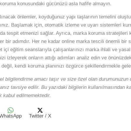
 koruma konusundaki gücünüzü asla hafife almayın.
alınacak önlemler, koyduğunuz yapı taşlarının temelini oluştu
lısınız. Başlamak için, otomatik izleme ve uyarı sistemleri kur
nında tespit etmenizi sağlar. Ayrıca, marka koruma stratejiler
ğer bir adımdır. Her ne kadar online marka tescili önemli bir 
 içi eğitim seanslarıyla çalışanlarınızı marka ihlali ve yasa
nizi izleyerek onların attığı adımları analiz edin ve önünüzde
 değil, kendi koruma planınızı özgürce şekillendirmekle gele
el bilgilendirme amacı taşır ve size özel olan durumunuzun d
nız tavsiye edilir. Bu yazıdaki bilgilerin kullanılmasından 
 kabul edilmemektedir.
WhatsApp
Twitter / X