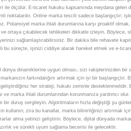
leri ile ölçülür. E-ticaret hukuku kapsamında meydana gelen d
i noktalardır. Online marka tescili sadece başlangıçtır; iş
ız. Potansiyel marka ihlali durumlarına karşı proaktif olmak, i
 ve ortaya çıkabilecek tehlikeleri dikkatle izleyin. Böylece, s
 yerinizi sağlamlaştırabilirsiniz. Bir dakika bile rehavete kap
ili bu süreçte, işinizi ciddiye alarak hareket etmek ve e-tica
al dünya dinamiklerine uygun olması, sizi rakiplerinizden bir
markanızın farkındalığını artırmak için iyi bir başlangıçtır. 
eliştirdiğiniz her strateji, hukuki zeminle desteklenmelidir.
r ve marka ihlali durumlarından korunmanıza yardımcı olur. Y
 bir duruş sergileyin. Algoritmaların hızla değiştiği şu günlerd
 kullanın; zira bu kanallar, marka bilinirliğinizi artırmak içi
rarlar alma yetinizi geliştirin. Böylece, dijital dünyada marka
hazırlık ve sürekli uyum sağlama becerisi ile gelecektir.