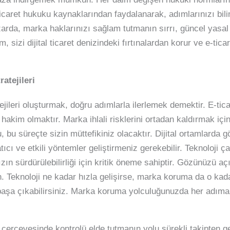
ticaret hukuku kaynaklarından faydalanarak, adımlarınızı bil
zarda, marka haklarınızı sağlam tutmanın sırrı, güncel yasal b
, sizi dijital ticaret denizindeki fırtınalardan korur ve e-tica
atejileri
jileri oluşturmak, doğru adımlarla ilerlemek demektir. E-tic
 hakim olmaktır. Marka ihlali risklerini ortadan kaldırmak iç
, bu süreçte sizin müttefikiniz olacaktır. Dijital ortamlarda
tıcı ve etkili yöntemler geliştirmeniz gerekebilir. Teknoloji 
ın sürdürülebilirliği için kritik öneme sahiptir. Gözünüzü 
ın. Teknoloji ne kadar hızla gelişirse, marka koruma da o kada
e başa çıkabilirsiniz. Marka koruma yolculuğunuzda her adıma
çerçevesinde kontrolü elde tutmanın yolu sürekli takipten ge