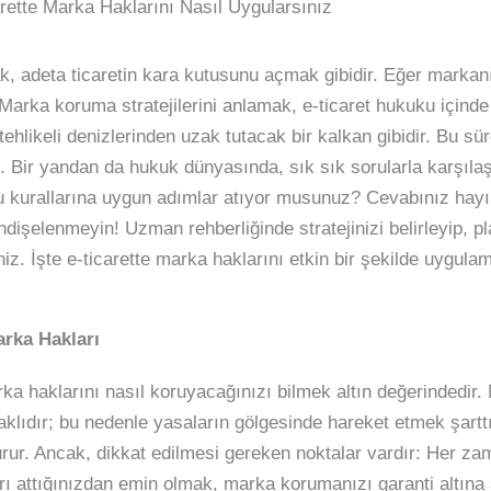
rette Marka Haklarını Nasıl Uygularsınız
k, adeta ticaretin kara kutusunu açmak gibidir. Eğer marka
 Marka koruma stratejilerini anlamak, e-ticaret hukuku içinde
 tehlikeli denizlerinden uzak tutacak bir kalkan gibidir. Bu sü
ız. Bir yandan da hukuk dünyasında, sık sık sorularla karşılaş
 kurallarına uygun adımlar atıyor musunuz? Cevabınız hayır
dişelenmeyin! Uzman rehberliğinde stratejinizi belirleyip, pl
niz. İşte e-ticarette marka haklarını etkin bir şekilde uygulam
arka Hakları
ka haklarını nasıl koruyacağınızı bilmek altın değerindedir. M
saklıdır; bu nedenle yasaların gölgesinde hareket etmek şarttı
turur. Ancak, dikkat edilmesi gereken noktalar vardır: Her za
arı attığınızdan emin olmak, marka korumanızı garanti altına 