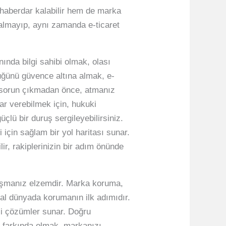
n haberdar kalabilir hem de marka
kalmayıp, aynı zamanda e-ticaret
ında bilgi sahibi olmak, olası
lüğünü güvence altına almak, e-
ki sorun çıkmadan önce, atmanız
lar verebilmek için, hukuki
çlü bir duruş sergileyebilirsiniz.
 için sağlam bir yol haritası sunar.
lir, rakiplerinizin bir adım önünde
laşmanız elzemdir. Marka koruma,
ital dünyada korumanın ilk adımıdır.
ili çözümler sunar. Doğru
n farkında olmak, markanızı