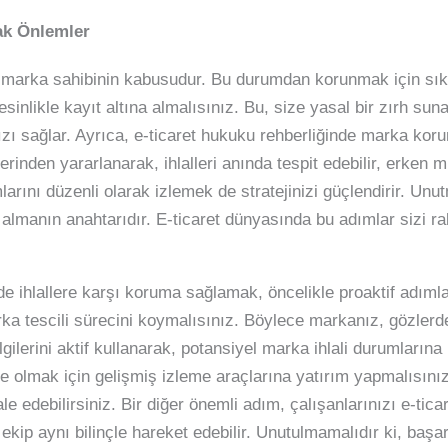
cak Önlemler
bir marka sahibinin kabusudur. Bu durumdan korunmak için sıkı
esinlikle kayıt altına almalısınız. Bu, size yasal bir zırh su
ı sağlar. Ayrıca, e-ticaret hukuku rehberliğinde marka koruma
rinden yararlanarak, ihlalleri anında tespit edebilir, erken m
mlarını düzenli olarak izlemek de stratejinizi güçlendirir. Unut
almanın anahtarıdır. E-ticaret dünyasında bu adımlar sizi ra
de ihlallere karşı koruma sağlamak, öncelikle proaktif adıml
marka tescili sürecini koymalısınız. Böylece markanız, gözler
gilerini aktif kullanarak, potansiyel marka ihlali durumların
kte olmak için gelişmiş izleme araçlarına yatırım yapmalısınız
le edebilirsiniz. Bir diğer önemli adım, çalışanlarınızı e-ti
ip aynı bilinçle hareket edebilir. Unutulmamalıdır ki, başarıl