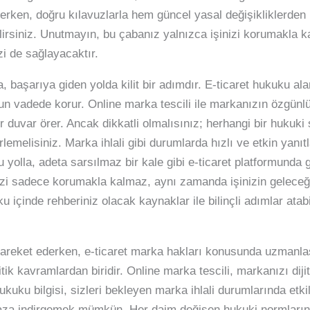
rlerken, doğru kılavuzlarla hem güncel yasal değişikliklerde
ilirsiniz. Unutmayın, bu çabanız yalnızca işinizi korumakla 
i de sağlayacaktır.
başarıya giden yolda kilit bir adımdır. E-ticaret hukuku alan
uzun vadede korur. Online marka tescili ile markanızın özgün
ir duvar örer. Ancak dikkatli olmalısınız; herhangi bir huku
lemelisiniz. Marka ihlali gibi durumlarda hızlı ve etkin yanıt
olla, adeta sarsılmaz bir kale gibi e-ticaret platformunda gü
 sizi sadece korumakla kalmaz, aynı zamanda işinizin geleceği
 içinde rehberiniz olacak kaynaklar ile bilinçli adımlar atabi
e hareket ederken, e-ticaret marka hakları konusunda uzman
tik kavramlardan biridir. Online marka tescili, markanızı dij
ukuku bilgisi, sizleri bekleyen marka ihlali durumlarında etk
i en aza indirgemek mümkün. Her daim değişen hukuki normları