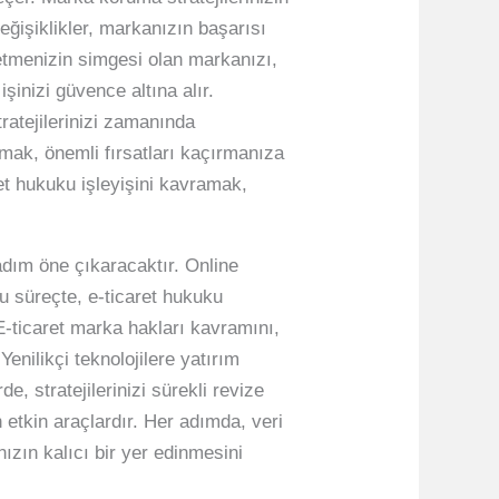
eğişiklikler, markanızın başarısı
letmenizin simgesi olan markanızı,
şinizi güvence altına alır.
tratejilerinizi zamanında
ılmak, önemli fırsatları kaçırmanıza
ret hukuku işleyişini kavramak,
 adım öne çıkaracaktır. Online
Bu süreçte, e-ticaret hukuku
 E-ticaret marka hakları kavramını,
enilikçi teknolojilere yatırım
e, stratejilerinizi sürekli revize
n etkin araçlardır. Her adımda, veri
nızın kalıcı bir yer edinmesini