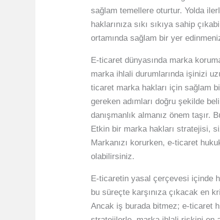
sağlam temellere oturtur. Yolda ile
haklarınıza sıkı sıkıya sahip çıkab
ortamında sağlam bir yer edinmeniz
E-ticaret dünyasında marka koruma, 
marka ihlali durumlarında işinizi 
ticaret marka hakları için sağlam b
gereken adımları doğru şekilde belir
danışmanlık almanız önem taşır. Bu y
Etkin bir marka hakları stratejisi,
Markanızı korurken, e-ticaret hukuku
olabilirsiniz.
E-ticaretin yasal çerçevesi içind
bu süreçte karşınıza çıkacak en kri
Ancak iş burada bitmez; e-ticaret h
stratejilerle, marka ihlali riskin