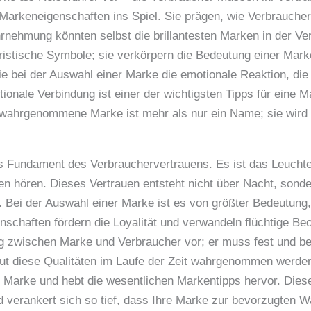
Markeneigenschaften ins Spiel. Sie prägen, wie Verbraucher
hrnehmung könnten selbst die brillantesten Marken in der 
uristische Symbole; sie verkörpern die Bedeutung einer Mar
e bei der Auswahl einer Marke die emotionale Reaktion, die s
tionale Verbindung ist einer der wichtigsten Tipps für eine 
t wahrgenommene Marke ist mehr als nur ein Name; sie wir
s Fundament des Verbrauchervertrauens. Es ist das Leuchten
 hören. Dieses Vertrauen entsteht nicht über Nacht, sond
 Bei der Auswahl einer Marke ist es von größter Bedeutung,
schaften fördern die Loyalität und verwandeln flüchtige Beo
g zwischen Marke und Verbraucher vor; er muss fest und be
gut diese Qualitäten im Laufe der Zeit wahrgenommen werde
r Marke und hebt die wesentlichen Markentipps hervor. Diese 
verankert sich so tief, dass Ihre Marke zur bevorzugten Wa