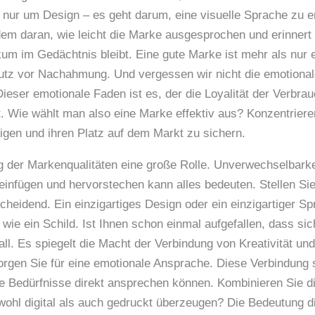
 nur um Design – es geht darum, eine visuelle Sprache zu en
em daran, wie leicht die Marke ausgesprochen und erinnert
kum im Gedächtnis bleibt. Eine gute Marke ist mehr als nur 
hutz vor Nachahmung. Und vergessen wir nicht die emotional
ieser emotionale Faden ist es, der die Loyalität der Verbrau
 Wie wählt man also eine Marke effektiv aus? Konzentrieren
tigen und ihren Platz auf dem Markt zu sichern.
ung der Markenqualitäten eine große Rolle. Unverwechselbarke
einfügen und hervorstechen kann alles bedeuten. Stellen Si
cheidend. Ein einzigartiges Design oder ein einzigartiger Sp
 wie ein Schild. Ist Ihnen schon einmal aufgefallen, dass si
ll. Es spiegelt die Macht der Verbindung von Kreativität und
orgen Sie für eine emotionale Ansprache. Diese Verbindung s
re Bedürfnisse direkt ansprechen können. Kombinieren Sie di
owohl digital als auch gedruckt überzeugen? Die Bedeutung 