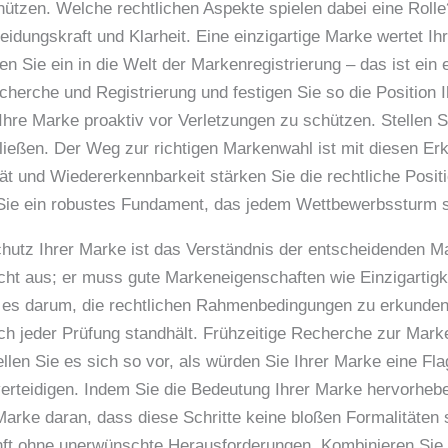
tzen. Welche rechtlichen Aspekte spielen dabei eine Roll
dungskraft und Klarheit. Eine einzigartige Marke wertet Ihr
en Sie ein in die Welt der Markenregistrierung – das ist ein
echerche und Registrierung und festigen Sie so die Position 
 Ihre Marke proaktiv vor Verletzungen zu schützen. Stellen S
ließen. Der Weg zur richtigen Markenwahl ist mit diesen Er
ät und Wiedererkennbarkeit stärken Sie die rechtliche Posit
 Sie ein robustes Fundament, das jedem Wettbewerbssturm s
hutz Ihrer Marke ist das Verständnis der entscheidenden M
icht aus; er muss gute Markeneigenschaften wie Einzigartig
 es darum, die rechtlichen Rahmenbedingungen zu erkunden. 
ch jeder Prüfung standhält. Frühzeitige Recherche zur Mark
len Sie es sich so vor, als würden Sie Ihrer Marke eine Fla
verteidigen. Indem Sie die Bedeutung Ihrer Marke hervorheben
arke daran, dass diese Schritte keine bloßen Formalitäten s
nft ohne unerwünschte Herausforderungen. Kombinieren Sie