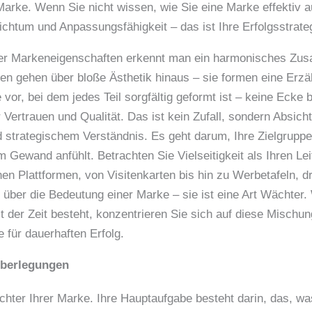
r Marke. Wenn Sie nicht wissen, wie Sie eine Marke effektiv
chtum und Anpassungsfähigkeit – das ist Ihre Erfolgsstrate
er Markeneigenschaften erkennt man ein harmonisches Zusa
n gehen über bloße Ästhetik hinaus – sie formen eine Erzä
e vor, bei dem jedes Teil sorgfältig geformt ist – keine Eck
 Vertrauen und Qualität. Das ist kein Zufall, sondern Absich
nd strategischem Verständnis. Es geht darum, Ihre Zielgrupp
 Gewand anfühlt. Betrachten Sie Vielseitigkeit als Ihren Leits
en Plattformen, von Visitenkarten bis hin zu Werbetafeln, 
 über die Bedeutung einer Marke – sie ist eine Art Wächter
t der Zeit besteht, konzentrieren Sie sich auf diese Mischun
 für dauerhaften Erfolg.
Überlegungen
chter Ihrer Marke. Ihre Hauptaufgabe besteht darin, das, wa