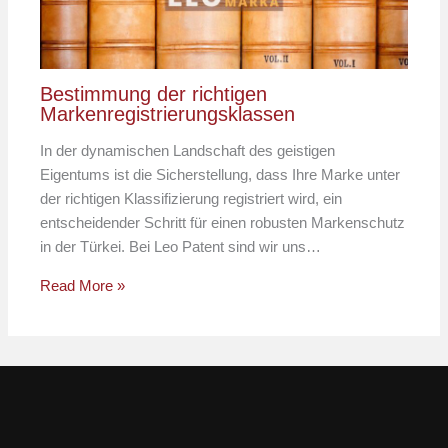
Bestimmung der richtigen
Markenregistrierungsklassen
In der dynamischen Landschaft des geistigen
Eigentums ist die Sicherstellung, dass Ihre Marke unter
der richtigen Klassifizierung registriert wird, ein
entscheidender Schritt für einen robusten Markenschutz
in der Türkei. Bei Leo Patent sind wir uns…
Read More »