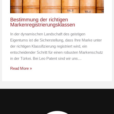
Bestimmung der richtigen
Markenregistrierungsklassen
In der dynamischen Landschaft des geistigen
Eigentums ist die Sicherstellung, dass Ihre Marke unter
der richtigen Klassifizierung registriert wird, ein
entscheidender Schritt für einen robusten Markenschutz
in der Türkei. Bei Leo Patent sind wir uns…
Read More »