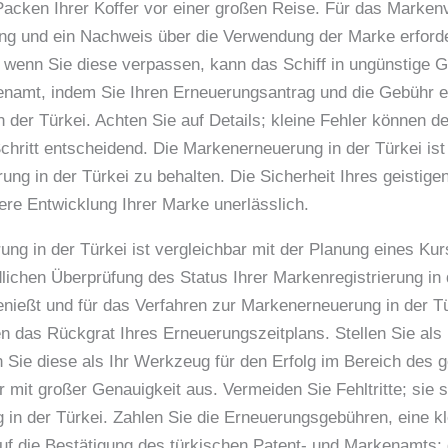
 Packen Ihrer Koffer vor einer großen Reise. Für das Markenv
ng und ein Nachweis über die Verwendung der Marke erforder
 wenn Sie diese verpassen, kann das Schiff in ungünstige 
enamt, indem Sie Ihren Erneuerungsantrag und die Gebühr e
der Türkei. Achten Sie auf Details; kleine Fehler können d
hritt entscheidend. Die Markenerneuerung in der Türkei ist I
rung in der Türkei zu behalten. Die Sicherheit Ihres geistige
tere Entwicklung Ihrer Marke unerlässlich.
ung in der Türkei ist vergleichbar mit der Planung eines Kur
lichen Überprüfung des Status Ihrer Markenregistrierung in d
nießt und für das Verfahren zur Markenerneuerung in der Türk
den das Rückgrat Ihres Erneuerungszeitplans. Stellen Sie als
ie diese als Ihr Werkzeug für den Erfolg im Bereich des ge
mit großer Genauigkeit aus. Vermeiden Sie Fehltritte; sie si
n der Türkei. Zahlen Sie die Erneuerungsgebühren, eine kle
f die Bestätigung des türkischen Patent- und Markenamts; di