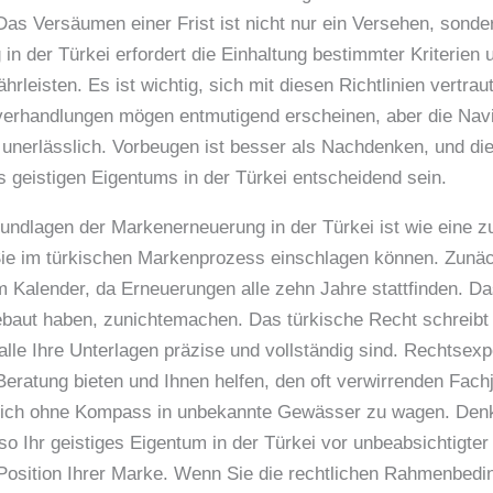
Das Versäumen einer Frist ist nicht nur ein Versehen, sond
in der Türkei erfordert die Einhaltung bestimmter Kriterien 
leisten. Es ist wichtig, sich mit diesen Richtlinien vertra
verhandlungen mögen entmutigend erscheinen, aber die Navi
it unerlässlich. Vorbeugen ist besser als Nachdenken, und di
 geistigen Eigentums in der Türkei entscheidend sein.
undlagen der Markenerneuerung in der Türkei ist wie eine zu
Sie im türkischen Markenprozess einschlagen können. Zunächs
em Kalender, da Erneuerungen alle zehn Jahre stattfinden. 
aut haben, zunichtemachen. Das türkische Recht schreibt e
 alle Ihre Unterlagen präzise und vollständig sind. Rechtsexp
Beratung bieten und Ihnen helfen, den oft verwirrenden Fach
 sich ohne Kompass in unbekannte Gewässer zu wagen. Denk
 so Ihr geistiges Eigentum in der Türkei vor unbeabsichtigte
 Position Ihrer Marke. Wenn Sie die rechtlichen Rahmenbedi