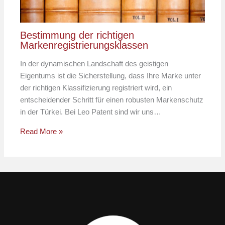
Bestimmung der richtigen
Markenregistrierungsklassen
In der dynamischen Landschaft des geistigen
Eigentums ist die Sicherstellung, dass Ihre Marke unter
der richtigen Klassifizierung registriert wird, ein
entscheidender Schritt für einen robusten Markenschutz
in der Türkei. Bei Leo Patent sind wir uns…
Read More »