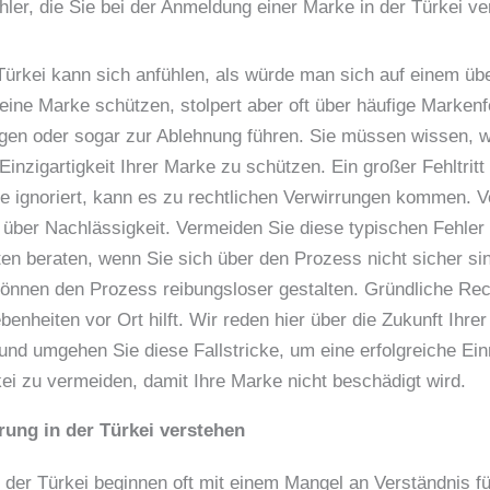
hler, die Sie bei der Anmeldung einer Marke in der Türkei ve
Türkei kann sich anfühlen, als würde man sich auf einem üb
ne Marke schützen, stolpert aber oft über häufige Markenfe
gen oder sogar zur Ablehnung führen. Sie müssen wissen, wi
zigartigkeit Ihrer Marke zu schützen. Ein großer Fehltritt
se ignoriert, kann es zu rechtlichen Verwirrungen kommen. V
ber Nachlässigkeit. Vermeiden Sie diese typischen Fehler i
en beraten, wenn Sie sich über den Prozess nicht sicher sin
 können den Prozess reibungsloser gestalten. Gründliche Re
nheiten vor Ort hilft. Wir reden hier über die Zukunft Ihre
und umgehen Sie diese Fallstricke, um eine erfolgreiche Ei
kei zu vermeiden, damit Ihre Marke nicht beschädigt wird.
rung in der Türkei verstehen
der Türkei beginnen oft mit einem Mangel an Verständnis fü