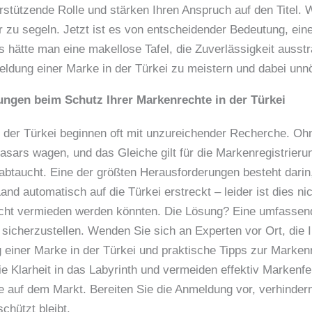
stützende Rolle und stärken Ihren Anspruch auf den Titel. 
r zu segeln. Jetzt ist es von entscheidender Bedeutung, ein
als hätte man eine makellose Tafel, die Zuverlässigkeit ausstr
meldung einer Marke in der Türkei zu meistern und dabei un
ngen beim Schutz Ihrer Markenrechte in der Türkei
 der Türkei beginnen oft mit unzureichender Recherche. Oh
asars wagen, und das Gleiche gilt für die Markenregistrierun
abtaucht. Eine der größten Herausforderungen besteht dari
nd automatisch auf die Türkei erstreckt – leider ist dies nic
leicht vermieden werden könnten. Die Lösung? Eine umfassen
sicherzustellen. Wenden Sie sich an Experten vor Ort, die I
einer Marke in der Türkei und praktische Tipps zur Markenr
e Klarheit in das Labyrinth und vermeiden effektiv Markenfeh
 auf dem Markt. Bereiten Sie die Anmeldung vor, verhindern 
chützt bleibt.