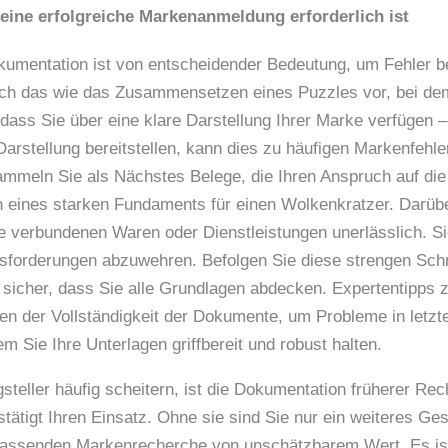
eine erfolgreiche Markenanmeldung erforderlich ist
Dokumentation ist von entscheidender Bedeutung, um Fehler 
ich das wie das Zusammensetzen eines Puzzles vor, bei dem 
, dass Sie über eine klare Darstellung Ihrer Marke verfügen 
rstellung bereitstellen, kann dies zu häufigen Markenfehlern
meln Sie als Nächstes Belege, die Ihren Anspruch auf die 
 eines starken Fundaments für einen Wolkenkratzer. Darüber 
e verbundenen Waren oder Dienstleistungen unerlässlich. Si
sforderungen abzuwehren. Befolgen Sie diese strengen Schr
e sicher, dass Sie alle Grundlagen abdecken. Expertentipps 
en der Vollständigkeit der Dokumente, um Probleme in letz
em Sie Ihre Unterlagen griffbereit und robust halten.
steller häufig scheitern, ist die Dokumentation früherer Re
estätigt Ihren Einsatz. Ohne sie sind Sie nur ein weiteres G
mfassenden Markenrecherche von unschätzbarem Wert. Es is