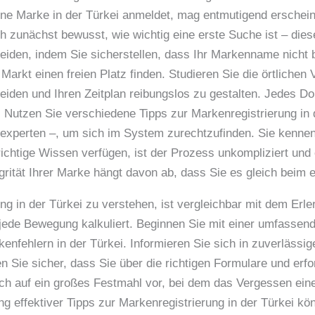
ne Marke in der Türkei anmeldet, mag entmutigend erschein
zunächst bewusst, wie wichtig eine erste Suche ist – dieser 
eiden, indem Sie sicherstellen, dass Ihr Markenname nicht be
rkt einen freien Platz finden. Studieren Sie die örtlichen V
eiden und Ihren Zeitplan reibungslos zu gestalten. Jedes D
g. Nutzen Sie verschiedene Tipps zur Markenregistrierung in 
experten –, um sich im System zurechtzufinden. Sie kennen 
chtige Wissen verfügen, ist der Prozess unkompliziert und 
egrität Ihrer Marke hängt davon ab, dass Sie es gleich beim 
g in der Türkei zu verstehen, ist vergleichbar mit dem Erl
jede Bewegung kalkuliert. Beginnen Sie mit einer umfassende
nfehlern in der Türkei. Informieren Sie sich in zuverlässi
en Sie sicher, dass Sie über die richtigen Formulare und erf
sich auf ein großes Festmahl vor, bei dem das Vergessen ein
g effektiver Tipps zur Markenregistrierung in der Türkei kö