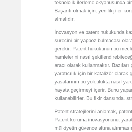
teknolojik ilerleme okyanusunda bir
Başarılı olmak için, yenilikçiler ko
almalıdır.
İnovasyon ve patent hukukunda kaza
sürecini bir yapboz bulmacası ola
gerekir. Patent hukukunun bu meclis
hamlelerini nasıl şekillendirebilece
aracı olarak kullanmaktır. Bazıları
yaratıcılık için bir katalizör olara
yasalarının bu yolculukta nasıl ya
hayata geçirmeyi içerir. Bunu yapara
kullanabilirler. Bu fikir dansında, s
Patent stratejilerini anlamak, pate
Patent koruma inovasyonunu, yaratı
mülkiyetin güvence altına alınmasın