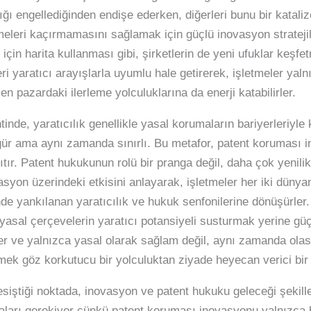
lığı engellediğinden endişe ederken, diğerleri bunu bir kataliz
meleri kaçırmamasını sağlamak için güçlü inovasyon stratejile
 için harita kullanması gibi, şirketlerin de yeni ufuklar keşf
ri yaratıcı arayışlarla uyumlu hale getirerek, işletmeler ya
n pazardaki ilerleme yolculuklarına da enerji katabilirler.
nde, yaratıcılık genellikle yasal korumaların bariyerleriyle 
zgür ama aynı zamanda sınırlı. Bu metafor, patent koruması
nsıtır. Patent hukukunun rolü bir pranga değil, daha çok yenilik
syon üzerindeki etkisini anlayarak, işletmeler her iki dünyan
çinde yankılanan yaratıcılık ve hukuk senfonilerine dönüşürler.
e yasal çerçevelerin yaratıcı potansiyeli susturmak yerine g
zer ve yalnızca yasal olarak sağlam değil, aynı zamanda olası
nmek göz korkutucu bir yolculuktan ziyade heyecan verici bir
esiştiği noktada, inovasyon ve patent hukuku geleceği şekille
maları gerekiyor çünkü patent koruması inovasyonu yalnızca b