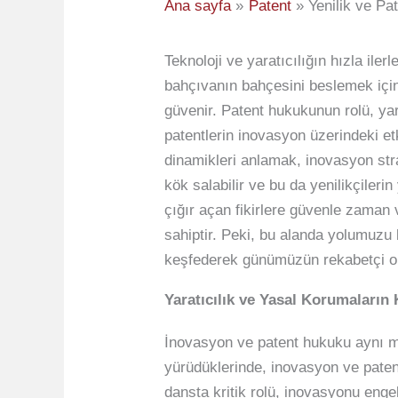
Ana sayfa
Patent
Yenilik ve Pa
Teknoloji ve yaratıcılığın hızla ile
bahçıvanın bahçesini beslemek için
güvenir. Patent hukukunun rolü, yara
patentlerin inovasyon üzerindeki et
dinamikleri anlamak, inovasyon strat
kök salabilir ve bu da yenilikçile
çığır açan fikirlere güvenle zaman 
sahiptir. Peki, bu alanda yolumuzu 
keşfederek günümüzün rekabetçi or
Yaratıcılık ve Yasal Korumaları
İnovasyon ve patent hukuku aynı ma
yürüdüklerinde, inovasyon ve pate
dansta kritik rolü, inovasyonu enge