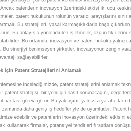
Ancak patentlerin inovasyon üzerindeki etkisi iki ucu keskin
letmeler, patent hukukunun rolünün yaratıcı arayışlarını sınır
tartmalı. Bu stratejileri, yasal karmaşıklıklarla başa çıkarken
nün. Bu anlayışla yönlendirilen işletmeler, özgün fikirlerini 
 olabilirler. Bu ortamda, inovasyon ve patent hukuku yalnızc
dır. Bu sinerjiyi benimseyen şirketler, inovasyonun zengin vaa
avantajı sağlayabilirler.
k İçin Patent Stratejilerini Anlamak
emesine incelediğimizde, patent stratejilerini anlamak tekno
r patent stratejisi, bir yeniliğin nasıl korunacağını, değerlen
l haritası görevi görür. Bu yaklaşım, yalnızca yaratıcıların 
ı zamanda daha geniş iş hedefleriyle de uyumludur. Patent 
ptimize edebilir ve patentlerin inovasyon üzerindeki etkisini etk
k kullanarak firmalar, potansiyel tehditleri fırsatlara dönüş