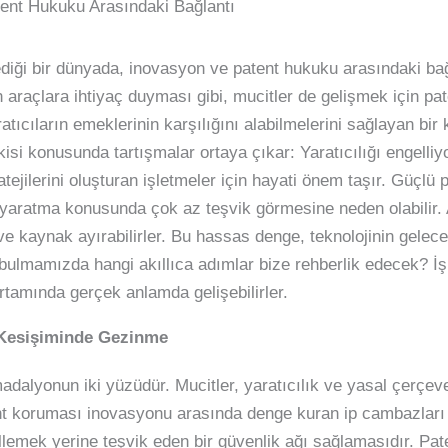
tent Hukuku Arasındaki Bağlantı
rlediği bir dünyada, inovasyon ve patent hukuku arasındaki ba
 araçlara ihtiyaç duyması gibi, mucitler de gelişmek için p
tıcıların emeklerinin karşılığını alabilmelerini sağlayan bir 
kisi konusunda tartışmalar ortaya çıkar: Yaratıcılığı engell
ejilerini oluşturan işletmeler için hayati önem taşır. Güçlü 
rin yaratma konusunda çok az teşvik görmesine neden olabilir
ve kaynak ayırabilirler. Bu hassas denge, teknolojinin gele
bulmamızda hangi akıllıca adımlar bize rehberlik edecek? İşl
tamında gerçek anlamda gelişebilirler.
n Kesişiminde Gezinme
dalyonun iki yüzüdür. Mucitler, yaratıcılık ve yasal çerçeve
nt koruması inovasyonu arasında denge kuran ip cambazları 
llemek yerine teşvik eden bir güvenlik ağı sağlamasıdır. Pat