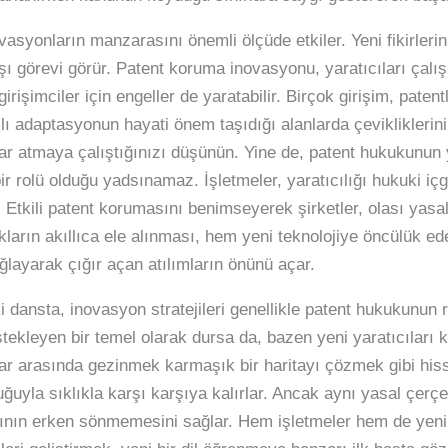
syonların manzarasını önemli ölçüde etkiler. Yeni fikirlerin n
aşı görevi görür. Patent koruma inovasyonu, yaratıcıları çalı
rişimciler için engeller de yaratabilir. Birçok girişim, paten
zlı adaptasyonun hayati önem taşıdığı alanlarda çevikliklerini
par atmaya çalıştığınızı düşünün. Yine de, patent hukukunun y
r rolü olduğu yadsınamaz. İşletmeler, yaratıcılığı hukuki iç
ir. Etkili patent korumasını benimseyerek şirketler, olası ya
lukların akıllıca ele alınması, hem yeni teknolojiye öncülük 
ayarak çığır açan atılımların önünü açar.
i dansta, inovasyon stratejileri genellikle patent hukukunun
ekleyen bir temel olarak dursa da, bazen yeni yaratıcıları ko
ılar arasında gezinmek karmaşık bir haritayı çözmek gibi hiss
uğuyla sıklıkla karşı karşıya kalırlar. Ancak aynı yasal çe
arının erken sönmemesini sağlar. Hem işletmeler hem de yeni k