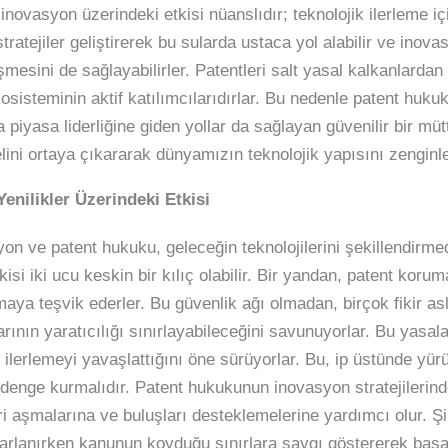
in inovasyon üzerindeki etkisi nüanslıdır; teknolojik ilerlem
stratejiler geliştirerek bu sularda ustaca yol alabilir ve inov
mesini de sağlayabilirler. Patentleri salt yasal kalkanlarda
osisteminin aktif katılımcılarıdırlar. Bu nedenle patent huku
yasa liderliğine giden yollar da sağlayan güvenilir bir müttef
lini ortaya çıkararak dünyamızın teknolojik yapısını zenginleş
nilikler Üzerindeki Etkisi
n ve patent hukuku, geleceğin teknolojilerini şekillendirmed
isi iki ucu keskin bir kılıç olabilir. Bir yandan, patent kor
amaya teşvik ederler. Bu güvenlik ağı olmadan, birçok fikir as
arının yaratıcılığı sınırlayabileceğini savunuyorlar. Bu yasal
ve ilerlemeyi yavaşlattığını öne sürüyorlar. Bu, ip üstünde yürü
 denge kurmalıdır. Patent hukukunun inovasyon stratejilerin
eri aşmalarına ve buluşları desteklemelerine yardımcı olur. 
rarlanırken kanunun koyduğu sınırlara saygı göstererek başarı