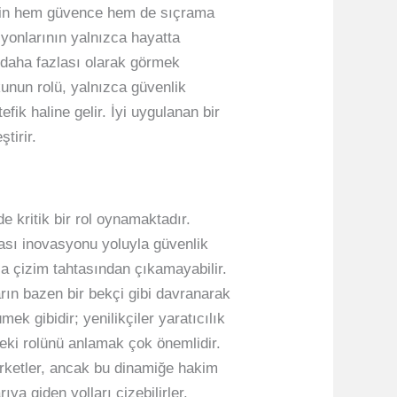
e için hem güvence hem de sıçrama
asyonlarının yalnızca hayatta
n daha fazlası olarak görmek
kunun rolü, yalnızca güvenlik
ik haline gelir. İyi uygulanan bir
tirir.
e kritik bir rol oynamaktadır.
uması inovasyonu yoluyla güvenlik
la çizim tahtasından çıkamayabilir.
arın bazen bir bekçi gibi davranarak
mek gibidir; yenilikçiler yaratıcılık
deki rolünü anlamak çok önemlidir.
Şirketler, ancak bu dinamiğe hakim
ya giden yolları çizebilirler.