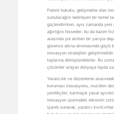
Patent hukuku, gelişmekte olan inova
sunulacağını belirleyen bir temel t
güçlendirirken, aynı zamanda yeni gi
ağırlığını hisseder; bu da bazen hı
arasında yol alırken bir yarışta de
güvence altına alınmasında güçlü bi
inovasyon stratejileri geliştirmelid
taşlarına dönüştürebilirler. Bu zor
çözümler arayan dünyaya fayda sağl
Yaratıcılık ve düzenleme arasındak
koruması inovasyonu, mucitleri dest
yenilikçiler, karmaşık yasal ayrınt
inovasyon üzerindeki etkisinin zorl
işareti sunarak, yaratıcı kıvılcıml