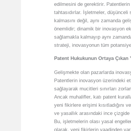
edilmesini de gerektirir. Patentler
tahtasıdırlar. İşletmeler, düşünceli 
kalmasını değil, aynı zamanda geliş
önemlidir; dinamik bir inovasyon ek
sağlamakla kalmayıp aynı zamanda pi
strateji, inovasyonun tüm potansiye
Patent Hukukunun Ortaya Çıkan Ye
Gelişmekte olan pazarlarda inovasyo
Patentlerin inovasyon üzerindeki etk
sağlayarak mucitleri sınırları zorl
Ancak muhalifler, katı patent kurall
yeni fikirlere erişimi kısıtladığını 
ve yasallık arasındaki ince çizgide
Bu, işletmelerin olası yasal engell
olarak, yeni fikirlerin vaadinden ya