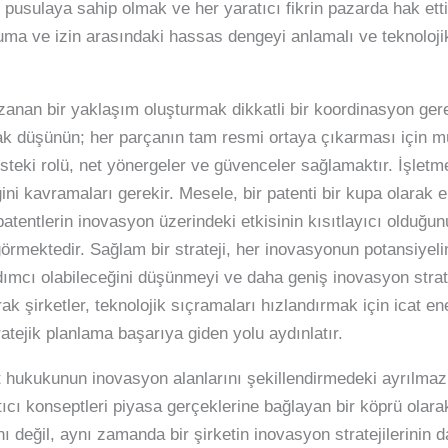
 pusulaya sahip olmak ve her yaratıcı fikrin pazarda hak etti
ruma ve izin arasındaki hassas dengeyi anlamalı ve teknolojik i
nan bir yaklaşım oluşturmak dikkatli bir koordinasyon gere
rak düşünün; her parçanın tam resmi ortaya çıkarması için 
teki rolü, net yönergeler ve güvenceler sağlamaktır. İşletme
ğini kavramaları gerekir. Mesele, bir patenti bir kupa olarak e
 patentlerin inovasyon üzerindeki etkisinin kısıtlayıcı olduğ
k görmektedir. Sağlam bir strateji, her inovasyonun potansiyel
rdımcı olabileceğini düşünmeyi ve daha geniş inovasyon strat
k şirketler, teknolojik sıçramaları hızlandırmak için icat ener
tratejik planlama başarıya giden yolu aydınlatır.
nt hukukunun inovasyon alanlarını şekillendirmedeki ayrılmaz
cı konseptleri piyasa gerçeklerine bağlayan bir köprü olarak
ı değil, aynı zamanda bir şirketin inovasyon stratejilerinin 