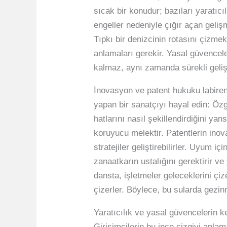
sıcak bir konudur; bazıları yaratıcı
engeller nedeniyle çığır açan geliş
Tıpkı bir denizcinin rotasını çizmek
anlamaları gerekir. Yasal güvencele
kalmaz, aynı zamanda sürekli gelişe
İnovasyon ve patent hukuku labirenti
yapan bir sanatçıyı hayal edin: Ö
hatlarını nasıl şekillendirdiğini ya
koruyucu melektir. Patentlerin inova
stratejiler geliştirebilirler. Uyum i
zanaatkarın ustalığını gerektirir v
dansta, işletmeler geleceklerini çi
çizerler. Böylece, bu sularda gezi
Yaratıcılık ve yasal güvencelerin k
Girişimcilerin bu ince çizgiyi anla