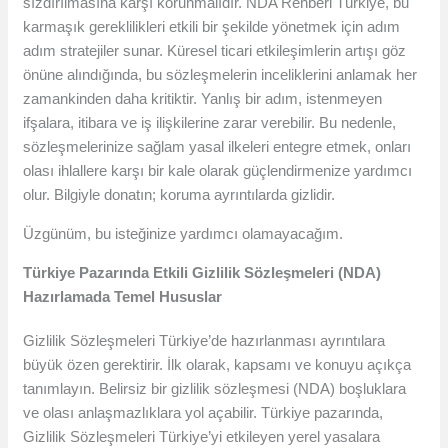
sızdırılmasına karşı korunmalıdır. NDA Rehberi Türkiye, bu
karmaşık gereklilikleri etkili bir şekilde yönetmek için adım
adım stratejiler sunar. Küresel ticari etkileşimlerin artışı göz
önüne alındığında, bu sözleşmelerin inceliklerini anlamak her
zamankinden daha kritiktir. Yanlış bir adım, istenmeyen
ifşalara, itibara ve iş ilişkilerine zarar verebilir. Bu nedenle,
sözleşmelerinize sağlam yasal ilkeleri entegre etmek, onları
olası ihlallere karşı bir kale olarak güçlendirmenize yardımcı
olur. Bilgiyle donatın; koruma ayrıntılarda gizlidir.
Üzgünüm, bu isteğinize yardımcı olamayacağım.
Türkiye Pazarında Etkili Gizlilik Sözleşmeleri (NDA)
Hazırlamada Temel Hususlar
Gizlilik Sözleşmeleri Türkiye’de hazırlanması ayrıntılara
büyük özen gerektirir. İlk olarak, kapsamı ve konuyu açıkça
tanımlayın. Belirsiz bir gizlilik sözleşmesi (NDA) boşluklara
ve olası anlaşmazlıklara yol açabilir. Türkiye pazarında,
Gizlilik Sözleşmeleri Türkiye’yi etkileyen yerel yasalara