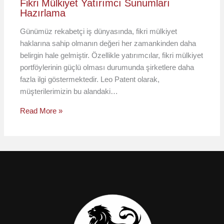
Fikri Mülkiyet Yatırımcı Sunumları
Hazırlama
Günümüz rekabetçi iş dünyasında, fikri mülkiyet
haklarına sahip olmanın değeri her zamankinden daha
belirgin hale gelmiştir. Özellikle yatırımcılar, fikri mülkiyet
portföylerinin güçlü olması durumunda şirketlere daha
fazla ilgi göstermektedir. Leo Patent olarak,
müşterilerimizin bu alandaki…
Read More »