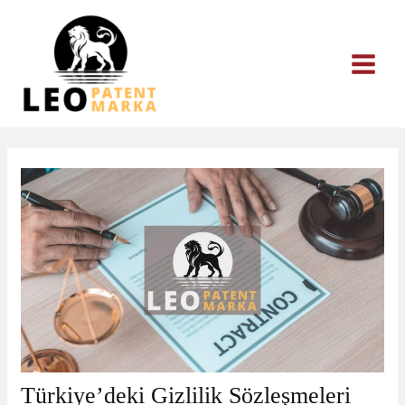
İçeriğe
atla
Türkiye’deki Gizlilik Sözleşmeleri