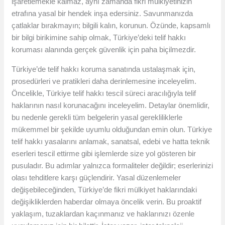
işaretlemekle kalmaz, aynı zamanda fikri mülkiyetinizin
etrafına yasal bir hendek inşa edersiniz. Savunmanızda
çatlaklar bırakmayın; bilgili kalın, korunun. Özünde, kapsamlı
bir bilgi birikimine sahip olmak, Türkiye’deki telif hakkı
koruması alanında gerçek güvenlik için paha biçilmezdir.
Türkiye’de telif hakkı koruma sanatında ustalaşmak için,
prosedürleri ve pratikleri daha derinlemesine inceleyelim.
Öncelikle, Türkiye telif hakkı tescil süreci aracılığıyla telif
haklarının nasıl korunacağını inceleyelim. Detaylar önemlidir,
bu nedenle gerekli tüm belgelerin yasal gerekliliklerle
mükemmel bir şekilde uyumlu olduğundan emin olun. Türkiye
telif hakkı yasalarını anlamak, sanatsal, edebi ve hatta teknik
eserleri tescil ettirme gibi işlemlerde size yol gösteren bir
pusuladır. Bu adımlar yalnızca formaliteler değildir; eserlerinizi
olası tehditlere karşı güçlendirir. Yasal düzenlemeler
değişebileceğinden, Türkiye’de fikri mülkiyet haklarındaki
değişikliklerden haberdar olmaya öncelik verin. Bu proaktif
yaklaşım, tuzaklardan kaçınmanız ve haklarınızı özenle