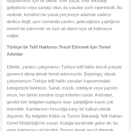
uygulamanız için bir bilettir. İster yazar, ister teknoloji
geliştiricisi veya sanatçı olun, bu yasalar sizin siperinizdir. Bu
nedenle, kendinizi bu yasal çerçeveye adamak sadece
akıllıca değil, aynı zamanda yaratıcı geleceğinize yaptığınız
önemli bir yatırımdır ve size ait olanın size ait kalmasını
sağlar.
Türkiye’de Telif Hakkınızı Tescil Ettirmek İçin Temel
Adımlar
Elbette, yaratıcı çalışmanızı Türkiye telif hakkı tescili yoluyla
güvence altına almak temel adımınızdır. Başlangıç ​​olarak,
çalışmanızın Türkiye telif hakkı yasaları kapsamındaki
kategorisini belirleyin. Sanat, müzik, edebiyat veya yazılım
olsun, her birinin kendine özgü kriterleri vardır. Ardından,
gerekli tüm belgeleri toplayın; eser sahipliğinin kanıtı çok
önemlidir. Kanıtlarınızı hırsızlığa karşı bir kalkan olarak
düşünün. Bu belgeleri Kültür ve Turizm Bakanlığı Telif Hakları
Genel Müdürlüğü’ne sunun. Kulağa bürokratik gelse de, bu
adım haklarınızı güçlendirir. Resmi olarak tescil ettirerek,