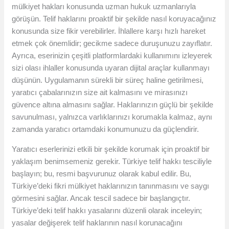
mülkiyet hakları konusunda uzman hukuk uzmanlarıyla
görüşün. Telif haklarını proaktif bir şekilde nasıl koruyacağınız
konusunda size fikir verebilirler. İhlallere karşı hızlı hareket
etmek çok önemlidir; gecikme sadece duruşunuzu zayıflatır.
Ayrıca, eserinizin çeşitli platformlardaki kullanımını izleyerek
sizi olası ihlaller konusunda uyaran dijital araçlar kullanmayı
düşünün. Uygulamanın sürekli bir süreç haline getirilmesi,
yaratıcı çabalarınızın size ait kalmasını ve mirasınızı
güvence altına almasını sağlar. Haklarınızın güçlü bir şekilde
savunulması, yalnızca varlıklarınızı korumakla kalmaz, aynı
zamanda yaratıcı ortamdaki konumunuzu da güçlendirir.
Yaratıcı eserlerinizi etkili bir şekilde korumak için proaktif bir
yaklaşım benimsemeniz gerekir. Türkiye telif hakkı tesciliyle
başlayın; bu, resmi başvurunuz olarak kabul edilir. Bu,
Türkiye’deki fikri mülkiyet haklarınızın tanınmasını ve saygı
görmesini sağlar. Ancak tescil sadece bir başlangıçtır.
Türkiye’deki telif hakkı yasalarını düzenli olarak inceleyin;
yasalar değişerek telif haklarının nasıl korunacağını