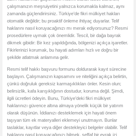
çalışmanızın meşruiyetini yalnızca korumakla kalmaz, aynı
zamanda güçlendirirsiniz. Türkiye’de fikri mülkiyet hakları
otomatik değildir; bu proaktif önleme ihtiyaç duyarlar. Telif
haklarını nasıl koruyacağınızı mı merak ediyorsunuz? Resmi
prosedürlere uymak çok önemlidir. Tescil, bir dağa bayrak
dikmek gibidir: Bir kez yapıldığında, bölgenizi açıkça işaretler.
Fikirlerinizi korumak, bu hayati adımları hızlı ve doğru bir
şekilde atlatmak anlamına gelir.
Resmi telif hakkı başvuru formunu doldurarak kayıt sürecine
başlayın. Çalışmanızın kapsamını ve niteliğini açıkça belirtin,
çünkü doğruluk gereksiz karmaşıklıkları önler. Kesin olun;
belirsizlik, kafa karışıklığının dostudur, koruma değil. Şimdi,
ilgili ücretleri ödeyin. Bunu, Türkiye’deki fikri mülkiyet
haklarınızı güvence altına almaya yönelik küçük bir yatırım
olarak düşünün. İddianızı desteklemek için hayati önem
taşıyan tüm ek materyalleri eklemeyi unutmayın. Bunlar
taslaklar, kayıtlar veya diğer destekleyici belgeler olabilir. Telif
haklarını nasıl koruyacağınızı bilmek, şeffaf bir evrak izi