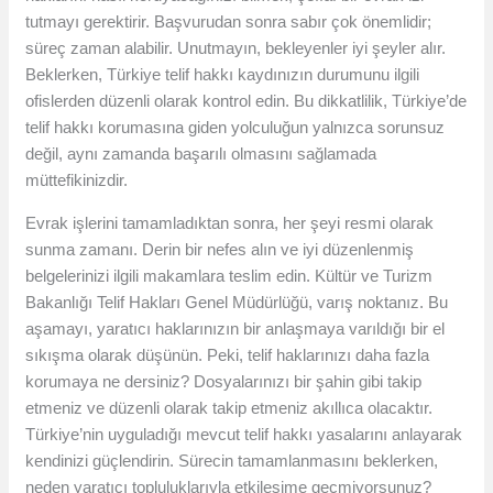
tutmayı gerektirir. Başvurudan sonra sabır çok önemlidir;
süreç zaman alabilir. Unutmayın, bekleyenler iyi şeyler alır.
Beklerken, Türkiye telif hakkı kaydınızın durumunu ilgili
ofislerden düzenli olarak kontrol edin. Bu dikkatlilik, Türkiye’de
telif hakkı korumasına giden yolculuğun yalnızca sorunsuz
değil, aynı zamanda başarılı olmasını sağlamada
müttefikinizdir.
Evrak işlerini tamamladıktan sonra, her şeyi resmi olarak
sunma zamanı. Derin bir nefes alın ve iyi düzenlenmiş
belgelerinizi ilgili makamlara teslim edin. Kültür ve Turizm
Bakanlığı Telif Hakları Genel Müdürlüğü, varış noktanız. Bu
aşamayı, yaratıcı haklarınızın bir anlaşmaya varıldığı bir el
sıkışma olarak düşünün. Peki, telif haklarınızı daha fazla
korumaya ne dersiniz? Dosyalarınızı bir şahin gibi takip
etmeniz ve düzenli olarak takip etmeniz akıllıca olacaktır.
Türkiye’nin uyguladığı mevcut telif hakkı yasalarını anlayarak
kendinizi güçlendirin. Sürecin tamamlanmasını beklerken,
neden yaratıcı topluluklarıyla etkileşime geçmiyorsunuz?