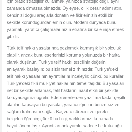
için pratik stratejiler kullanmak yalnızca stratejik değil, aynı
zamanda olmazsa olmazdır. Öyleyse, o ilk cesur adımı atın,
kendinizi doğru araçlarla donatın ve fikirlerinizin etkili bir
şekilde korunduğundan emin olun. Modern dünyada bunu
yapmak, yaratıcı çalışmalarınızın etrafına bir kale inşa etmek
gibidir.
Türk telif hakkı yasalarında gezinmek karmaşık bir yolculuk
olabilir, ancak bunu eserlerinizi koruma yolunuzda bir harita
olarak düşünün. Türkiye telif hakkı tescilinin değerini
anlayarak başlayın; bu sizin temel zırhınızdır. Türkiye’deki
telif hakkı yasalarının ayrıntılarını inceleyin; çünkü bu kurallar
Türkiye’deki fikri mülkiyet haklarının temel taşıdır. Bu yasaları
net bir şekilde anlamak, telif haklarını nasıl etkili bir şekilde
koruyacağınızı öğretir. Edebi eserlerden yazılıma kadar çeşitli
alanları kapsayan bu yasalar, yaratıcılığınızın benzersiz ve
sağlam kalmasını sağlar. Başvuru sürecini ve gerekli
belgeleri öğrenin; çünkü bu bilgi, varlıklarınızı korumada
hayati önem taşır. Ayrıntıları anlayarak, sadece bir kutucuğu