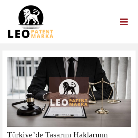
İçeriğe
atla
Türkiye’de Tasarım Haklarının