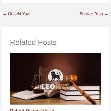
←
Önceki Yazı
Sonraki Yazı
→
Related Posts
Patent Pazar Analizi