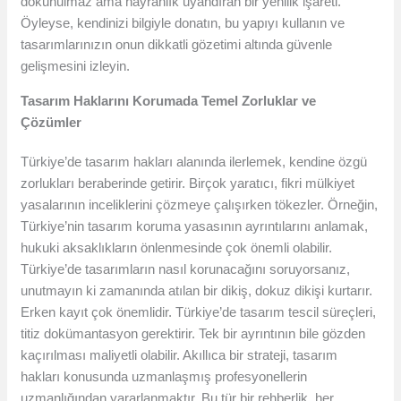
dokunulmaz ama hayranlık uyandıran bir yenilik işareti.
Öyleyse, kendinizi bilgiyle donatın, bu yapıyı kullanın ve
tasarımlarınızın onun dikkatli gözetimi altında güvenle
gelişmesini izleyin.
Tasarım Haklarını Korumada Temel Zorluklar ve
Çözümler
Türkiye’de tasarım hakları alanında ilerlemek, kendine özgü
zorlukları beraberinde getirir. Birçok yaratıcı, fikri mülkiyet
yasalarının inceliklerini çözmeye çalışırken tökezler. Örneğin,
Türkiye’nin tasarım koruma yasasının ayrıntılarını anlamak,
hukuki aksaklıkların önlenmesinde çok önemli olabilir.
Türkiye’de tasarımların nasıl korunacağını soruyorsanız,
unutmayın ki zamanında atılan bir dikiş, dokuz dikişi kurtarır.
Erken kayıt çok önemlidir. Türkiye’de tasarım tescil süreçleri,
titiz dokümantasyon gerektirir. Tek bir ayrıntının bile gözden
kaçırılması maliyetli olabilir. Akıllıca bir strateji, tasarım
hakları konusunda uzmanlaşmış profesyonellerin
uzmanlığından yararlanmaktır. Bu tür bir rehberlik, her