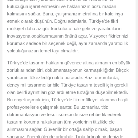
kutucuğun işaretlenmesini ve haklarınızın bozulmadan
kalmasını sağlar. Bunu, çalışmanızın etrafına bir kale inşa
etmek olarak düşünün. Doğru adımlarla, Türkiye’de fikri
mülkiyet daha az göz korkutucu hale gelir ve yaratıcıların
inovasyona odaklanmasının önünü açar. Vizyoner fikirlerinizi
korumak sadece bir seçenek değil, aynı zamanda yaratıcılık
yolculuğunuzun temel taşı olmalıdır.
Türkiye’de tasarım haklarını güvence altına almanın en büyük
zorluklarından biri, dokümantasyonun karmaşıklığıdır. Birçok
yaratıcının tökezlediği nokta burasıdır. Bazı durumlarda,
deneyimli tasarımcılar bile Türkiye tasarım tescili için gerekli
olan belirli ayrıntıları göz ardı etme tuzağına düşebilmektedir.
Bu engeli aşmak için, Türkiye’de fikri mülkiyet alanında bilgili
profesyonellerle çalışmak şarttır. Bu uzmanlar, titiz
dokümantasyon ve tescil sürecinde size rehberlik ederek,
tasarım koruma hukukunun tüm yönlerinin titizlikle ele
alınmasını sağlar. Güvenilir bir ortağa sahip olmak, başarı
şansınızı önemli ölçüde artırabilir. Tıpkı fırtınalı bir denizde