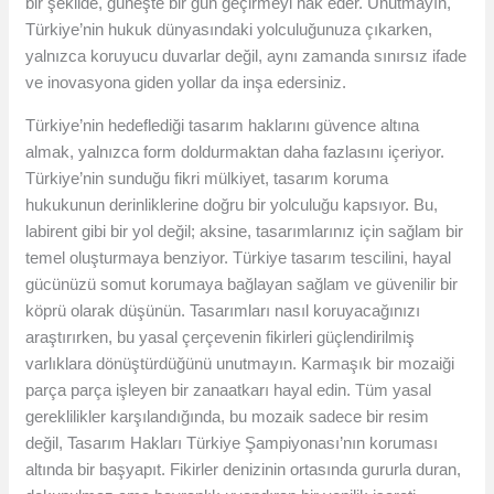
bir şekilde, güneşte bir gün geçirmeyi hak eder. Unutmayın,
Türkiye’nin hukuk dünyasındaki yolculuğunuza çıkarken,
yalnızca koruyucu duvarlar değil, aynı zamanda sınırsız ifade
ve inovasyona giden yollar da inşa edersiniz.
Türkiye’nin hedeflediği tasarım haklarını güvence altına
almak, yalnızca form doldurmaktan daha fazlasını içeriyor.
Türkiye’nin sunduğu fikri mülkiyet, tasarım koruma
hukukunun derinliklerine doğru bir yolculuğu kapsıyor. Bu,
labirent gibi bir yol değil; aksine, tasarımlarınız için sağlam bir
temel oluşturmaya benziyor. Türkiye tasarım tescilini, hayal
gücünüzü somut korumaya bağlayan sağlam ve güvenilir bir
köprü olarak düşünün. Tasarımları nasıl koruyacağınızı
araştırırken, bu yasal çerçevenin fikirleri güçlendirilmiş
varlıklara dönüştürdüğünü unutmayın. Karmaşık bir mozaiği
parça parça işleyen bir zanaatkarı hayal edin. Tüm yasal
gereklilikler karşılandığında, bu mozaik sadece bir resim
değil, Tasarım Hakları Türkiye Şampiyonası’nın koruması
altında bir başyapıt. Fikirler denizinin ortasında gururla duran,