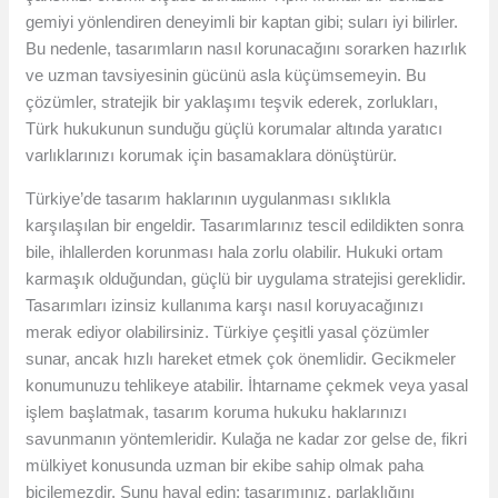
gemiyi yönlendiren deneyimli bir kaptan gibi; suları iyi bilirler.
Bu nedenle, tasarımların nasıl korunacağını sorarken hazırlık
ve uzman tavsiyesinin gücünü asla küçümsemeyin. Bu
çözümler, stratejik bir yaklaşımı teşvik ederek, zorlukları,
Türk hukukunun sunduğu güçlü korumalar altında yaratıcı
varlıklarınızı korumak için basamaklara dönüştürür.
Türkiye’de tasarım haklarının uygulanması sıklıkla
karşılaşılan bir engeldir. Tasarımlarınız tescil edildikten sonra
bile, ihlallerden korunması hala zorlu olabilir. Hukuki ortam
karmaşık olduğundan, güçlü bir uygulama stratejisi gereklidir.
Tasarımları izinsiz kullanıma karşı nasıl koruyacağınızı
merak ediyor olabilirsiniz. Türkiye çeşitli yasal çözümler
sunar, ancak hızlı hareket etmek çok önemlidir. Gecikmeler
konumunuzu tehlikeye atabilir. İhtarname çekmek veya yasal
işlem başlatmak, tasarım koruma hukuku haklarınızı
savunmanın yöntemleridir. Kulağa ne kadar zor gelse de, fikri
mülkiyet konusunda uzman bir ekibe sahip olmak paha
biçilemezdir. Şunu hayal edin: tasarımınız, parlaklığını