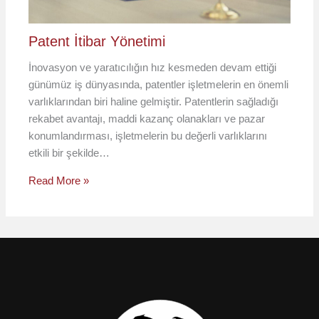
Patent İtibar Yönetimi
İnovasyon ve yaratıcılığın hız kesmeden devam ettiği
günümüz iş dünyasında, patentler işletmelerin en önemli
varlıklarından biri haline gelmiştir. Patentlerin sağladığı
rekabet avantajı, maddi kazanç olanakları ve pazar
konumlandırması, işletmelerin bu değerli varlıklarını
etkili bir şekilde…
Read More »