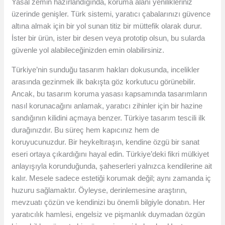
Yasal zemin hazırlandığında, koruma alanı yenilikleriniz
üzerinde genişler. Türk sistemi, yaratıcı çabalarınızı güvence
altına almak için bir yol sunan titiz bir müttefik olarak durur.
İster bir ürün, ister bir desen veya prototip olsun, bu sularda
güvenle yol alabileceğinizden emin olabilirsiniz.
Türkiye’nin sunduğu tasarım hakları dokusunda, incelikler
arasında gezinmek ilk bakışta göz korkutucu görünebilir.
Ancak, bu tasarım koruma yasası kapsamında tasarımların
nasıl korunacağını anlamak, yaratıcı zihinler için bir hazine
sandığının kilidini açmaya benzer. Türkiye tasarım tescili ilk
durağınızdır. Bu süreç hem kapıcınız hem de
koruyucunuzdur. Bir heykeltıraşın, kendine özgü bir sanat
eseri ortaya çıkardığını hayal edin. Türkiye’deki fikri mülkiyet
anlayışıyla korunduğunda, şaheserleri yalnızca kendilerine ait
kalır. Mesele sadece estetiği korumak değil; aynı zamanda iç
huzuru sağlamaktır. Öyleyse, derinlemesine araştırın,
mevzuatı çözün ve kendinizi bu önemli bilgiyle donatın. Her
yaratıcılık hamlesi, engelsiz ve pişmanlık duymadan özgün