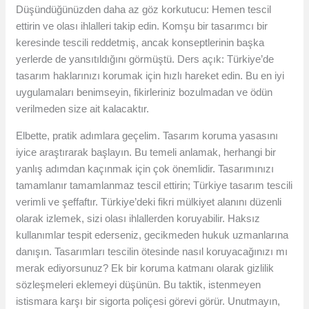
Düşündüğünüzden daha az göz korkutucu: Hemen tescil
ettirin ve olası ihlalleri takip edin. Komşu bir tasarımcı bir
keresinde tescili reddetmiş, ancak konseptlerinin başka
yerlerde de yansıtıldığını görmüştü. Ders açık: Türkiye’de
tasarım haklarınızı korumak için hızlı hareket edin. Bu en iyi
uygulamaları benimseyin, fikirleriniz bozulmadan ve ödün
verilmeden size ait kalacaktır.
Elbette, pratik adımlara geçelim. Tasarım koruma yasasını
iyice araştırarak başlayın. Bu temeli anlamak, herhangi bir
yanlış adımdan kaçınmak için çok önemlidir. Tasarımınızı
tamamlanır tamamlanmaz tescil ettirin; Türkiye tasarım tescili
verimli ve şeffaftır. Türkiye’deki fikri mülkiyet alanını düzenli
olarak izlemek, sizi olası ihlallerden koruyabilir. Haksız
kullanımlar tespit ederseniz, gecikmeden hukuk uzmanlarına
danışın. Tasarımları tescilin ötesinde nasıl koruyacağınızı mı
merak ediyorsunuz? Ek bir koruma katmanı olarak gizlilik
sözleşmeleri eklemeyi düşünün. Bu taktik, istenmeyen
istismara karşı bir sigorta poliçesi görevi görür. Unutmayın,