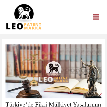
İçeriğe
atla
Türkiye’de Fikri Mülkiyet Yasalarının