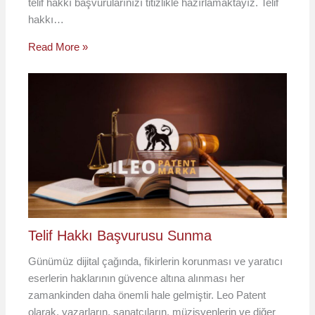
telif hakkı başvurularınızı titizlikle hazırlamaktayız. Telif
hakkı…
Read More »
Telif Hakkı Başvurusu Sunma
Günümüz dijital çağında, fikirlerin korunması ve yaratıcı
eserlerin haklarının güvence altına alınması her
zamankinden daha önemli hale gelmiştir. Leo Patent
olarak, yazarların, sanatçıların, müzisyenlerin ve diğer