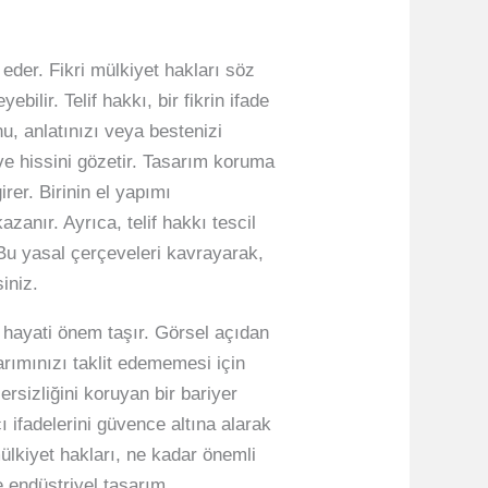
eder. Fikri mülkiyet hakları söz
lir. Telif hakkı, bir fikrin ifade
u, anlatınızı veya bestenizi
ve hissini gözetir. Tasarım koruma
rer. Birinin el yapımı
zanır. Ayrıca, telif hakkı tescil
 Bu yasal çerçeveleri kavrayarak,
iniz.
ak hayati önem taşır. Görsel açıdan
arımınızı taklit edememesi için
sizliğini koruyan bir bariyer
cı ifadelerini güvence altına alarak
 mülkiyet hakları, ne kadar önemli
e endüstriyel tasarım