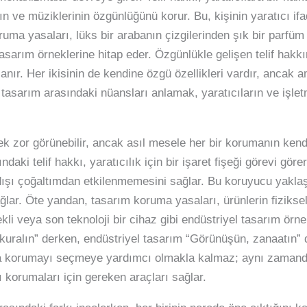
ın ve müziklerinin özgünlüğünü korur. Bu, kişinin yaratıcı if
ruma yasaları, lüks bir arabanın çizgilerinden şık bir parfüm
tasarım örneklerine hitap eder. Özgünlükle gelişen telif hakk
ır. Her ikisinin de kendine özgü özellikleri vardır, ancak am
 tasarım arasındaki nüansları anlamak, yaratıcıların ve işlet
or görünebilir, ancak asıl mesele her bir korumanın kendin
daki telif hakkı, yaratıcılık için bir işaret fişeği görevi görer
şı çoğaltımdan etkilenmemesini sağlar. Bu koruyucu yaklaş
ğlar. Öte yandan, tasarım koruma yasaları, ürünlerin fizikse
ekli veya son teknoloji bir cihaz gibi endüstriyel tasarım örn
kuralın” derken, endüstriyel tasarım “Görünüşün, zanaatın” de
ca korumayı seçmeye yardımcı olmakla kalmaz; aynı zamanda 
nı korumaları için gereken araçları sağlar.