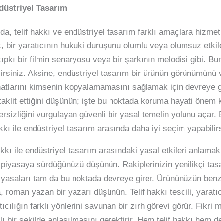
ndüstriyel Tasarım
, telif hakkı ve endüstriyel tasarım farklı amaçlara hizmet 
bir yaratıcının hukuki duruşunu olumlu veya olumsuz etkileyebi
ıpkı bir filmin senaryosu veya bir şarkının melodisi gibi. Bun
lirsiniz. Aksine, endüstriyel tasarım bir ürünün görünümünü 
hatlarını kimsenin kopyalamamasını sağlamak için devreye gi
taklit ettiğini düşünün; işte bu noktada koruma hayati önem ka
rsizliğini vurgulayan güvenli bir yasal temelin yolunu açar.
akkı ile endüstriyel tasarım arasında daha iyi seçim yapabilirs
 hakkı ile endüstriyel tasarım arasındaki yasal etkileri anlam
rün piyasaya sürdüğünüzü düşünün. Rakiplerinizin yenilikçi tas
yasaları tam da bu noktada devreye girer. Ürününüzün benzer
da, roman yazan bir yazarı düşünün. Telif hakkı tescili, yaratı
tıcılığın farklı yönlerini savunan bir zırh görevi görür. Fikri
ı bir şekilde anlaşılmasını gerektirir. Hem telif hakkı hem d