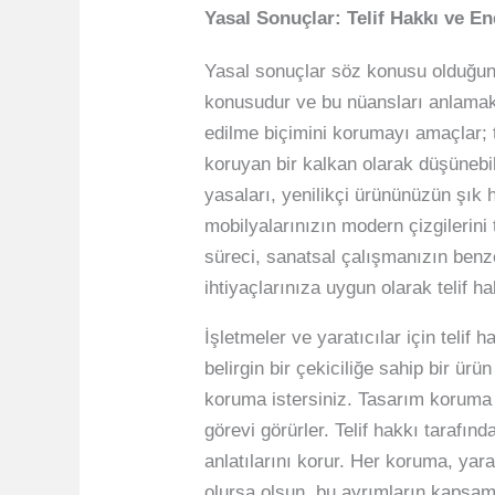
Yasal Sonuçlar: Telif Hakkı ve E
Yasal sonuçlar söz konusu olduğunda
konusudur ve bu nüansları anlamak, 
edilme biçimini korumayı amaçlar; t
koruyan bir kalkan olarak düşünebi
yasaları, yenilikçi ürününüzün şık 
mobilyalarınızın modern çizgilerini 
süreci, sanatsal çalışmanızın benze
ihtiyaçlarınıza uygun olarak telif h
İşletmeler ve yaratıcılar için telif
belirgin bir çekiciliğe sahip bir ü
koruma istersiniz. Tasarım koruma 
görevi görürler. Telif hakkı tarafın
anlatılarını korur. Her koruma, yara
olursa olsun, bu ayrımların kapsaml