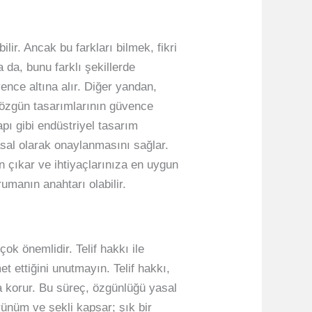
lir. Ancak bu farkları bilmek, fikri
 da, bunu farklı şekillerde
üvence altına alır. Diğer yandan,
e özgün tasarımlarının güvence
apı gibi endüstriyel tasarım
yasal olarak onaylanmasını sağlar.
an çıkar ve ihtiyaçlarınıza en uygun
umanın anahtarı olabilir.
ok önemlidir. Telif hakkı ile
t ettiğini unutmayın. Telif hakkı,
nca korur. Bu süreç, özgünlüğü yasal
rünüm ve şekli kapsar; şık bir