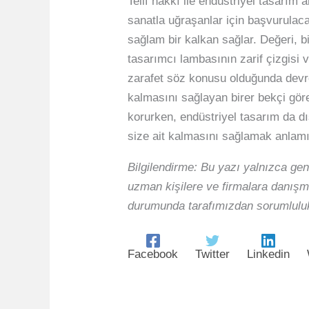
Telif hakkı ile endüstriyel tasarım 
sanatla uğraşanlar için başvurulacak
sağlam bir kalkan sağlar. Değeri, bi
tasarımcı lambasının zarif çizgisi v
zarafet söz konusu olduğunda devrey
kalmasını sağlayan birer bekçi görev
korurken, endüstriyel tasarım da d
size ait kalmasını sağlamak anlamı
Bilgilendirme: Bu yazı yalnızca gen
uzman kişilere ve firmalara danışma
durumunda tarafımızdan sorumluluk
Facebook
Twitter
Linkedin