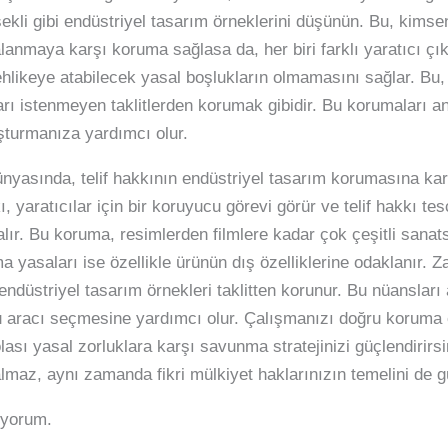
şekli gibi endüstriyel tasarım örneklerini düşünün. Bu, ki
anmaya karşı koruma sağlasa da, her biri farklı yaratıcı çıktı
tehlikeye atabilecek yasal boşlukların olmamasını sağlar. Bu
arı istenmeyen taklitlerden korumak gibidir. Bu korumaları an
luşturmanıza yardımcı olur.
dünyasında, telif hakkının endüstriyel tasarım korumasına k
, yaratıcılar için bir koruyucu görevi görür ve telif hakkı tes
alır. Bu koruma, resimlerden filmlere kadar çok çeşitli sanat
yasaları ise özellikle ürünün dış özelliklerine odaklanır. Za
endüstriyel tasarım örnekleri taklitten korunur. Bu nüansları 
ru aracı seçmesine yardımcı olur. Çalışmanızı doğru koruma
e olası yasal zorluklara karşı savunma stratejinizi güçlendirirsi
almaz, aynı zamanda fikri mülkiyet haklarınızın temelini de gü
ıyorum.