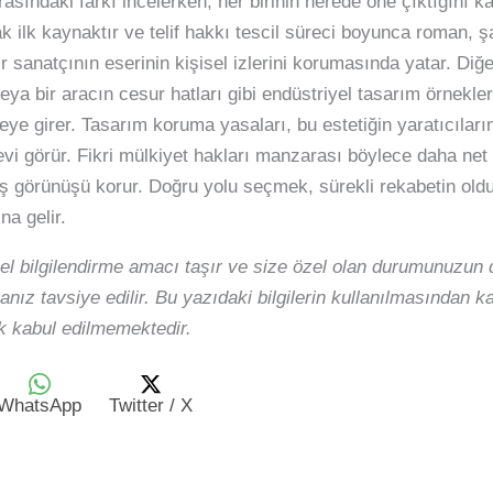
arasındaki farkı incelerken, her birinin nerede öne çıktığını 
 ilk kaynaktır ve telif hakkı tescil süreci boyunca roman, şark
r sanatçının eserinin kişisel izlerini korumasında yatar. Diğ
eya bir aracın cesur hatları gibi endüstriyel tasarım örnekler
e girer. Tasarım koruma yasaları, bu estetiğin yaratıcıların
i görür. Fikri mülkiyet hakları manzarası böylece daha net ha
ış görünüşü korur. Doğru yolu seçmek, sürekli rekabetin oldu
na gelir.
el bilgilendirme amacı taşır ve size özel olan durumunuzun d
nız tavsiye edilir. Bu yazıdaki bilgilerin kullanılmasından 
 kabul edilmemektedir.
WhatsApp
Twitter / X