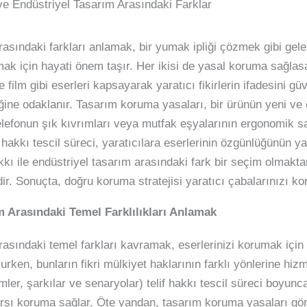
 ve Endüstriyel Tasarım Arasındaki Farklar
rasındaki farkları anlamak, bir yumak ipliği çözmek gibi gelebi
ak için hayati önem taşır. Her ikisi de yasal koruma sağlasa
e film gibi eserleri kapsayarak yaratıcı fikirlerin ifadesini g
tiğine odaklanır. Tasarım koruma yasaları, bir ürünün yeni v
 telefonun şık kıvrımları veya mutfak eşyalarının ergonomik s
f hakkı tescil süreci, yaratıcılara eserlerinin özgünlüğünün 
akkı ile endüstriyel tasarım arasındaki fark bir seçim olmakt
ir. Sonuçta, doğru koruma stratejisi yaratıcı çabalarınızı kor
m Arasındaki Temel Farklılıkları Anlamak
arasındaki temel farkları kavramak, eserlerinizi korumak için ç
ken, bunların fikri mülkiyet haklarının farklı yönlerine hizme
imler, şarkılar ve senaryolar) telif hakkı tescil süreci boyu
karşı koruma sağlar. Öte yandan, tasarım koruma yasaları gö