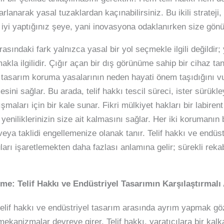
rlanarak yasal tuzaklardan kaçınabilirsiniz. Bu ikili strateji
yi yaptığınız şeye, yani inovasyona odaklanırken size gönül 
asındaki fark yalnızca yasal bir yol seçmekle ilgili değildir; ya
akla ilgilidir. Çığır açan bir dış görünüme sahip bir cihaz tanı
, tasarım koruma yasalarının neden hayati önem taşıdığını vu
ni sağlar. Bu arada, telif hakkı tescil süreci, ister sürükley
şmaları için bir kale sunar. Fikri mülkiyet hakları bir labirent
 yeniliklerinizin size ait kalmasını sağlar. Her iki korumanın 
ya taklidi engellemenize olanak tanır. Telif hakkı ve endüst
arı işaretlemekten daha fazlası anlamına gelir; sürekli reka
: Telif Hakkı ve Endüstriyel Tasarımın Karşılaştırmalı 
 telif hakkı ve endüstriyel tasarım arasında ayrım yapmak gö
ekanizmalar devreye girer. Telif hakkı, yaratıcılara bir kalka