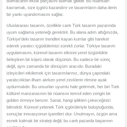
bulmacanın eksik parçasını bulmak gibidir. Bu nüansları
kavramak, size içgörü kazandırır ve tasarımların daha derin
bir yankı uyandırmasını sağlar.
Uluslararası tasarım, özellikle canlı Türk tasarım pazarında
uyum sağlama yeteneği gerektirir. Bu alana adım attığınızda,
Türkiye’deki tasarım trendleri kayan kumlar gibi hareket
ederek yaratıcı içgüdülerinizi sürekli zorlar. Türkiye tasarım
uygulamasını, küresel tasarım etkisini yerel özgünlükle
birleştiren bir köprü olarak düşünün. Bu sadece bir süreç
değil, aynı zamanda bir dönüşüm aracıdır. Buradaki
izleyicileri etkilemek için tasarımlarınız, dünya çapındaki
yaratıcılıktan ilham alırken yerel zevklerin ritmine ayak
uydurmalıdır. Bu unsurları uyumlu hale getirmek, her biri Türk
kültürel manzarasının bir nüansını temsil eden zengin bir
goblen örmeye benzer. Sanat, hangi iplikleri çekeceğinizi
bilmektir. Küresel yetenek Türk içgörüleriyle buluştuğunda,
sonuçlar inovasyonun işaretleri olur. Unutmayın, özgün ama
esnek kalmak bir strateji değil; bu canlı pazarda başarının