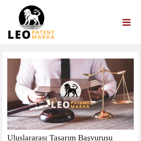
İçeriğe
atla
Uluslararası Tasarım Başvurusu