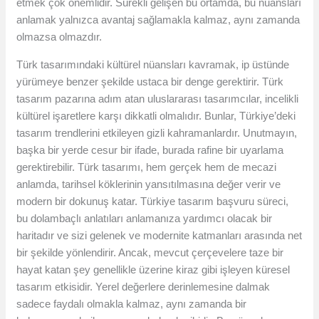
etmek çok önemlidir. Sürekli gelişen bu ortamda, bu nüansları
anlamak yalnızca avantaj sağlamakla kalmaz, aynı zamanda
olmazsa olmazdır.
Türk tasarımındaki kültürel nüansları kavramak, ip üstünde
yürümeye benzer şekilde ustaca bir denge gerektirir. Türk
tasarım pazarına adım atan uluslararası tasarımcılar, incelikli
kültürel işaretlere karşı dikkatli olmalıdır. Bunlar, Türkiye’deki
tasarım trendlerini etkileyen gizli kahramanlardır. Unutmayın,
başka bir yerde cesur bir ifade, burada rafine bir uyarlama
gerektirebilir. Türk tasarımı, hem gerçek hem de mecazi
anlamda, tarihsel köklerinin yansıtılmasına değer verir ve
modern bir dokunuş katar. Türkiye tasarım başvuru süreci,
bu dolambaçlı anlatıları anlamanıza yardımcı olacak bir
haritadır ve sizi gelenek ve modernite katmanları arasında net
bir şekilde yönlendirir. Ancak, mevcut çerçevelere taze bir
hayat katan şey genellikle üzerine kiraz gibi işleyen küresel
tasarım etkisidir. Yerel değerlere derinlemesine dalmak
sadece faydalı olmakla kalmaz, aynı zamanda bir