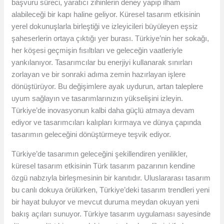
başvuru süreci, yaratıcı zihinlerin deney yapıp ilham
alabileceği bir kapı haline geliyor. Küresel tasarım etkisinin
yerel dokunuşlarla birleştiği ve izleyicileri büyüleyen eşsiz
şaheserlerin ortaya çıktığı yer burası. Türkiye’nin her sokağı,
her köşesi geçmişin fısıltıları ve geleceğin vaatleriyle
yankılanıyor. Tasarımcılar bu enerjiyi kullanarak sınırları
zorlayan ve bir sonraki adıma zemin hazırlayan işlere
dönüştürüyor. Bu değişimlere ayak uydurun, artan taleplere
uyum sağlayın ve tasarımlarınızın yükselişini izleyin.
Türkiye’de inovasyonun kalbi daha güçlü atmaya devam
ediyor ve tasarımcıları kalıpları kırmaya ve dünya çapında
tasarımın geleceğini dönüştürmeye teşvik ediyor.
Türkiye’de tasarımın geleceğini şekillendiren yenilikler,
küresel tasarım etkisinin Türk tasarım pazarının kendine
özgü nabzıyla birleşmesinin bir kanıtıdır. Uluslararası tasarım
bu canlı dokuya örülürken, Türkiye’deki tasarım trendleri yeni
bir hayat buluyor ve mevcut duruma meydan okuyan yeni
bakış açıları sunuyor. Türkiye tasarım uygulaması sayesinde