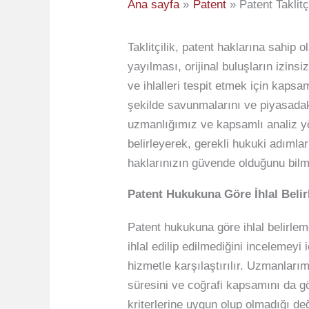
Ana sayfa
Patent
Patent Taklitçi
Taklitçilik, patent haklarına sahip o
yayılması, orijinal buluşların izins
ve ihlalleri tespit etmek için kapsam
şekilde savunmalarını ve piyasadaki 
uzmanlığımız ve kapsamlı analiz yön
belirleyerek, gerekli hukuki adımlar
haklarınızın güvende olduğunu bilm
Patent Hukukuna Göre İhlal Beli
Patent hukukuna göre ihlal belirle
ihlal edilip edilmediğini incelemeyi
hizmetle karşılaştırılır. Uzmanlarımı
süresini ve coğrafi kapsamını da gö
kriterlerine uygun olup olmadığı değe