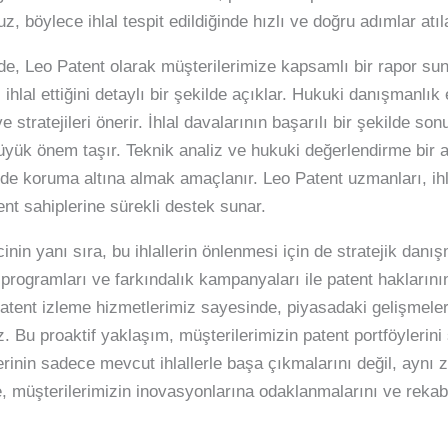
, böylece ihlal tespit edildiğinde hızlı ve doğru adımlar atıla
nde, Leo Patent olarak müşterilerimize kapsamlı bir rapor suna
 ihlal ettiğini detaylı bir şekilde açıklar. Hukuki danışmanlık
 stratejileri önerir. İhlal davalarının başarılı bir şekilde sonu
yük önem taşır. Teknik analiz ve hukuki değerlendirme bir a
kilde koruma altına almak amaçlanır. Leo Patent uzmanları, i
t sahiplerine sürekli destek sunar.
ecinin yanı sıra, bu ihlallerin önlenmesi için de stratejik dan
m programları ve farkındalık kampanyaları ile patent haklar
patent izleme hizmetlerimiz sayesinde, piyasadaki gelişmeleri
. Bu proaktif yaklaşım, müşterilerimizin patent portföylerini
erinin sadece mevcut ihlallerle başa çıkmalarını değil, aynı z
, müşterilerimizin inovasyonlarına odaklanmalarını ve rekab