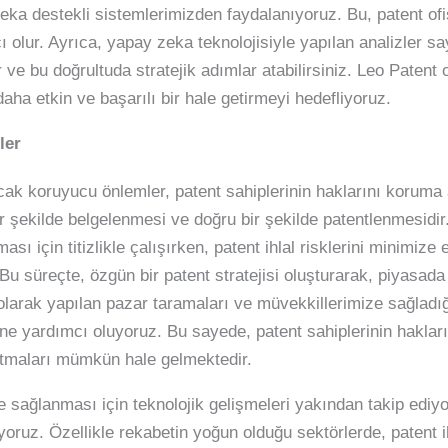
ka destekli sistemlerimizden faydalanıyoruz. Bu, patent of
olur. Ayrıca, yapay zeka teknolojisiyle yapılan analizler say
r ve bu doğrultuda stratejik adımlar atabilirsiniz. Leo Patent 
daha etkin ve başarılı bir hale getirmeyi hedefliyoruz.
ler
nacak koruyucu önlemler, patent sahiplerinin haklarını koru
ir şekilde belgelenmesi ve doğru bir şekilde patentlenmesidir
ası için titizlikle çalışırken, patent ihlal risklerini minimiz
 süreçte, özgün bir patent stratejisi oluşturarak, piyasada p
 olarak yapılan pazar taramaları ve müvekkillerimize sağladığ
sine yardımcı oluyoruz. Bu sayede, patent sahiplerinin haklar
 atmaları mümkün hale gelmektedir.
e sağlanması için teknolojik gelişmeleri yakından takip ediy
oruz. Özellikle rekabetin yoğun olduğu sektörlerde, patent i