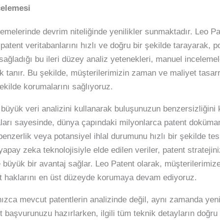
celemesi
lemelerinde devrim niteliğinde yenilikler sunmaktadır. Leo Pa
atent veritabanlarını hızlı ve doğru bir şekilde tarayarak, po
 sağladığı bu ileri düzey analiz yetenekleri, manuel incelem
ak tanır. Bu şekilde, müşterilerimizin zaman ve maliyet tasa
 şekilde korumalarını sağlıyoruz.
büyük veri analizini kullanarak buluşunuzun benzersizliğini 
ları sayesinde, dünya çapındaki milyonlarca patent dokümanı
benzerlik veya potansiyel ihlal durumunu hızlı bir şekilde te
 yapay zeka teknolojisiyle elde edilen veriler, patent stratejin
büyük bir avantaj sağlar. Leo Patent olarak, müşterilerimize
ent haklarını en üst düzeyde korumaya devam ediyoruz.
ızca mevcut patentlerin analizinde değil, aynı zamanda yen
t başvurunuzu hazırlarken, ilgili tüm teknik detayların doğru