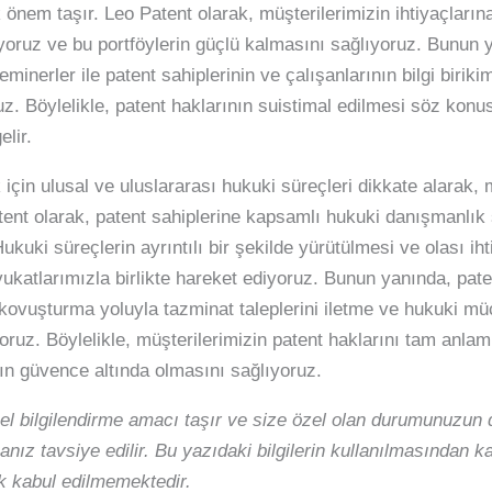
nem taşır. Leo Patent olarak, müşterilerimizin ihtiyaçlarına
iyoruz ve bu portföylerin güçlü kalmasını sağlıyoruz. Bunun ya
eminerler ile patent sahiplerinin ve çalışanlarının bilgi birikim
z. Böylelikle, patent haklarının suistimal edilmesi söz konusu
elir.
 için ulusal ve uluslararası hukuki süreçleri dikkate alarak, 
ent olarak, patent sahiplerine kapsamlı hukuki danışmanlık s
Hukuki süreçlerin ayrıntılı bir şekilde yürütülmesi ve olası ih
avukatlarımızla birlikte hareket ediyoruz. Bunun yanında, pate
kovuşturma yoluyla tazminat taleplerini iletme ve hukuki müca
z. Böylelikle, müşterilerimizin patent haklarını tam anlamı
ının güvence altında olmasını sağlıyoruz.
el bilgilendirme amacı taşır ve size özel olan durumunuzun d
nız tavsiye edilir. Bu yazıdaki bilgilerin kullanılmasından 
 kabul edilmemektedir.