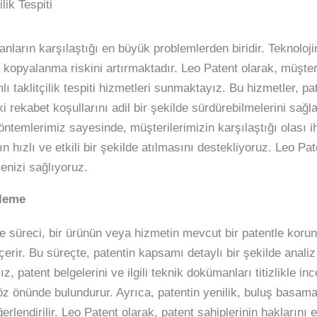
lik Tespiti
lanların karşılaştığı en büyük problemlerden biridir. Teknolojin
iz kopyalanma riskini artırmaktadır. Leo Patent olarak, müşte
lı taklitçilik tespiti hizmetleri sunmaktayız. Bu hizmetler, pat
rekabet koşullarını adil bir şekilde sürdürebilmelerini sağlar
temlerimiz sayesinde, müşterilerimizin karşılaştığı olası ih
ın hızlı ve etkili bir şekilde atılmasını destekliyoruz. Leo Pa
enizi sağlıyoruz.
rleme
me süreci, bir ürünün veya hizmetin mevcut bir patentle koru
 içerir. Bu süreçte, patentin kapsamı detaylı bir şekilde anali
z, patent belgelerini ve ilgili teknik dokümanları titizlikle in
z önünde bulundurur. Ayrıca, patentin yenilik, buluş basama
rlendirilir. Leo Patent olarak, patent sahiplerinin haklarını e