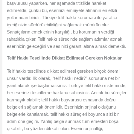
başvurusu yaparken, her aşamada titizlikle hareket
edilmelidir; çünkü bu, eserinizi emniyete almanın en etkili
yollarından biridir. Türkiye telif hakkı koruması ile yaratıcı
içeriğinizin sürdürülebilirliğini sağlamak mümkün olur.
Sanatçıların emeklerinin karşılığı, bu korumanın verdiği
rahatlıkla çıkar. Telif hakkı sürecinde sağlam adımlar atmak,
eserinizin geleceğini ve sesinizi garanti altına almak demektir.
Telif Hakkı Tescilinde Dikkat Edilmesi Gereken Noktalar
Telif hakkı tescilinde dikkat edilmesi gereken birçok önemli
unsur vardır. İlk olarak, “telif hakkı nedir?” sorusuna net bir
yanıt alarak işe başlamalısınız. Türkiye telif hakkı sisteminde,
her eserinizi tescilleme hakkına sahipsiniz. Ancak bu süreçler
karmaşık olabilir; telif hakkı başvurusu esnasında doğru
belgeleri sağlamak önemlidir. Eserinizin orijinal olduğunu
belgelerle kanıtlamak, telif hakkı süreçleri boyunca sizi bir
adım öne geçirir. Yanlış belge sunmak tüm emekleri boşa
çıkabilir; bu yüzden dikkatli olun. Eserin orijinalliği,