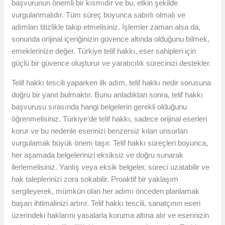
başvurunun önemli bir kısmıdır ve bu, etkin şekilde
vurgulanmalıdır. Tüm süreç boyunca sabırlı olmalı ve
adımları titizlikle takip etmelisiniz. İşlemler zaman alsa da,
sonunda orijinal içeriğinizin güvence altında olduğunu bilmek,
emeklerinize değer. Türkiye telif hakkı, eser sahipleri için
güçlü bir güvence oluşturur ve yaratıcılık sürecinizi destekler.
Telif hakkı tescili yaparken ilk adım, telif hakkı nedir sorusuna
doğru bir yanıt bulmaktır. Bunu anladıktan sonra, telif hakkı
başvurusu sırasında hangi belgelerin gerekli olduğunu
öğrenmelisiniz. Türkiye’de telif hakkı, sadece orijinal eserleri
korur ve bu nedenle eserinizi benzersiz kılan unsurları
vurgulamak büyük önem taşır. Telif hakkı süreçleri boyunca,
her aşamada belgelerinizi eksiksiz ve doğru sunarak
ilerlemelisiniz. Yanlış veya eksik belgeler, süreci uzatabilir ve
hak taleplerinizi zora sokabilir. Proaktif bir yaklaşım
sergileyerek, mümkün olan her adımı önceden planlamak
başarı ihtimalinizi artırır. Telif hakkı tescili, sanatçının eseri
üzerindeki haklarını yasalarla koruma altına alır ve eserinizin