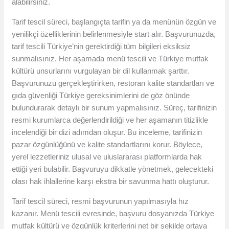
alabilirsiniz.
Tarif tescil süreci, başlangıçta tarifin ya da menünün özgün ve
yenilikçi özelliklerinin belirlenmesiyle start alır. Başvurunuzda,
tarif tescili Türkiye’nin gerektirdiği tüm bilgileri eksiksiz
sunmalısınız. Her aşamada menü tescili ve Türkiye mutfak
kültürü unsurlarını vurgulayan bir dil kullanmak şarttır.
Başvurunuzu gerçekleştirirken, restoran kalite standartları ve
gıda güvenliği Türkiye gereksinimlerini de göz önünde
bulundurarak detaylı bir sunum yapmalısınız. Süreç, tarifinizin
resmi kurumlarca değerlendirildiği ve her aşamanın titizlikle
incelendiği bir dizi adımdan oluşur. Bu inceleme, tarifinizin
pazar özgünlüğünü ve kalite standartlarını korur. Böylece,
yerel lezzetleriniz ulusal ve uluslararası platformlarda hak
ettiği yeri bulabilir. Başvuruyu dikkatle yönetmek, gelecekteki
olası hak ihlallerine karşı ekstra bir savunma hattı oluşturur.
Tarif tescil süreci, resmi başvurunun yapılmasıyla hız
kazanır. Menü tescili evresinde, başvuru dosyanızda Türkiye
mutfak kültürü ve özgünlük kriterlerini net bir şekilde ortaya