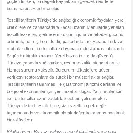
güçlendirirken, bu değerli kaynakların gelecek nesillerle
buluşmasına yardımcı olur.
Tescilli tariflerin Türkiye’de sağladığı ekonomik faydalar, yerel
üreticilere ve zanaatkârlara kadar uzanır. Menülerde yer alan
tescilli lezzetler, işletmelerin özgünlüğünü ve rekabet gücünü
artırarak, hem iç hem de dış pazarlarda fark yaratır. Türkiye
mutfak kültürü, bu tescillere dayanarak uluslararası alanlarda
özgün bir kimlik kazanır. Yerel bazda ise, gıda güvenliği
Türkiye çapında sağlanırken, restoran kalite standartları ile
hizmet sunumu yükselir. Bu durum, tüketicilere güven
verirken, restoranlara da sürekli bir müşteri akışı sağlar.
Tescilli tariflerin tanınması ile gastronomi turizmi canlanır ve
bölgesel ekonomiler için yeni fırsatlar doğar. Yatırımcılar için
ise, bu tesciller uzun vadeli kâr potansiyeli demektir.
Türkiye’de tarif tescili, bu eşsiz lezzetlerin geleceğe
taşınmasında ve ekonomik olarak değer kazanmasında kritik
bir rol üstlenir.
Bilgilendirme: Bu yazı yalnızca genel bilgilendirme amacı