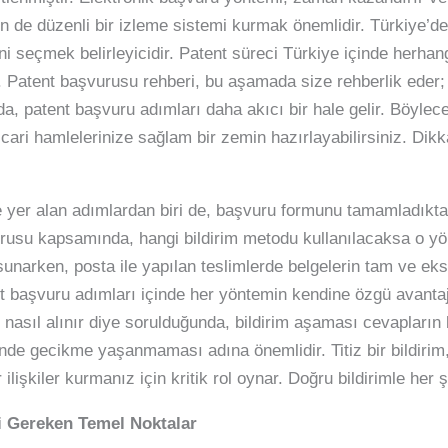
in de düzenli bir izleme sistemi kurmak önemlidir. Türkiye’de
i seçmek belirleyicidir. Patent süreci Türkiye içinde herha
iz. Patent başvurusu rehberi, bu aşamada size rehberlik eder; 
da, patent başvuru adımları daha akıcı bir hale gelir. Böylece,
ticari hamlelerinize sağlam bir zemin hazırlayabilirsiniz. Dikk
e yer alan adımlardan biri de, başvuru formunu tamamladıkta
rusu kapsamında, hangi bildirim metodu kullanılacaksa o yö
k sunarken, posta ile yapılan teslimlerde belgelerin tam ve 
ent başvuru adımları içinde her yöntemin kendine özgü avanta
t nasıl alınır diye sorulduğunda, bildirim aşaması cevapların
linde gecikme yaşanmaması adına önemlidir. Titiz bir bildirim
 ilişkiler kurmanız için kritik rol oynar. Doğru bildirimle her 
i Gereken Temel Noktalar