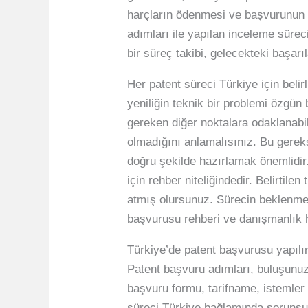
harçların ödenmesi ve başvurunun 
adımları ile yapılan inceleme sürec
bir süreç takibi, gelecekteki başarı
Her patent süreci Türkiye için beli
yeniliğin teknik bir problemi özgün
gereken diğer noktalara odaklanabil
olmadığını anlamalısınız. Bu gerek
doğru şekilde hazırlamak önemlidir
için rehber niteliğindedir. Belirti
atmış olursunuz. Sürecin beklenmedik
başvurusu rehberi ve danışmanlık hi
Türkiye’de patent başvurusu yapılırk
Patent başvuru adımları, buluşunuzu
başvuru formu, tarifname, istemler 
süreci Türkiye bağlamında sorunsuz