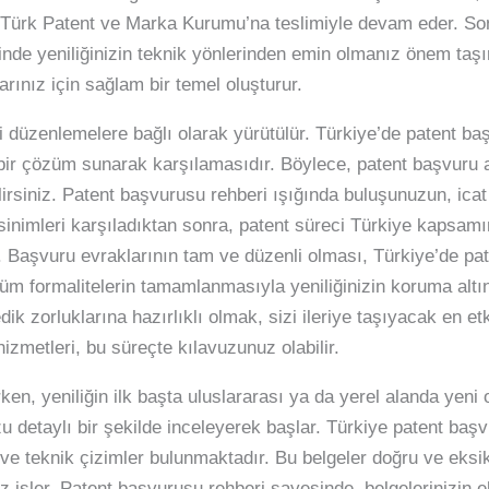
Türk Patent ve Marka Kurumu’na teslimiyle devam eder. So
inde yeniliğinizin teknik yönlerinden emin olmanız önem taşır
larınız için sağlam bir temel oluşturur.
rli düzenlemelere bağlı olarak yürütülür. Türkiye’de patent 
 bir çözüm sunarak karşılamasıdır. Böylece, patent başvuru 
irsiniz. Patent başvurusu rehberi ışığında buluşunuzun, icat o
sinimleri karşıladıktan sonra, patent süreci Türkiye kapsa
. Başvuru evraklarının tam ve düzenli olması, Türkiye’de pat
len tüm formalitelerin tamamlanmasıyla yeniliğinizin koruma al
 zorluklarına hazırlıklı olmak, sizi ileriye taşıyacak en etkil
zmetleri, bu süreçte kılavuzunuz olabilir.
en, yeniliğin ilk başta uluslararası ya da yerel alanda yeni o
 detaylı bir şekilde inceleyerek başlar. Türkiye patent başv
ve teknik çizimler bulunmaktadır. Bu belgeler doğru ve eksik
 işler. Patent başvurusu rehberi sayesinde, belgelerinizin 