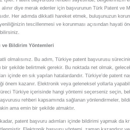
sıl alınır diye merak edenler için başvurunun Türk Patent ve
sıdır. Her adımda dikkatli hareket etmek, buluşunuzun korun
yeniliğinizin tescillenmesi ve korunması açısından hayati ön
ilirsiniz.
ve Bildirim Yöntemleri
tli olmalısınız. Bu adım, Türkiye patent başvurusu sürecinin
 bir şekilde belirtmek gerekir. Bu noktada net olmak, gelece
ları içinde en sık yapılan hatalardandır. Türkiye’de patent na
iği önem kazanır. Elektronik veya geleneksel yollarla yapabili
üreci Türkiye içerisinde hangi yöntemi seçerseniz seçin, bel
başvurusu rehberi kapsamında sağlanan yönlendirmeler, bildi
sakin ama emin bir şekilde atmaktır.
dar, patent başvuru adımları içinde bildirimi yapmak da kri
şitlenmiştir. Elektronik başvuru yöntemi, zaman kazandırır ve 