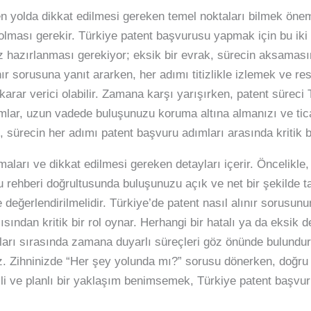
 yolda dikkat edilmesi gereken temel noktaları bilmek öneml
 olması gerekir. Türkiye patent başvurusu yapmak için bu iki 
iz hazırlanması gerekiyor; eksik bir evrak, sürecin aksamas
ınır sorusuna yanıt ararken, her adımı titizlikle izlemek ve 
arar verici olabilir. Zamana karşı yarışırken, patent süreci 
mlar, uzun vadede buluşunuzu koruma altına almanızı ve ticar
sürecin her adımı patent başvuru adımları arasında kritik b
amaları ve dikkat edilmesi gereken detayları içerir. Öncelikl
 rehberi doğrultusunda buluşunuzu açık ve net bir şekilde 
yle değerlendirilmelidir. Türkiye’de patent nasıl alınır sorusunu
ından kritik bir rol oynar. Herhangi bir hatalı ya da eksik d
ları sırasında zamana duyarlı süreçleri göz önünde bulundur
niz. Zihninizde “Her şey yolunda mı?” sorusu dönerken, doğru 
nçli ve planlı bir yaklaşım benimsemek, Türkiye patent başvu