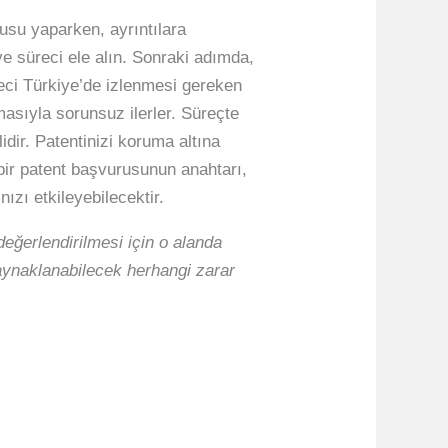
rusu yaparken, ayrıntılara
 ve süreci ele alın. Sonraki adımda,
reci Türkiye’de izlenmesi gereken
masıyla sorunsuz ilerler. Süreçte
dir. Patentinizi koruma altına
ı bir patent başvurusunun anahtarı,
ızı etkileyebilecektir.
eğerlendirilmesi için o alanda
kaynaklanabilecek herhangi zarar