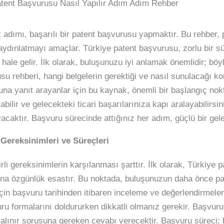
atent Başvurusu Nasıl Yapılır Adım Adım Rehber
lk adımı, başarılı bir patent başvurusu yapmaktır. Bu rehber
 aydınlatmayı amaçlar. Türkiye patent başvurusu, zorlu bir sü
hale gelir. İlk olarak, buluşunuzu iyi anlamak önemlidir; böy
usu rehberi, hangi belgelerin gerektiği ve nasıl sunulacağı ko
suna yanıt arayanlar için bu kaynak, önemli bir başlangıç nokt
abilir ve gelecekteki ticari başarılarınıza kapı aralayabilirsi
aktır. Başvuru sürecinde attığınız her adım, güçlü bir gele
Gereksinimleri ve Süreçleri
irli gereksinimlerin karşılanması şarttır. İlk olarak, Türkiy
dına özgünlük esastır. Bu noktada, buluşunuzun daha önce p
için başvuru tarihinden itibaren inceleme ve değerlendirmele
ru formalarını doldururken dikkatli olmanız gerekir. Başvu
 alınır sorusuna gereken cevabı verecektir. Başvuru süreci;